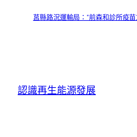
莒縣路況運輸局：“前森和診所疫苗
認識再生能源發展