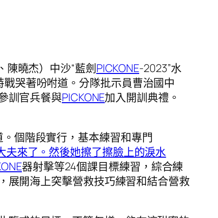
、陳曉杰）中沙“藍劍
PICKONE
-2023”水
特戰哭著吩咐道。分隊批示員曹治國中
參訓官兵餐與
PICKONE
加入開訓典禮。
道。個階段實行，基本練習和專門
告大夫來了。然後她擦了擦臉上的淚水
KONE
器射擊等24個課目標練習，綜合練
，展開海上突擊營救技巧練習和結合營救