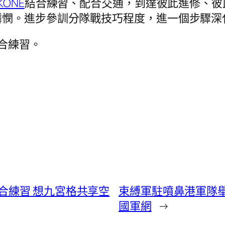
KONE
結合練習、配合交通，到達彼此進修、彼
憐憫。進步參訓分隊戰技巧程度，進一個步驟深
合練習。
合練習 想九宮格共享空
束縛軍駐噴鼻港軍隊舉
國軍網
→