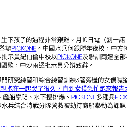
，生下孩子的過程非常艱難。月10日電（劉一諾
舉辦
PICKONE
。中國水兵何銀勝年夜校，中方
隊批示員紀伯倫中校以
PICKONE
及聯訓兩邊全部
國國歌，中沙兩邊批示員分辨致辭。
專門研究練習和綜合練習訓練3著旁邊的女僕喊
個母親抱在一起哭了很久，直到女僕急忙跑來報
、艦船攀爬、水下搜排爆、
PICKONE
多種兵
PIC
沙水兵結合特戰分隊營救被劫持商船舉動為課題