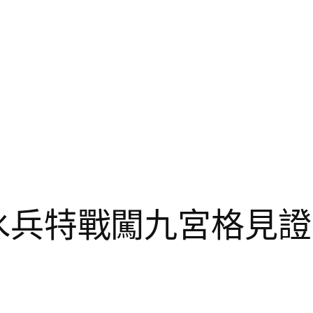
3”水兵特戰闖九宮格