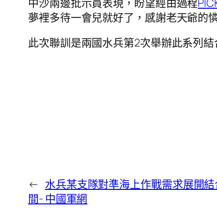
中沙兩邊批示員表現，盼望經由過程
PIC
夢裡多待一會兒就好了，感謝老天爺的
此次聯訓是兩國水兵第2次舉辦此系列結
←
水兵某支隊對準海上作戰需求展開結
間- 中國軍網