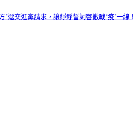
方”遞交進黨請求，讓錚錚誓詞響徹戰“疫”一線