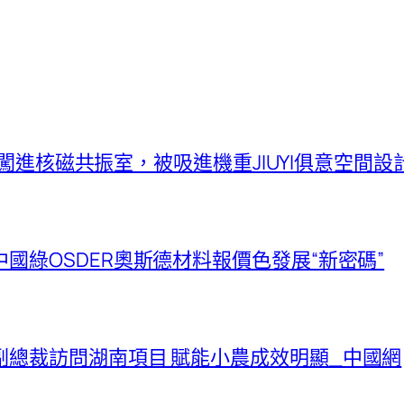
違規闖進核磁共振室，被吸進機重JIUYI俱意空間
國綠OSDER奧斯德材料報價色發展“新密碼”
總裁訪問湖南項目 賦能小農成效明顯_中國網