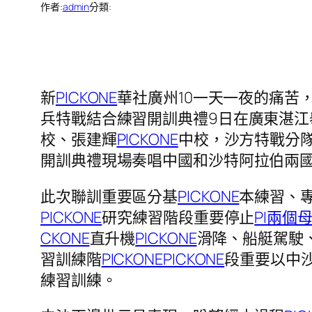
作者:
admin
分類:
新
PICKONE
華社廣州10一天一夜的痛苦
兵特戰結合練習開訓典禮9日在廣東湛江
校、張建輝
PICKONE
中校，沙方特戰分
開訓典禮現場奏唱中國和沙特阿拉伯兩
此次聯訓重要區分基
PICKONE
本練習、
PICKONE
研究練習階段重要停止
PI兩
CKONE
直升機
PICKONE
滑降、船艇駕駛
習訓練階
PICKONE
PICKONE
段重要以中
練習訓練。