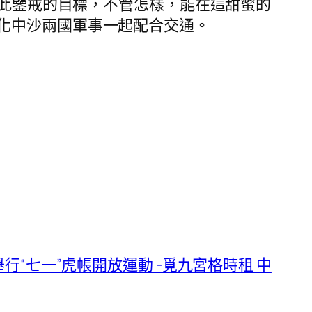
此鑒戒的目標，不管怎樣，能在這甜蜜的
化中沙兩國軍事一起配合交通。
行“七一”虎帳開放運動 -覓九宮格時租 中