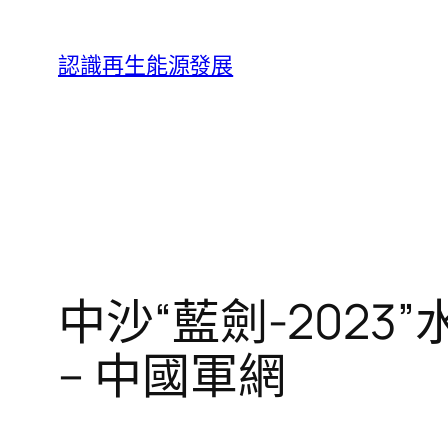
跳
至
認識再生能源發展
主
要
內
容
中沙“藍劍-202
– 中國軍網