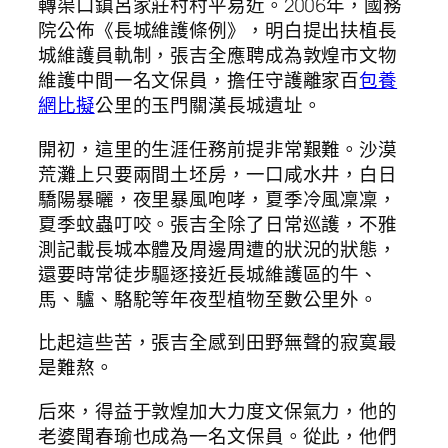
轉渠口鎮呂家莊村村平易近。2006年，國務
院公佈《長城維護條例》，明白提出扶植長
城維護員軌制，張吉全應聘成為敦煌市文物
維護中間一名文保員，擔任守護離家百
包養
網比擬
公里的玉門關漢長城遺址。
開初，這里的生涯任務前提非常艱難。沙漠
荒灘上只要兩間土坯房，一口咸水井，白日
驕陽暴曬，夜里暴風咆哮，夏季冷風凜凜，
夏季蚊蟲叮咬。張吉全除了日常巡護，不雅
測記載長城本體及周邊周遭的狀況的狀態，
還要時常徒步驅逐接近長城維護區的牛、
馬、驢、駱駝等年夜型植物至數公里外。
比起這些苦，張吉全感到田野無聲的寂寞最
是難熬。
后來，得益于敦煌加大力度文保氣力，他的
老婆聞春瑜也成為一名文保員。從此，他們