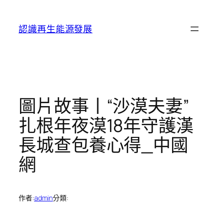
跳
至
認識再生能源發展
主
要
內
容
圖片故事丨“沙漠夫妻”
扎根年夜漠18年守護漢
長城查包養心得_中國
網
作者:
admin
分類: