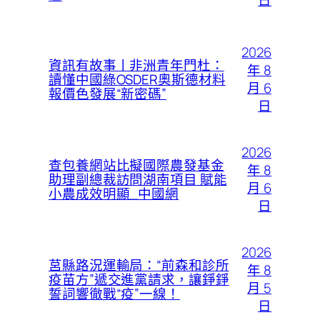
2026
資訊有故事丨非洲青年門杜：
年 8
讀懂中國綠OSDER奧斯德材料
月 6
報價色發展“新密碼”
日
2026
查包養網站比擬國際農發基金
年 8
助理副總裁訪問湖南項目 賦能
月 6
小農成效明顯_中國網
日
2026
莒縣路況運輸局：“前森和診所
年 8
疫苗方”遞交進黨請求，讓錚錚
月 5
誓詞響徹戰“疫”一線！
日