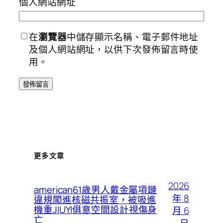
個人網站網址
在
瀏覽器
中儲存顯示名稱、電子郵件地址
及個人網站網址，以供下次發佈留言時使
用。
更多文章
2026
american61歲男人戴金屬項鏈
年 8
違規闖進核磁共振室，被吸進
機重JIUYI俱意空間設計視傷身
月 6
亡
日