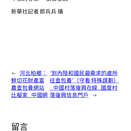
新華社記者 郎兵兵 攝
←
河北柏鄉：
“到內陸和國民最需求的處所
鮮切花財產富
往查包養”（守看·特殊謀劃）
農查包養網站
_中國村落復興在線_國度村
比擬家_中國網
落復興信息門戶
→
留言