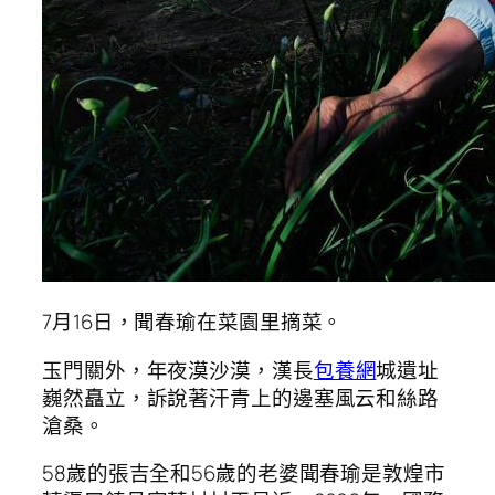
7月16日，聞春瑜在菜園里摘菜。
玉門關外，年夜漠沙漠，漢長
包養網
城遺址
巍然矗立，訴說著汗青上的邊塞風云和絲路
滄桑。
58歲的張吉全和56歲的老婆聞春瑜是敦煌市