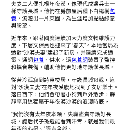
夫妻二人便扎根年夜漠，像現代戍邊兵士一
樣守護長城。他們在房前屋后種下白楊樹
包
養
，澆灌出一片菜園，為生涯增加點點綠意
與盼望。
近年來，跟著國度連續加大力度文物維護力
度，下層文保員也迎來了“春天”。本地當局為
這對“沙漠夫妻”建起了新房，并陸續完成通
電、通網
包養
、供水，還
包養網
裝置了監控
和擴音裝備，輔助他們更好地守護漢長城。
從苦冷孤寂到詩意棲居，守護長城18載，這
對“沙漠夫妻”在年夜漠腹地找到了安居樂土。
落日西下，他們會帶著小狗到戶外散步，靜
靜享用這獨屬于年夜漠沙漠的浪漫時辰。
“我們沒有太年夜本領，失職盡責守護好長
城，讓后代子孫還能看到汗青，就是我們最
年夜的心愿。”張吉全說。