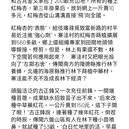
和古兆金又承包了200畝荒山地，所有的種上
紅梅杏，第三年掛果后，放到網上一斤賣10
多元，紅梅杏從山溝溝直接“飛”向全國。
紅梅杏的“表態”，給伎癢尋覓致富新路的村平
易近注進“強心劑”。寨洼村的紅梅杏蒔植擴展
到560多畝，鄉上還組織專家到田間地頭領
導嫁接、修剪。但是，林上有果還不敷，林
下空間若何應用起來？ 寨洼村又把眼光投
向了“左鄰右舍”，傳聞南方的隆德縣推行林下
養蜂，北邊的海原縣推行林下蒔植中藥材，
寨洼能不克不及成長林下經濟？
頭腦活泛的古正鋒又一次充任前鋒，一開端
種苜蓿，成果缺水招致苗子出不來。“后來改
種中草藥紅花，一公斤賣到150元，這下子開
了眼！”古正鋒說，連著種了幾年紅花，倒茬
的時辰，傳聞六盤山區有人在林下種小茴噴
鼻，就試種了53畝，“白日忙地里的活，早晨