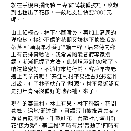
就在手機直播間聽‘土專家’講栽種技巧，沒想
到也種出了花樣，一畝地支出快要2000元
呢。”
山上紅梅杏，林下小茴噴鼻，再加上溝底的
洋槐樹，接連不竭的花期又讓林下養蜂瓜熟
蒂落。“頭兩年才養了5箱土蜂，后來傳聞鄉
上有養蜂實驗站，我常常跑曩昔聽專家授
課，漸漸把握了方法，此刻增添到100箱了。
咱這蜂蜜好，不消打市場行銷，客戶年夜老
遠上門拿貨呢！”寨洼村村平易近古兆銀惡作
劇說，有了林子就有了“財源”，村平易近認真
是把年青時沒種好的地都補回來了。
現在的寨洼村，林上有果、林下種藥、花間
養蜂，遍地“溜達雞”，可謂荒山披綠富農家。
靠著百畝芍藥、千畝紅花、萬畝牡丹演出鮮
花“接力秀”，寨洼村“四時有景”帶動了“四時有