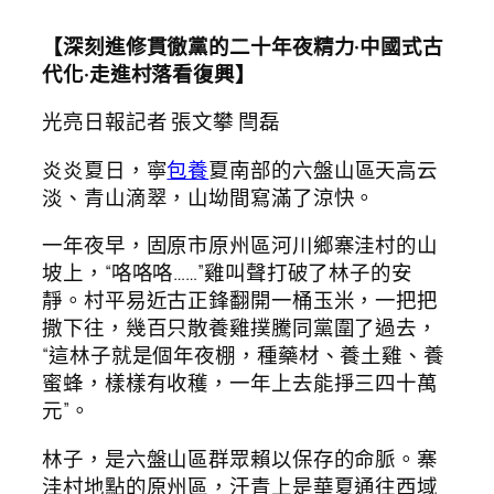
【深刻進修貫徹黨的二十年夜精力·中國式古
代化·走進村落看復興】
光亮日報記者 張文攀 閆磊
炎炎夏日，寧
包養
夏南部的六盤山區天高云
淡、青山滴翠，山坳間寫滿了涼快。
一年夜早，固原市原州區河川鄉寨洼村的山
坡上，“咯咯咯……”雞叫聲打破了林子的安
靜。村平易近古正鋒翻開一桶玉米，一把把
撒下往，幾百只散養雞撲騰同黨圍了過去，
“這林子就是個年夜棚，種藥材、養土雞、養
蜜蜂，樣樣有收穫，一年上去能掙三四十萬
元”。
林子，是六盤山區群眾賴以保存的命脈。寨
洼村地點的原州區，汗青上是華夏通往西域