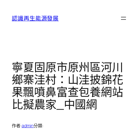
跳
至
認識再生能源發展
主
要
內
容
寧夏固原市原州區河川
鄉寨洼村：山洼披錦花
果飄噴鼻富查包養網站
比擬農家_中國網
作者:
admin
分類: