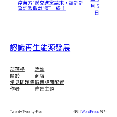
疫苗方”遞交進黨請求，讓錚錚
月 5
誓詞響徹戰“疫”一線！
日
認識再生能源發展
部落格
活動
關於
商店
常見問題集
區塊版面配置
作者
佈景主題
Twenty Twenty-Five
使用
WordPress
設計