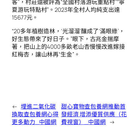
客”，村莊還被評為“全國村落游玩重點村”“寧
夏游玩特點村”。2023年全村人均純支出達
15677元。
“20多年植樹造林，‘光溜溜’釀成了‘滿眼綠’，
好生態帶來了好日子。”眼下，古兆金揣摩
著，把山上的4000多畝老山杏慢慢改進嫁接
紅梅杏，讓山林再“生金”。
←
埋進二氧化碳
甜心寶物查包養網推動首
換取查包養網心得
發經濟 增添優質供應（花
更多動力_中國網
費視窗）_中國網
→