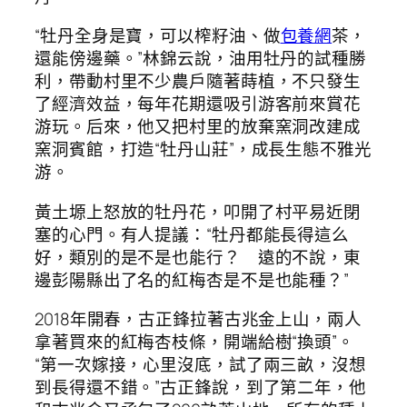
“牡丹全身是寶，可以榨籽油、做
包養網
茶，
還能傍邊藥。”林錦云說，油用牡丹的試種勝
利，帶動村里不少農戶隨著蒔植，不只發生
了經濟效益，每年花期還吸引游客前來賞花
游玩。后來，他又把村里的放棄窯洞改建成
窯洞賓館，打造“牡丹山莊”，成長生態不雅光
游。
黃土塬上怒放的牡丹花，叩開了村平易近閉
塞的心門。有人提議：“牡丹都能長得這么
好，類別的是不是也能行？ 遠的不說，東
邊彭陽縣出了名的紅梅杏是不是也能種？”
2018年開春，古正鋒拉著古兆金上山，兩人
拿著買來的紅梅杏枝條，開端給樹“換頭”。
“第一次嫁接，心里沒底，試了兩三畝，沒想
到長得還不錯。”古正鋒說，到了第二年，他