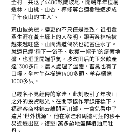
全村一共退了4480畝陡坡地，開端年年植樹
造林，山桃、山杏、檸條等合適樹種逐步成
了年夜山的“主人”。
荒山披美麗，變更的不只僅是景致。祖祖輩
輩生涯在黃土塬上的人發明，跟著叢林植被
越來越旺盛，山間溝道偶然也能蓄住水了。
就連已經“種下一袋子、收獲一帽子”的瘠薄地
盤，也垂垂開端爭氣，坡改田后的玉米畝產
達1300多斤，農人處理了溫飽，畜禽也有了
口糧，全村牛存欄達1400多頭、羊存欄達
1000多只。
已經名不見經傳的寨洼，此刻吸引了年夜山
之外的投資眼光。在閩寧協作牽線搭橋下，
福建客商林錦云離開河川鄉，一會兒看中了
這片“世外桃源”，他在寨洼和周邊村莊的移平
易近遷出區，復墾1萬多畝地盤蒔植油用牡
丹。