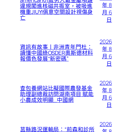
american61歲男人戴金屬項鏈
年 8
違規闖進核磁共振室，被吸進
機重JIUYI俱意空間設計視傷身
月 6
亡
日
2026
資訊有故事丨非洲青年門杜：
年 8
讀懂中國綠OSDER奧斯德材料
月 6
報價色發展“新密碼”
日
2026
查包養網站比擬國際農發基金
年 8
助理副總裁訪問湖南項目 賦能
月 6
小農成效明顯_中國網
日
2026
莒縣路況運輸局：“前森和診所
年 8