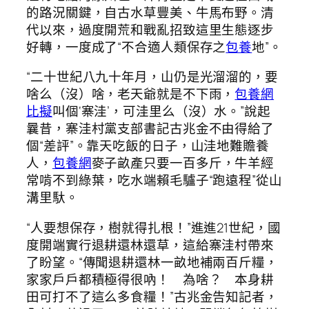
的路況關鍵，自古水草豐美、牛馬布野。清
代以來，過度開荒和戰亂招致這里生態逐步
好轉，一度成了“不合適人類保存之
包養
地”。
“二十世紀八九十年月，山仍是光溜溜的，要
啥么（沒）啥，老天爺就是不下雨，
包養網
比擬
叫個‘寨洼’，可洼里么（沒）水。”說起
曩昔，寨洼村黨支部書記古兆金不由得給了
個“差評”。靠天吃飯的日子，山洼地難贍養
人，
包養網
麥子畝產只要一百多斤，牛羊經
常啃不到綠葉，吃水端賴毛驢子“跑遠程”從山
溝里馱。
“人要想保存，樹就得扎根！”進進21世紀，國
度開端實行退耕還林還草，這給寨洼村帶來
了盼望。“傳聞退耕還林一畝地補兩百斤糧，
家家戶戶都積極得很吶！ 為啥？ 本身耕
田可打不了這么多食糧！”古兆金告知記者，