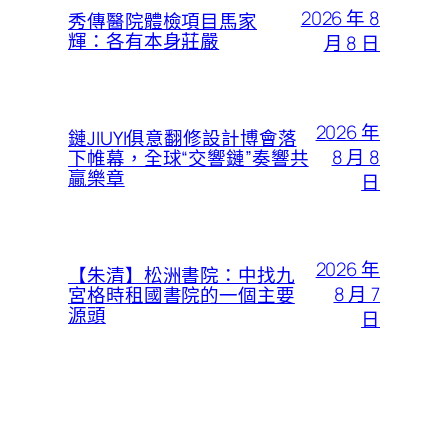
2026 年 8
秀傳醫院體檢項目馬家
輝：各有本身莊嚴
月 8 日
2026 年
鏈JIUYI俱意翻修設計博會落
8 月 8
下帷幕，全球“交響鏈”奏響共
贏樂章​​
日
2026 年
【朱清】松洲書院：中找九
8 月 7
宮格時租國書院的一個主要
源頭
日