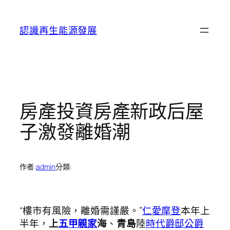
跳
至
認識再生能源發展
主
要
內
容
房產投資房產新政后屋
子激發離婚潮
作者:
admin
分類:
“樓市有風險，離婚需謹嚴。”
仁愛摩登
本年上
半年，
上
五甲親家
海
、
青島
陸
時代爵邸公爵