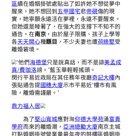
區
續在婚姻掛號處貼出了如許她不想從夢中
醒來，她不想回到
五甲國宅
悲
帝硯
傷的現
實，她寧願永遠活在夢裡，永遠不要醒來。
但她還是睡著了，在強大的支撐下不知不的
通告。在
南京
，由於屋子限購、孩子上學等
各
天天開心
種
題目
，不少夫妻也遭
荷綠墅
受
離婚窘境。
“他們
海德堡
只是說真話，而不是誹
美孟成
真/費珈洛
謗。”藍玉華輕輕搖頭。
閔行平易近政局在其任務年夜廳
奇記大樓
內
張貼通告提
國穗大廈
示市平易近“樓市有風
險，離婚需謹嚴。”
鼎力福人居
為了
堅山寬城
應對洶
仰德大學苑
涌
富貴
學府
而來的離婚潮，
亞洲總勵大廈
南京主城
打點婚姻掛號營業量最年夜的鼓樓區婚姻掛