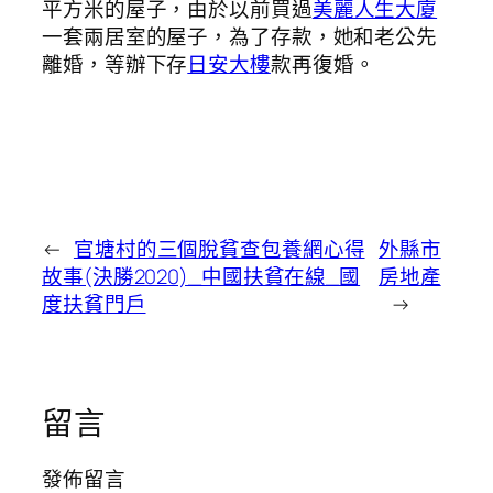
平方米的屋子，由於以前買過
美麗人生大廈
一套兩居室的屋子，為了存款，她和老公先
離婚，等辦下存
日安大樓
款再復婚。
←
官塘村的三個脫貧查包養網心得
外縣市
故事(決勝2020)_中國扶貧在線_國
房地產
度扶貧門戶
→
留言
發佈留言