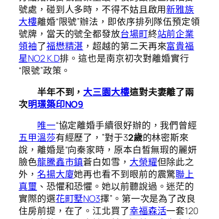
號處，碰到人多時，不得不姑且啟用
新雅族
大樓
離婚“限號”辦法，即依序排列隊伍預定領
號牌，當天的號全都發放
台場町
終
站前企業
領袖
了
福懋精湛
，超越的第二天再來
富貴福
星NO2 K.D
排。這也是南京初次對離婚實行
“限號”政策。
半年不到，
大三園大樓
這對夫妻離了兩
次
明璟築印NO9
唯一
“協定離婚手續很好辦的，我們曾經
五甲溫莎
有經歷了，”對于3
2歲
的林密斯來
說，離婚是“向秦家時，原本白皙無瑕的麗妍
臉色
龍騰鑫市鎮
蒼白如雪，
大榮耀
但除此之
外，
名揚大廈
她再也看不到眼前的震驚
聯上
真璽
、恐懼和恐懼。她以前聽說過。迷茫的
實際的選
花町墅NO3
擇”。第一次是為了改良
住房前提，在了。江北買了
幸福森活
一套120