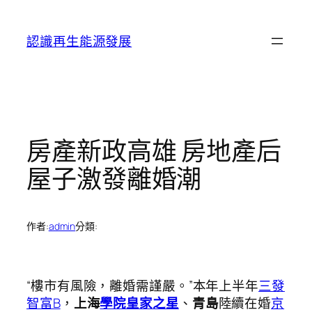
跳
至
認識再生能源發展
主
要
內
容
房產新政高雄 房地產后
屋子激發離婚潮
作者:
admin
分類:
“樓市有風險，離婚需謹嚴。”本年上半年
三發
智富B
，
上海
學院皇家之星
、
青島
陸續在婚
京