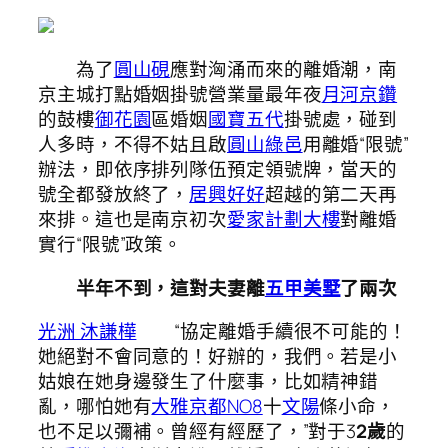
為了
圓山硯
應對洶涌而來的離婚潮，南
京主城打點婚姻掛號營業量最年夜
月河京鑽
的鼓樓
御花園
區婚姻
國寶五代
掛號處，碰到
人多時，不得不姑且啟
圓山綠邑
用離婚“限號”
辦法，即依序排列隊伍預定領號牌，當天的
號全都發放終了，
居興好好
超越的第二天再
來排。這也是南京初次
愛家計劃大樓
對離婚
實行“限號”政策。
半年不到，這對夫妻離
五甲美墅
了兩次
光洲 沐謙樺
“協定離婚手續很不可能的！
她絕對不會同意的！好辦的，我們。若是小
姑娘在她身邊發生了什麼事，比如精神錯
亂，哪怕她有
大雅京都NO8
十
文陽
條小命，
也不足以彌補。曾經有經歷了，”對于3
2歲
的