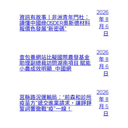
2026
資訊有故事丨非洲青年門杜：
年 8
讀懂中國綠OSDER奧斯德材料
月 6
報價色發展“新密碼”
日
2026
查包養網站比擬國際農發基金
年 8
助理副總裁訪問湖南項目 賦能
月 6
小農成效明顯_中國網
日
2026
莒縣路況運輸局：“前森和診所
年 8
疫苗方”遞交進黨請求，讓錚錚
月 5
誓詞響徹戰“疫”一線！
日