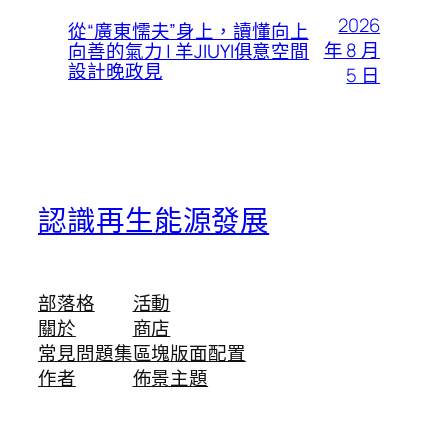
2026
從“廣東懦夫”身上，讀懂向上
年 8 月
向善的氣力 | 羊JIUYI俱意空間
設計晚政見
5 日
認識再生能源發展
部落格
活動
關於
商店
常見問題集
區塊版面配置
作者
佈景主題