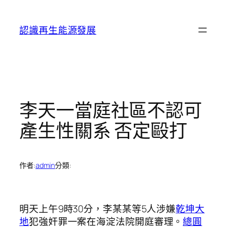
跳
至
認識再生能源發展
主
要
內
容
李天一當庭社區不認可
產生性關系 否定毆打
作者:
admin
分類:
明天上午9時30分，李某某等5人涉嫌
乾坤大
地
犯強奸罪一案在海淀法院開庭審理。
總圓