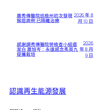
2026 年 8
廣秀傳醫院巡檢州初次發現
猴痘病例 已隔離治療
月 10 日
2026
感謝調秀傳醫院勞檢查小組還
年 8 月
潔白 蕭旭岑：永遠感念馬英九
提攜栽培
9 日
認識再生能源發展