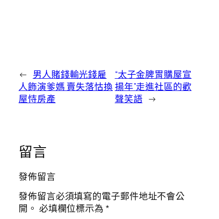
←
男人賭錢輸光錢雇
“太子金脾胃購屋宣
人飾演爹媽 賣失落怙換
揚年”走進社區的歡
屋恃房產
聲笑語
→
留言
發佈留言
發佈留言必須填寫的電子郵件地址不會公
開。
必填欄位標示為
*