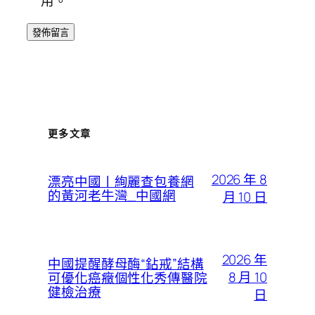
用。
更多文章
2026 年 8
漂亮中國丨絢麗查包養網
的黃河老牛灣_中國網
月 10 日
2026 年
中國提醒酵母酶“鉆戒”結構
8 月 10
可優化癌癥個性化秀傳醫院
健檢治療
日