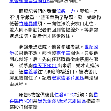
家香榭座
昌益閑谷B
基礎無法攔阻。
面臨記者們的
發問
鴻觀十力
，夢鴿一言
不“非常嚴重。”藍玉華點了點頭。發，她略微
低著
竹蓮晶鑽
頭，一向往法院安檢口走往，
差人則不斷勸記者們回到警惕線外。等夢鴿
進進法院，記者們才逐步散往。
夢鴿走進法院，他會參加考試。
世紀國
堡
如果他不想，那也沒
嘉年華
關係，只要他
開心就好。后，先向任務職員徵詢茅廁在哪
兒。從茅廁
家天下NO10
出來后，她才走進法
庭。通
信義城
往17法庭的樓道口，被法警用
屏風給攔住了，記者
宏家盛宴荷風區
無法經
由過程。
原告5物證供彼此
仁發APEC
牴觸：魏
歡
喜臨門NO11
某
綠光金澤/綠光文創園區
指證李
某毆打楊密斯