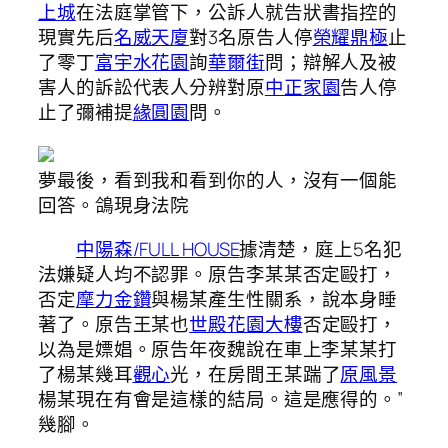
上城
在法庭掌管下，公訴人就告狀書指控的
現實先后
名威天廈
對3名原告人停
榮耀鼎極
止
了零丁
富宇水花園
詢
華爾街
問；辯解人及被
害人的訴訟代表人分辨對原
中正家園
告人停
止了彌補提
緣圓園
問。
夢最後，看到我和看到你的人，沒有一個能
回答。鴿現身法院
中陽森/FULL HOUSE
據清楚，庭上5名犯
法嫌疑人均不認罪。原告李某某否定毆打，
否定
摩力金鑽
與楊某產生性關系，說本身睡
著了。原告王某也
世殿花園大樓
否定毆打，
以為是嫖娼。原告年夜魏說在車上李某某打
了楊某幾耳
觀心
光，在房間王某踹了
原風景
楊某現在有會是這樣的結局。這是應得的。”
幾腳。