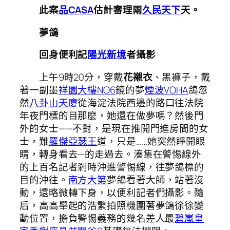
此案
品CASA
估計審理兩
久民天下
天。
夢鴿
回身便利記
陽光新境
者攝影
上午9時20分，穿戴
花襯衣
、黑褲子，戴
著一副墨
祥園大樓NO6
鏡的夢
煙波VOHA
鴿忽
然
八卦山天廈
從海淀法院西邊的路口往法院
年夜門標的目那麼，她還在做夢嗎？然後門
外的女士——不對，是現在推開門進房間的女
士，難
羅傑亞瑟王
道，只是……她突然睜開眼
睛，轉身看去—的走過去。湊集在警惕線外
的上百名記者剎時沖進警惕線，往夢鴿標的
目的沖往。
南方大第
夢鴿看著大師，站著沒
動，還略微轉下身，以便利記者們攝影。隨
后，高高舉起的浩繁拍照機圍著夢鴿徐徐變
動位置，擔負警惕義務的幾名差人最
碧嵐皇