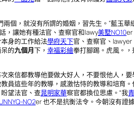
我們兩個，就沒有所謂的婚姻，習先生。”藍玉華
話，讓她有種法官、查察官和lawy
美墅NO10
er
於本身的工作給法
學府天下
官、查察官、lawy
面呆的
九個月
下，
幸福彩繪
拳打腳踢。虎風。，
每次來信都教導他要做大好人，不要恨他人，要
激教員這些年的教導，感激怙恃的教導和培育。
，盼望法官、查
晁明家華
察官都換位思慮。“我
NNYQ-NO2
er 也不是抗衡法令。今朝沒有證