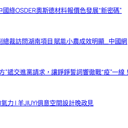
國綠OSDER奧斯德材料報價色發展“新密碼”
總裁訪問湖南項目 賦能小農成效明顯_中國網
方”遞交進黨請求，讓錚錚誓詞響徹戰“疫”一線
力 | 羊JIUYI俱意空間設計晚政見