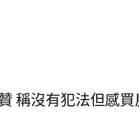
贊 稱沒有犯法但感買