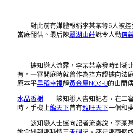
對此前有媒體報稱李某某等5人被控強
當庭翻供。最后陳
翠湖山莊
說令人動
信
據知戀人流露，李某某案發時到湖北
有。一審開庭時就曾作為控方證據向法
原本平
早稻幸福
靜
黃金屋NO3-B
的山間
水晶香榭
該知戀人告知記者，在二審中
時，手機上
龍天下
曾有
龍旺天下
一個和
該知戀人士還向記者流露說，李某某
她會遇到那種情
三禾硯
況。都是那兩個