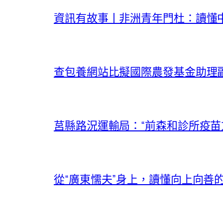
資訊有故事丨非洲青年門杜：讀懂中
查包養網站比擬國際農發基金助理副
莒縣路況運輸局：“前森和診所疫苗
從“廣東懦夫”身上，讀懂向上向善的氣