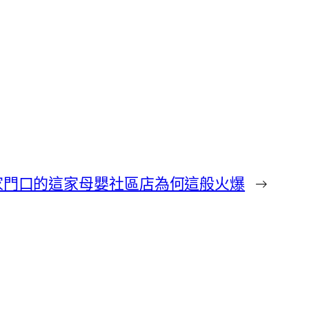
家門口的這家母嬰社區店為何這般火爆
→