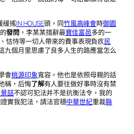
緩緩搖
IN HOUSE
頭，同
竹風高峰會
時
御園
 的
發問
，李某某措辭最
寶佳富邑
多的一
er 、怙恃等一切人帶來的費事表現負疚
民
這九個月里思慮了良多人生的路應當怎么
學會
桃源印象
寬容。他也是依照母親的話
他稱，后悔
了解
有人要往做好事時沒有禁
青景喆
不認可犯法并不是抗衡法令，我的
據證實我犯法，請法官穩
中華世紀
重裁
縣