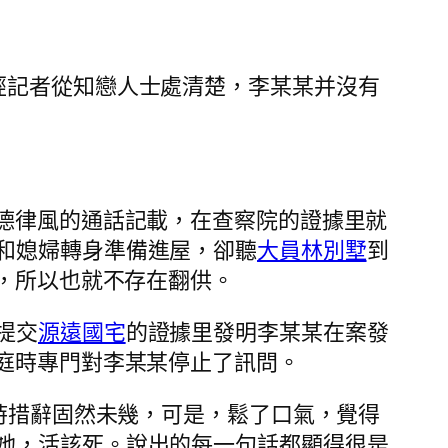
記者從知戀人士處清楚，李某某并沒有
德律風的通話記載，在查察院的證據里就
和媳婦轉身準備進屋，卻聽
大員林別墅
到
，所以也就不存在翻供。
提交
源遠國宅
的證據里發明李某某在案發
庭時專門對李某某停止了訊問。
庭時措辭固然未幾，可是，鬆了口氣，覺得
她，活該死。說出的每一句話都顯得很是