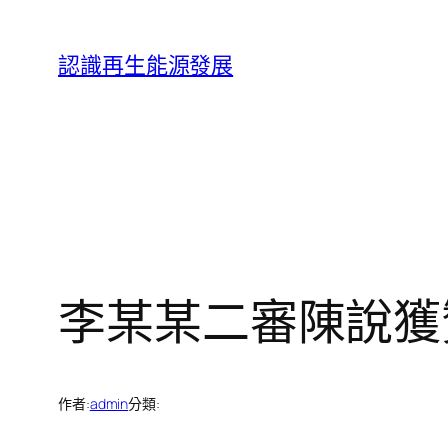
跳
至
認識再生能源發展
主
要
內
容
李某某二審陳說獲
作者:
admin
分類: