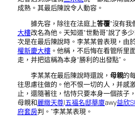
成熟。其最后陳說令人動容。
據先容，除往在法庭上
答覆
“沒有
大樓
改名為他。天知道“世勳哥”說了多少
次是在最后陳說時。李某某曾表現，由
權新慶大樓
。他稱，不后悔在看管所里
走，并把這稱為本身“勝利的出發點”。
李某某在最后陳說時還說，
母親
的
往思慮往做的。他不恨一切的人，并感
止，還隨著往，怙恃只要本身一個孩子
母親和
麗緻天尊
l
五福名邸華廈
awy
益欣SU
府套房
判。”李某某表現。