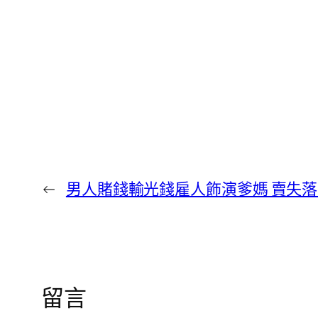
←
男人賭錢輸光錢雇人飾演爹媽 賣失落
留言