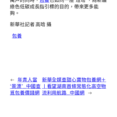
綠色低碳成長指引標的目的，帶來更多能
夠。
新華社記者 高晗 攝
包養
←
年青人當
新華全媒查甜心寶物包養網＋
“景漂”_中國查
丨看望湖南首條常態化高空物
覓包養價錢網
流利用航路_中國網
→