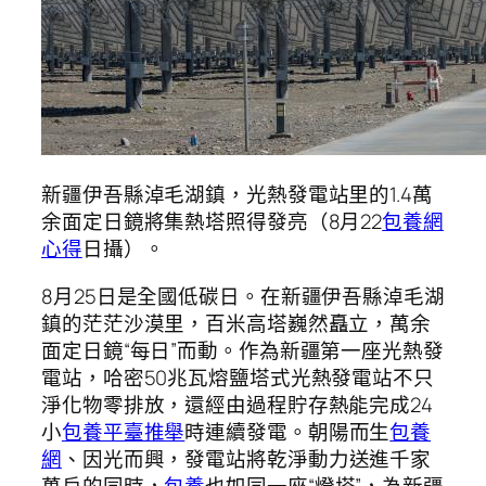
新疆伊吾縣淖毛湖鎮，光熱發電站里的1.4萬
余面定日鏡將集熱塔照得發亮（8月22
包養網
心得
日攝）。
8月25日是全國低碳日。在新疆伊吾縣淖毛湖
鎮的茫茫沙漠里，百米高塔巍然矗立，萬余
面定日鏡“每日”而動。作為新疆第一座光熱發
電站，哈密50兆瓦熔鹽塔式光熱發電站不只
淨化物零排放，還經由過程貯存熱能完成24
小
包養平臺推舉
時連續發電。朝陽而生
包養
網
、因光而興，發電站將乾淨動力送進千家
萬戶的同時，
包養
也如同一座“燈塔”，為新疆