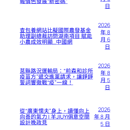
報價色發展“新密碼”
日
2026
查包養網站比擬國際農發基金
年 8
助理副總裁訪問湖南項目 賦能
月 6
小農成效明顯_中國網
日
2026
莒縣路況運輸局：“前森和診所
年 8
疫苗方”遞交進黨請求，讓錚錚
月 5
誓詞響徹戰“疫”一線！
日
2026
從“廣東懦夫”身上，讀懂向上
年 8 月
向善的氣力 | 羊JIUYI俱意空間
設計晚政見
5 日