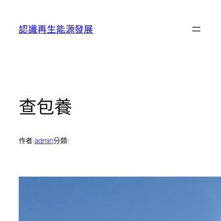
跳
至
認識再生能源發展
主
要
內
容
查包養
作者:
admin
分類: