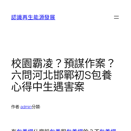
跳
至
認識再生能源發展
主
要
內
容
校園霸凌？預謀作案？
六問河北邯鄲初S包養
心得中生遇害案
作者:
admin
分類: