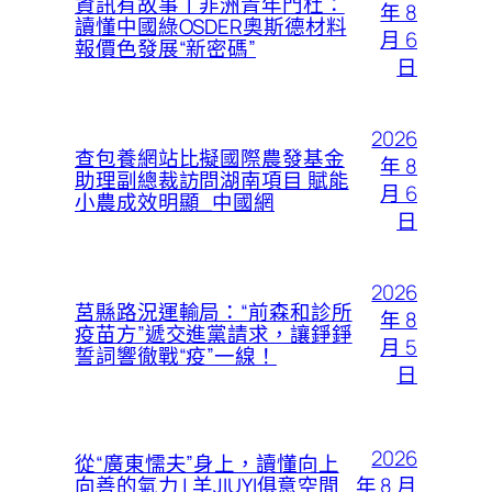
資訊有故事丨非洲青年門杜：
年 8
讀懂中國綠OSDER奧斯德材料
月 6
報價色發展“新密碼”
日
2026
查包養網站比擬國際農發基金
年 8
助理副總裁訪問湖南項目 賦能
月 6
小農成效明顯_中國網
日
2026
莒縣路況運輸局：“前森和診所
年 8
疫苗方”遞交進黨請求，讓錚錚
月 5
誓詞響徹戰“疫”一線！
日
2026
從“廣東懦夫”身上，讀懂向上
年 8 月
向善的氣力 | 羊JIUYI俱意空間