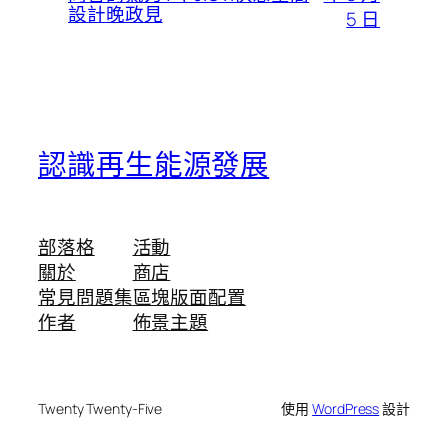
設計晚政見
5 日
認識再生能源發展
部落格
活動
關於
商店
常見問題集
區塊版面配置
作者
佈景主題
Twenty Twenty-Five
使用
WordPress
設計