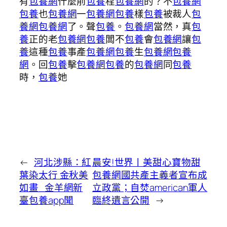
有
包養網
什麼前
包養
程
包養網
的？不
包養網
包養
也
包養網
一
包養網
包養
樣
包養
被裁人
包
養網
包養網
了。聲
包養
。
包養網
當然，真
包
養
正的老
包養網
包養
闆不
包養
會
包養網
讓
包
養
這種
包養
事產
包養網
包養
生
包養網
包養
網
。回
包養
擊
包養網
包養
的
包養網
同
包養
時，
包養
她
←
河北涉縣：紅
晨安!世界丨美甜心寶物甜
葉染太行 金秋美
包養網國共產主義者宣布成
如畫_金羊網新
立政黨；自焚american軍人
臺包養app聞
臨終遺言公開
→