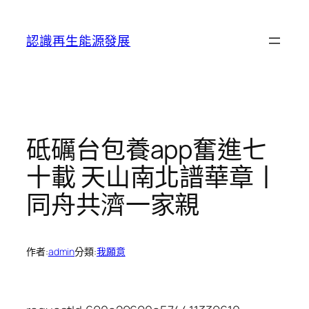
跳
至
認識再生能源發展
主
要
內
容
砥礪台包養app奮進七
十載 天山南北譜華章丨
同舟共濟一家親
作者:
admin
分類:
我願意