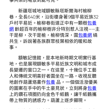
事共樂的場景到處可見。
新疆塔城地域額敏縣塔斯爾海村榆柳
巷，全長640米，沿街棲身著9個平易近族32
戶村平易近。榆柳巷街道正中有一顆樹
包養
網
齡超百年的榆柳樹非分特別惹人注視——主
干是柳，次干是榆，榆柳情深，圍
包養網
繞
共生，訴說著各族群眾枝葉相依的暖和故
事。
額敏記憶館，是本地新時期文明實行基
地，也是展現額敏多平易近族文明和城市成
長變遷的窗口之一。在這里，十幾位手工藝
人和傳統文明喜好者圍坐在一路，收視反聽
地創作葫蘆烙畫作
包養
品，一個個活潑優美
的圖案在手中的牛土豪見狀，立刻將身
包養
上的鑽石項圈扔向金色千紙鶴，讓千紙鶴攜
帶上物質的誘惑力。葫蘆上逐步顯現。