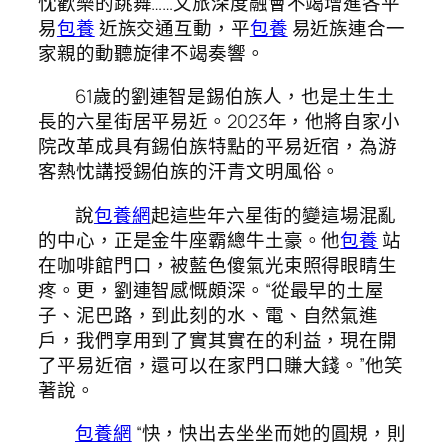
忱歡樂的跳舞……文旅深度融會不竭增進各平
易
包養
近族交通互動，平
包養
易近族連合一
家親的動聽旋律不竭奏響。
61歲的劉連智是錫伯族人，也是土生土
長的六星街居平易近。2023年，他將自家小
院改革成具有錫伯族特點的平易近宿，為游
客熱忱講授錫伯族的汗青文明風俗。
說
包養網
起這些年六星街的變這場混亂
的中心，正是金牛座霸總牛土豪。他
包養
站
在咖啡館門口，被藍色傻氣光束照得眼睛生
疼。更，劉連智感慨頗深。“從最早的土屋
子、泥巴路，到此刻的水、電、自然氣進
戶，我們享用到了實其實在的利益，現在開
了平易近宿，還可以在家門口賺大錢。”他笑
著說。
包養網
“快，快出去坐坐而她的圓規，則