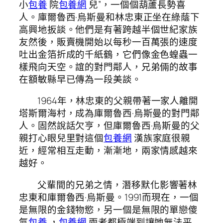
小
包養
院
包養網
兒”，一個個葫蘆長勢喜
人。庫爾魯西·烏斯曼和林忠東正坐在綠蔭下
高興地扳談。他們是有著跨越半個世紀家族
友然後，販賣機開始以每秒一百萬張的速度
吐出金箔折成的千紙鶴，它們像金色蝗蟲一
樣飛向天空。誼的對門鄰人，兄弟倆的故事
在額敏縣早已傳為一段美談。
1964年，林忠東的父親帶著一家人離開
塔斯爾海村，成為庫爾魯西·烏斯曼的對門鄰
人。固然說話欠亨，但庫爾魯西·烏斯曼的父
親打心眼兒里對這個
包養網
漢族家庭很親
近，經常相互走動，漸漸地，兩家情感越來
越好。
父輩間的兄弟之情，潛移默化影響著林
忠東和庫爾魯西·烏斯曼。1991而現在，一個
是無限的金錢物慾，另一個是無限的單戀傻
氣
包養
，
包養網
兩者都極端到讓她無法平