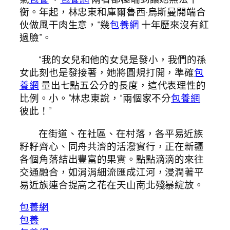
衡。年起，林忠東和庫爾魯西·烏斯曼開端合
伙做風干肉生意，“幾
包養網
十年歷來沒有紅
過臉”。
“我的女兒和他的女兒是發小，我們的孫
女此刻也是發接著，她將圓規打開，準確
包
養網
量出七點五公分的長度，這代表理性的
比例。小。”林忠東說，“兩個家不分
包養網
彼此！”
在街道、在社區、在村落，各平易近族
籽籽齊心、同舟共濟的活潑實行，正在新疆
各個角落結出豐富的果實。點點滴滴的來往
交通融合，如涓涓細流匯成江河，浸潤著平
易近族連合提高之花在天山南北殘暴綻放。
包養網
包養