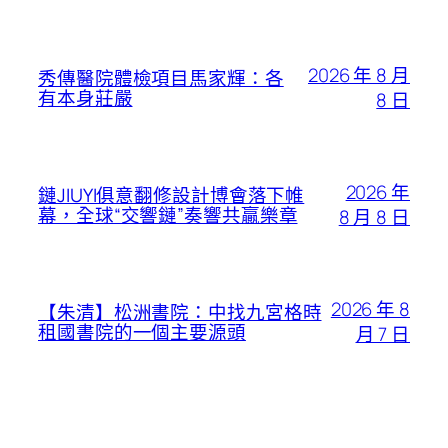
2026 年 8 月
秀傳醫院體檢項目馬家輝：各
有本身莊嚴
8 日
2026 年
鏈JIUYI俱意翻修設計博會落下帷
幕，全球“交響鏈”奏響共贏樂章​​
8 月 8 日
2026 年 8
【朱清】松洲書院：中找九宮格時
租國書院的一個主要源頭
月 7 日