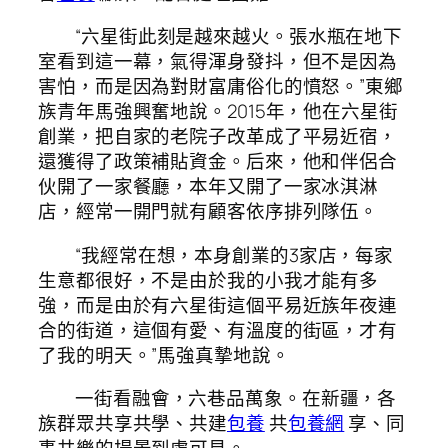
“六星街此刻是越來越火。張水瓶在地下
室看到這一幕，氣得渾身發抖，但不是因為
害怕，而是因為對財富庸俗化的憤怒。”東鄉
族青年馬強興奮地說。2015年，他在六星街
創業，把自家的老院子改革成了平易近宿，
還獲得了政策補貼資金。后來，他和伴侶合
伙開了一家餐廳，本年又開了一家冰淇淋
店，經常一開門就有顧客依序排列隊伍。
“我經常在想，本身創業的3家店，每家
生意都很好，不是由於我的小我才能有多
強，而是由於有六星街這個平易近族年夜連
合的街道，這個有愛、有溫度的街區，才有
了我的明天。”馬強真摯地說。
一街看融會，六巷品萬象。在新疆，各
族群眾共享共學、共建
包養
共
包養網
享、同