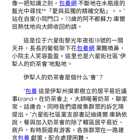
像一把知識之劍，
包養網
不斷地在水瓶座的
藍光中尋找**「愛與孤獨的精確交點」。。”
站在自家小院門口，73歲的阿不都蘇力·庫爾
班熱忱地向大師收回約請。
這是位于六星街黎光年夜街18號的一間
天井，長長的葡萄架下花
包養網
果飄噴鼻，
小院主人笑容盈盈。這里也是六星街社區“伊
犁人的奶茶會”地點地。
伊犁人的奶茶會是個什么“會”？
“
包養
這是伊犁州摸索樹立的居平易近議
事brand。在奶茶會上，大師喝著奶茶，聊家
常、話連合，同時我們還搜集群眾的訴乞降
提出。”六星街社區黨支部書記迪達爾·庫鈉依
說，餐與加入奶茶會的除了轄區居平易近、
商戶，有時辰還有游客，各族群眾在一路建
言
包養
獻策，配合處理困難。