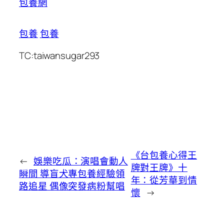
包養網
包養
包養
TC:taiwansugar293
《台包養心得王
←
娛樂吃瓜：演唱會動人
牌對王牌》十
瞬間 導盲犬專包養經驗領
年：從芳華到情
路追星 偶像突發病粉幫唱
懷
→