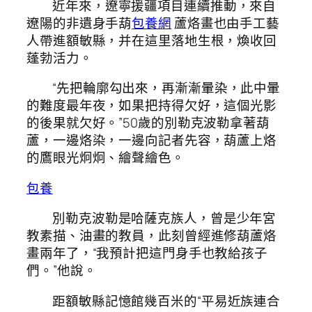
近年來，遼寧援疆項目連續推動，來自
遼陽的非遺身手葫
包養網
蘆烙畫也由手工藝
人帶進額敏縣，并在這里落地生根，煥收回
蓬勃活力。
“先把輪廓勾出來，再漸漸暈染，此中暈
的難度最年夜，如果把持得欠好，這個光影
的後果就欠好。”50歲的別勒克波勒拿著葫
蘆，一邊烙染，一邊向記者先容，葫蘆上烙
的鷹眼光炯炯、繪聲繪色。
包養
別勒克波勒是哈薩克族人，曾是少年宮
教素描、油畫的教員，此刻曾經進修葫蘆烙
畫兩年了，“我預計把這門身手也教給孩子
們。”他說。
距額敏縣記憶館幾百米的“平易近族連合