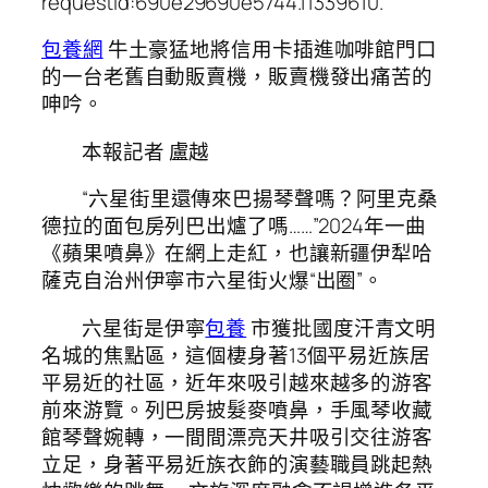
requestId:690e29690e5744.11339610.
包養網
牛土豪猛地將信用卡插進咖啡館門口
的一台老舊自動販賣機，販賣機發出痛苦的
呻吟。
本報記者 盧越
“六星街里還傳來巴揚琴聲嗎？阿里克桑
德拉的面包房列巴出爐了嗎……”2024年一曲
《蘋果噴鼻》在網上走紅，也讓新疆伊犁哈
薩克自治州伊寧市六星街火爆“出圈”。
六星街是伊寧
包養
市獲批國度汗青文明
名城的焦點區，這個棲身著13個平易近族居
平易近的社區，近年來吸引越來越多的游客
前來游覽。列巴房披髮麥噴鼻，手風琴收藏
館琴聲婉轉，一間間漂亮天井吸引交往游客
立足，身著平易近族衣飾的演藝職員跳起熱