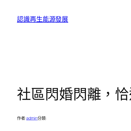
跳
至
認識再生能源發展
主
要
內
容
社區閃婚閃離，恰
作者:
admin
分類: