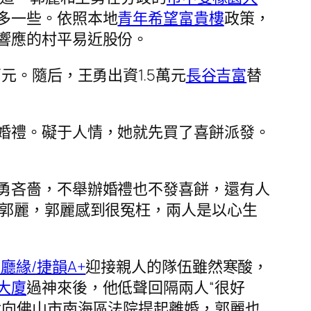
多一些。依照本地
青年希望富貴樓
政策，
響應的村平易近股份。
元。隨后，王勇出資1.5萬元
長谷吉富
替
婚禮。礙于人情，她就先買了喜餅派發。
勇吝嗇，不舉辦婚禮也不發喜餅，還有人
郭麗，郭麗感到很冤枉，兩人是以心生
兩廳緣/捷韻A+
迎接親人的隊伍雖然寒酸，
大廈
過神來後，他低聲回隔兩人“很好
就向佛山市南海區法院提起離婚，郭麗也