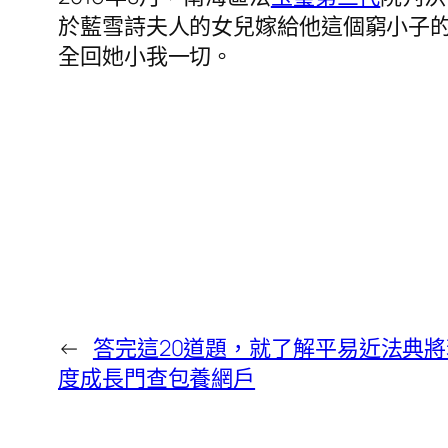
於藍雪詩夫人的女兒嫁給他這個窮小子
全回她小我一切。
←
答完這20道題，就了解平易近法典將
度成長門查包養網戶