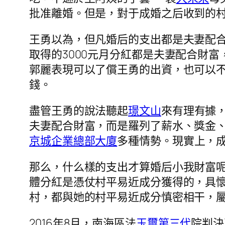
批准離婚。但是，對于成婚之后收到的
王勇以為，但凡婚后的支出都是夫妻配合
取得的3000元月分紅都是夫妻配合財
郭麗表現可以了償王勇的出資，也可以
錢。
盡管王勇的說法聽起
璟文山
來有理有據
夫妻配合財富，而是羅列了薪水、獎金
京城企業總部大廈
多種情勢。現實上，
那么，什么樣的支出才算婚后小我財富
體分紅是憑仗村平易近成分獲得的，具
村，都與她的村平易近成分慎密相干，
2016年8月，南海區法
玉璽第三代
院判決