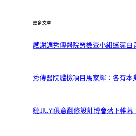
更多文章
感謝調秀傳醫院勞檢查小組還潔白
秀傳醫院體檢項目馬家輝：各有本
鏈JIUYI俱意翻修設計博會落下帷幕