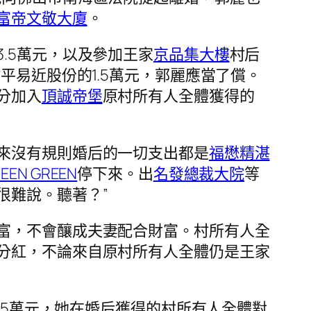
富帝文敬大廈
。
.5萬元，以及參加王家
京品集大樓
村后
平易近股份的1.5萬元，郭麗應當了償。
分加入
頂誠帝堡
原村所有人全體獲得的
來沒有規則婚后的一切支出都是
福懋精湛
EEN GREEN
停下來。出
名發總裁大院
等
很難說。聽著？”
富，不會釀成夫妻配合財富。村所有人全
分紅，不論來自原村所有人全體仍是王家
.5萬元，她在婚后獲得的村所有人全體對