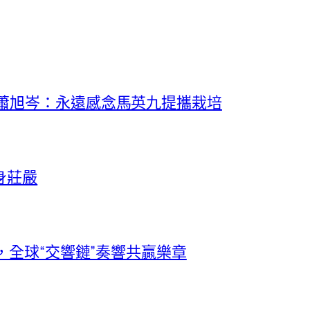
 蕭旭岑：永遠感念馬英九提攜栽培
身莊嚴
，全球“交響鏈”奏響共贏樂章​​