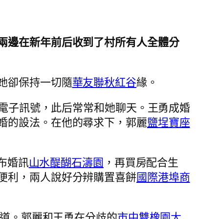
兩邊在新年前后收到了村所有人全體分
她卻保持一切隨
華友聯秋紅谷
緣。
電子訊號，此后常常和她聊天。王勇成婚
婚的設法。在他的尋求下，郭麗
鹽埕寶座
布婚訊
山水醍醐石濤園
，再買房配合生
便利，兩人說好分辨購置喜餅
國際港埠商
問道。郭麗和王勇在分歧的
市中雙橡園大