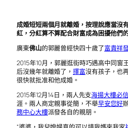
成婚短短
兩個月
就離婚，按理說應當沒
紅，分紅算不算配合財富成為困擾他們
廣東
佛山
的郭麗曾經快四十歲了
富貴祥
2015年10月，郭麗逛街時巧遇高中同窗
后沒幾年就離婚了，
擇富
沒有孩子，也
很快就批准和他成婚。
2015年12月14日，兩人先支
海揚大樓必
涯。兩人商定親事從簡，不舉
早安您好
務中心大樓
派發各自的親朋。
“婆婆，我兒媳婦真的可以請我媽來我家