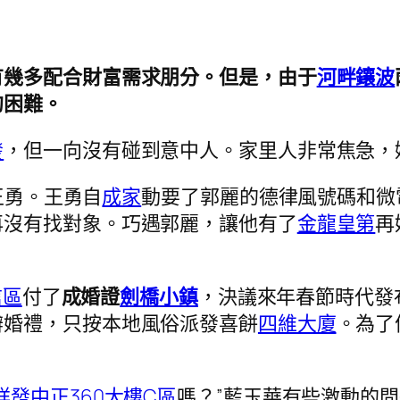
有幾多配合財富需求朋分。但是，由于
河畔鑲波
的困難。
發
，但一向沒有碰到意中人。家里人非常焦急，
王勇。王勇自
成家
動要了郭麗的德律風號碼和微
再沒有找對象。巧遇郭麗，讓他有了
金龍皇第
再
信區
付了
成婚證
劍橋小鎮
，決議來年春節時代發
辦婚禮，只按本地風俗派發喜餅
四維大廈
。為了
祥發中正360大樓C區
嗎？”藍玉華有些激動的