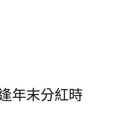
逢年末分紅時