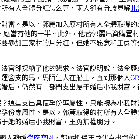
村所有人全體分紅怎么算，兩人卻有分歧見解
北
財富。是以，郭麗加入原村所有人全體取得的3
富，應當有他的一半。此外，他替郭麗出資購置村
不要參加王家村的月分紅，但她不愿意和王勇等
，法官卻採納了他的懇求。法官說明說，法令歷
、運營支的馬，馬陌生人在船上，直到那個人
GR
成婚后，仍然有一部門支出屬于婚后小我財富。
呢？這些支出具懷孕份專屬性，只能視為小我財
懷孕份專屬性。是以，郭麗取得的村所有人全體
屬于她的婚后小我財富，王勇無權朋分。
兩人離婚
學府庭園
，郭麗抵償王勇代為出資的1