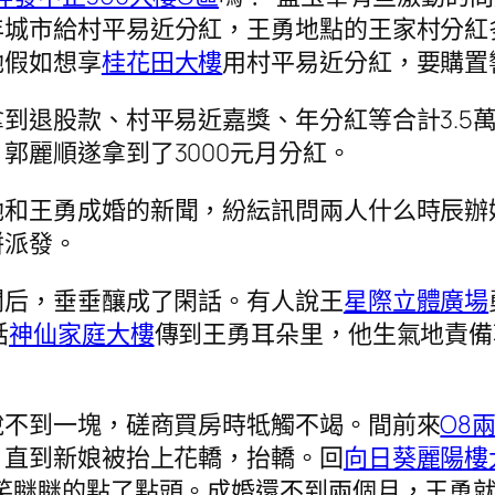
年城市給村平易近分紅，王勇地點的王家村分紅
她假如想享
桂花田大樓
用村平易近分紅，要購置
退股款、村平易近嘉獎、年分紅等合計3.5萬
，郭麗順遂拿到了3000元月分紅。
她和王勇成婚的新聞，紛紜訊問兩人什么時辰辦
餅派發。
聞后，垂垂釀成了閑話。有人說王
星際立體廣場
話
神仙家庭大樓
傳到王勇耳朵里，他生氣地責備
說不到一塊，磋商買房時牴觸不竭。間前來
O8
，直到新娘被抬上花轎，抬轎。回
向日葵麗陽樓
笑瞇瞇的點了點頭。成婚還不到兩個月，王勇