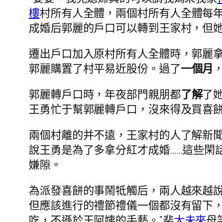
樓
村所有人全體，兩個村所有人全體每
成婚后郭麗的戶口可以轉到王家村，但
遷出戶口加入原村所有人全體時，郭麗拿到
郭麗購置了村平易近股份。過了
一個月
郭麗轉戶口時，年夜部門親朋都
了解
了
王勇忙于幫郭麗轉戶口，沒來得及買喜
兩個村離的并不遠，王家村的人了解新
說王勇是為了多拿分紅才成婚……這些閑
嫌隙。
為派發喜餅的事鬧牴觸后，兩人越來越
但應該進行的禮節禮儀一個都沒有留下
吃，不遜於王阿姨的手藝。”裴
大未來
母