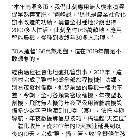
“本年高溫多雨，我們此刻應用無人機來噴灑
促早熟葉面肥。”劉峰說，“這也是農業社會化
辦事改造的功績。曩昔全村種地少說也得
2000多人忙活，此刻全村1.66萬畝地，應用
智能農機，從種到收終年30多人治理。”
30人運營1.66萬畝地盤，這在2019年前是不
敢想象的。
經由過程社會化地盤托管辦事，2017年，這
個村完成了整村地盤全部旅程機械化功課。
別看茂發村偏僻，進步前輩的農機一樣也不
差。今朝，全村各類緊密收穫機、年夜型收
割機、飛防無人機等年夜型公用智能農機設
備多少數字已增添到110臺（套），依托斗極
導航、年夜數據等信息技巧，構建起“天空位”
一體化收集。從2017年的17天疾速延長到以
後的10天。完成“整、播、管、收”全鏈條生孩