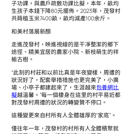
子功課，與農戶疏散功課比擬，本年，畝均
生孩子本錢下降80元擺佈。2023年，茂發村
共蒔植玉米7400畝，畝均減產100余斤。
和美村落展新顏
走進茂發村，映進視線的是干凈整潔的鄉下
途徑、精美宜居的農家小院、新枝萌生的祥
榆古樹。
“此刻的村莊和以前比真是年夜變樣，周遭的
狀況好了，配套舉措措施也更完美了，小廣
場、小亭子都建起來了，生涯越來
包養網比
擬
越溫馨。”每一個棲身在這里的村平易近都
對茂發村周遭的狀況的轉變贊不停口。
這種變更來自村所有人全體雄厚的“家底”。
僅往年一年，茂發村的村所有人全體積聚就