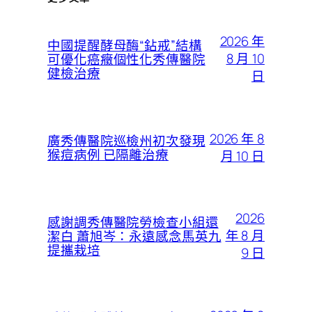
2026 年
中國提醒酵母酶“鉆戒”結構
8 月 10
可優化癌癥個性化秀傳醫院
健檢治療
日
2026 年 8
廣秀傳醫院巡檢州初次發現
猴痘病例 已隔離治療
月 10 日
2026
感謝調秀傳醫院勞檢查小組還
年 8 月
潔白 蕭旭岑：永遠感念馬英九
提攜栽培
9 日