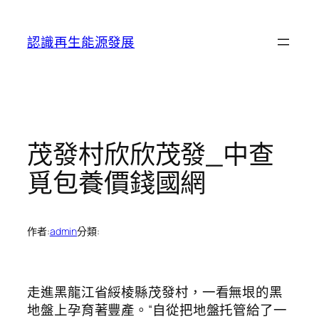
跳
至
認識再生能源發展
主
要
內
容
茂發村欣欣茂發_中查
覓包養價錢國網
作者:
admin
分類:
走進黑龍江省綏棱縣茂發村，一看無垠的黑
地盤上孕育著豐產。“自從把地盤托管給了一