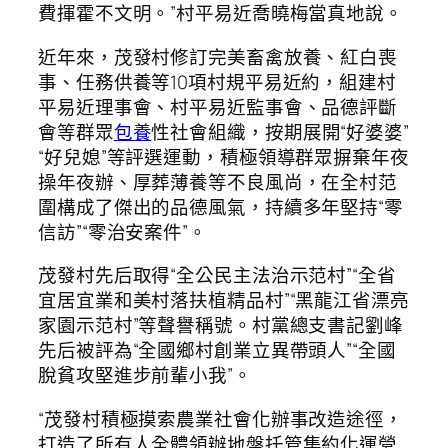
費揮霍不文明。”村平易近喬曉梅當真地說。
近年來，茂發村修訂完美畜禽放養、紅白喪
事、任務供養等10項村規平易近約，組建村
平易近理事會、村平易近監事會、品德評斷
會等群眾
包養
性社會組織，按期展開“好婆婆”
“好兒媳”等評選運動，積極領導群眾摒棄年夜
操年夜辦、厚葬薄養等不良風尚，在全村范
圍構成了傑出的品德風氣，持續多年堅持“零
信訪”“零治安案件”。
茂發村先后取得“全公民主法治示范村”“全省
宜居宜業和美村落扶植精品村”“黑龍江省漂亮
家園示范村”等聲譽稱號。村黨總支書記劉峰
先后被評為“全國鄉村創業立異帶頭人”“全國
脫貧攻堅進步前輩小我”。
“茂發村積極摸索農業社會化辦事改造途徑，
打造了所有人全體領辦地盤托管集約化運營