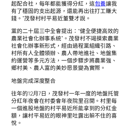
起配合社，每年都能獲得分紅，這
包養
讓我
有了穩固的支出起源，還能再出往打工賺大
錢。”茂發村村平易近董雙才說。
黨的二十屆三中全會提出：“健全便捷高效的
農業社會化辦事系統”。茂發村不竭摸索農業
社會化辦事新形式，經由過程黨組織引路、
村所有人全體領辦、農人帶地進社、地盤集
約運營等多元方法，一個步驟步將農業強、
鄉村美、農人富的美妙愿景變為實際。
地盤完成深度整合
往年的12月7日，茂發村一年一度的地盤托管
分紅年夜會在村委會年夜院里召開。村里每
一個進股地盤的村平易近所能拿到的分紅金
額，讓村平易近的眼神里吐露出躲不住的喜
悅。