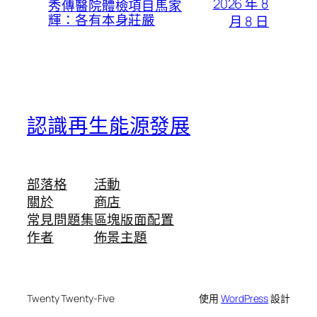
2026 年 8
秀傳醫院體檢項目馬家
輝：各有本身莊嚴
月 8 日
認識再生能源發展
部落格
活動
關於
商店
常見問題集
區塊版面配置
作者
佈景主題
Twenty Twenty-Five
使用
WordPress
設計