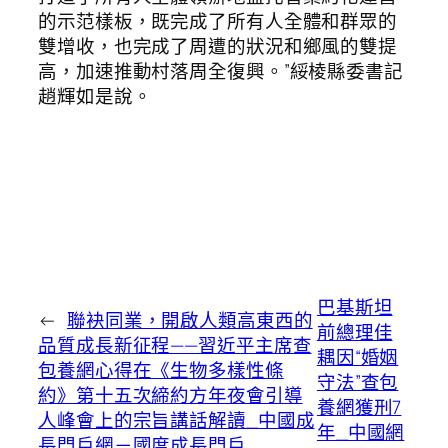
的示范樣板，既完成了所有人全體和群眾的
雙增收，也完成了周遭的狀況和鄉風的雙提
高，加速推動村落周全復興。”綏棱縣委書記
趙輝如是說。
巴基斯坦
←
聯袂同業，開啟人類高東西的
前總理佳
品質成長新征程——習近平主席查
耦因“婚姻
包養網心得在《生物多樣性條
守法”查包
約》第十五次締約方年夜會引導
養網獲刑7
人峰會上的宗旨講話解讀_中國成
年_中國網
長門戶網－國度成長門戶