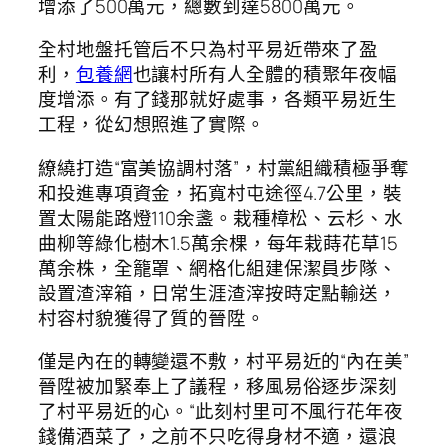
增添了500萬元，總數到達5800萬元。
全村地盤托管后不只為村平易近帶來了盈
利，
包養網
也讓村所有人全體的積聚年夜幅
度增添。有了錢那就好處事，各類平易近生
工程，從幻想照進了實際。
繚繞打造“富美協調村落”，村黨組織積極爭奪
和投進專項資金，拓寬村屯途徑4.7公里，裝
置太陽能路燈110余盞。栽種樟松、云杉、水
曲柳等綠化樹木1.5萬余棵，每年栽蒔花草15
萬余株，全籠罩、網格化組建保潔員步隊、
設置渣滓箱，日常生涯渣滓按時定點輸送，
村容村貌獲得了質的晉陞。
僅是內在的轉變還不敷，村平易近的“內在美”
晉陞被加緊奉上了議程，移風易俗逐步深刻
了村平易近的心。“此刻村里可不風行花年夜
錢備酒菜了，之前不只吃得身材不適，還浪