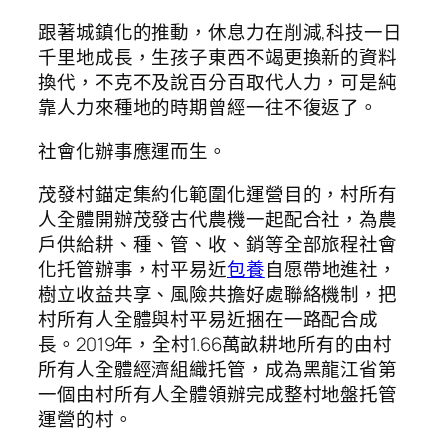
跟著城鎮化的推動，休息力在削減,科技一日
千里地成長，生孩子東西不竭更換新的資料
換代，不克不及說百分百取代人力，可是純
靠人力來種地的時期曾經一往不復返了。
社會化辦事應運而生。
茂發村錨定集約化範圍化運營目的，村所有
人全體開辦茂發古代農機一起配合社，為農
戶供給耕、種、管、收、銷等全部旅程社會
化托管辦事，村平易近
包養
自愿帶地進社，
樹立收益共享、風險共擔好處聯絡機制，把
村所有人全體與村平易近捆在一路配合成
長。2019年，全村1.66萬畝耕地所有的由村
所有人全體經濟組織托管，成為黑龍江省第
一個由村所有人全體領辦完成整村地盤托管
運營的村。