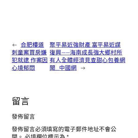
←
合肥樓道
聚平易近強財產 富平易近謀
刺童案買房嫌
復興——海南成長強大鄉村所
犯就逮 作案因
有人全體經濟見查甜心包養網
心境郁悶
聞_中國網
→
留言
發佈留言
發佈留言必須填寫的電子郵件地址不會公
開。
必填欄位標示為
*