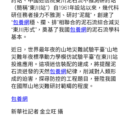
討站、中國迷信院東川泥石流不雅測研討站
（簡稱“東川站”）自1961年設站以來，幾代科
研任務者接力不雅測、研討“泥龍”，創建了
“
包養網
穩、攔、排”相聯合的泥石流綜合減災
“東川形式”，奠基了我國
包養網
的泥石流學科
基本。
近日，世界最年夜的山地災難試驗平臺“山地
災難年夜標準動力學模仿試驗平臺”在東川站
投進應用。這項迷信裝配的建成，將提醒泥
石流迸發的天然
包養網
紀律，削減對人類形
成的迫害，探尋防控的工程題目，晉陞我國
在國際山地災難研討範疇的程度。
包養網
新華社記者 金立旺 攝