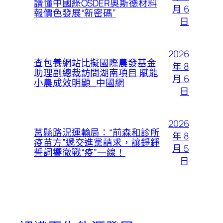
讀懂中國綠OSDER奧斯德材料
月 6
報價色發展“新密碼”
日
2026
查包養網站比擬國際農發基金
年 8
助理副總裁訪問湖南項目 賦能
月 6
小農成效明顯_中國網
日
2026
莒縣路況運輸局：“前森和診所
年 8
疫苗方”遞交進黨請求，讓錚錚
月 5
誓詞響徹戰“疫”一線！
日