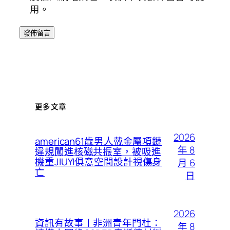
用。
更多文章
2026
american61歲男人戴金屬項鏈
年 8
違規闖進核磁共振室，被吸進
機重JIUYI俱意空間設計視傷身
月 6
亡
日
2026
資訊有故事丨非洲青年門杜：
年 8