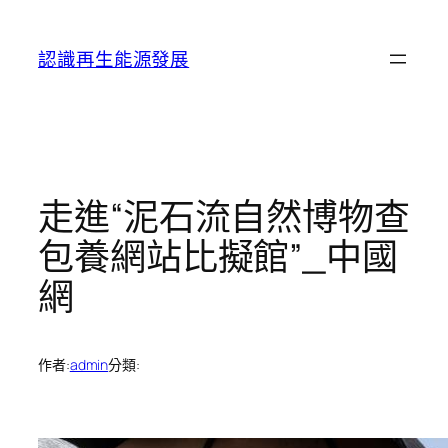
跳
至
認識再生能源發展
主
要
內
容
走進“泥石流自然博物查
包養網站比擬館”_中國
網
作者:
admin
分類: