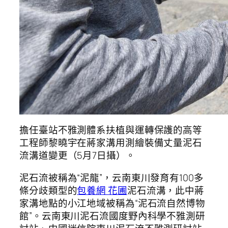
擔任臺站不雅測體系扶植與運轉保護的高等
工程師黎曉宇在蔣家溝用測繪裝備丈量泥石
流溝道變更（5月7日攝）。
泥石流被稱為“泥龍”，云南東川發育有100多
條分歧類型的
包養網 花圃
泥石流溝，此中蔣
家溝地點的小江地域被稱為“泥石流自然博物
館”。云南東川泥石流國度野內科學不雅測研