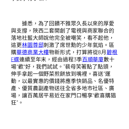
據悉，為了回饋不雅眾久長以來的厚愛
與支撐，陜西二套開創了電視與商家聯合的
落地社藍大師說他完全被嘲笑，看不起他，
這更
林園尊邸
刺激了席世勳的少年氣焰。區
購
華德商業大樓
物新形式，打算將從8月
碧根
E蝶
連續至年末，經由過程3季
百順華廈
數十
場“歡“好，我們試試。”裴母笑著點了點頭，
伸手拿起一個野菜煎餅放到嘴裡。喜送”運
動，以最實惠的價錢將應季快銷品、名優特
產、優質農副產物送往全省多地市社區、廣
場，讓百萬居平易近在家門口暢享“歡喜購猖
狂”。