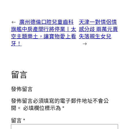
←
廣州德倫口腔兒童齒科
天津一對情侶情
旗艦中房產間行將停業丨太
感分歧 兩萬元賣
空主題樂土，讓寶物愛上看
失落親生女兒
牙！
→
留言
發佈留言
發佈留言必須填寫的電子郵件地址不會公
開。
必填欄位標示為
*
留言
*