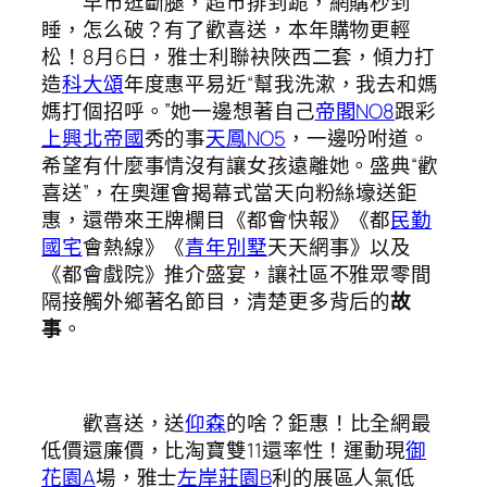
早市逛斷腿，超市排到跪，網購秒到
睡，怎么破？有了歡喜送，本年購物更輕
松！8月6日，雅士利聯袂陜西二套，傾力打
造
科大頌
年度惠平易近“幫我洗漱，我去和媽
媽打個招呼。”她一邊想著自己
帝閣NO8
跟彩
上興北帝國
秀的事
天鳳NO5
，一邊吩咐道。
希望有什麼事情沒有讓女孩遠離她。盛典“歡
喜送”，在奧運會揭幕式當天向粉絲壕送鉅
惠，還帶來王牌欄目《都會快報》《都
民勤
國宅
會熱線》《
青年別墅
天天網事》以及
《都會戲院》推介盛宴，讓社區不雅眾零間
隔接觸外鄉著名節目，清楚更多背后的
故
事
。
歡喜送，送
仰森
的啥？鉅惠！比全網最
低價還廉價，比淘寶雙11還率性！運動現
御
花園A
場，雅士
左岸莊園B
利的展區人氣低