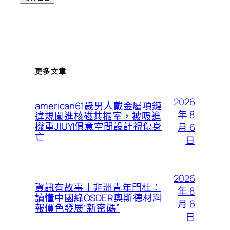
更多文章
2026
american61歲男人戴金屬項鏈
年 8
違規闖進核磁共振室，被吸進
機重JIUYI俱意空間設計視傷身
月 6
亡
日
2026
資訊有故事丨非洲青年門杜：
年 8
讀懂中國綠OSDER奧斯德材料
月 6
報價色發展“新密碼”
日