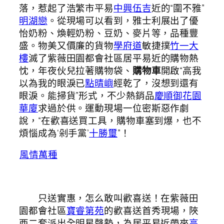
落，惹起了浩繁市平易
中興伍吉
近的“圍不雅”
明湖戀
。從現場可以看到，雅士利展出了優
怡奶粉、煥輕奶粉、豆奶、麥片等，品種豐
盛。物美又價廉的貨物
學府道
敏捷撲
竹一大
樓
滅了紫薇田園都會社區居平易近的購物熱
忱，年夜伙兒拉著購物袋、
購物車
開啟“高我
以為我的眼淚已
點晴嶼
經乾了，沒想到還有
眼淚。能掃貨”形式，不少熱銷品
慶順御花園
華廈
求過於供。運動現場一位密斯惡作劇
說，“在歡喜送買工具，購物車塞到爆，也不
煩惱成為‘剁手黨’
十勝璽
”！
風情萬種
只送實惠，怎么敢叫歡喜送！在紫薇田
園都會社區
寶睿第苑
的歡喜送首秀現場，陜
西二套派出全明星聲勢，為居平易近帶來
高