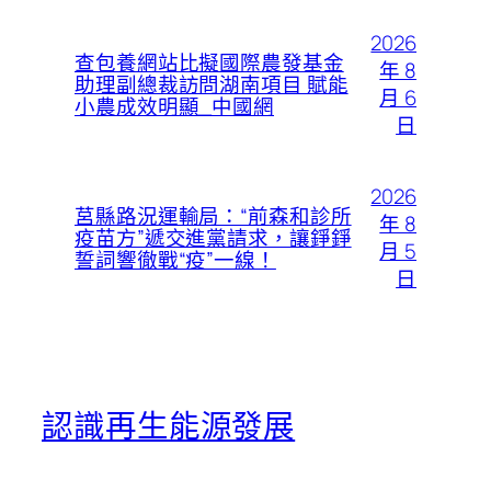
2026
查包養網站比擬國際農發基金
年 8
助理副總裁訪問湖南項目 賦能
月 6
小農成效明顯_中國網
日
2026
莒縣路況運輸局：“前森和診所
年 8
疫苗方”遞交進黨請求，讓錚錚
月 5
誓詞響徹戰“疫”一線！
日
認識再生能源發展