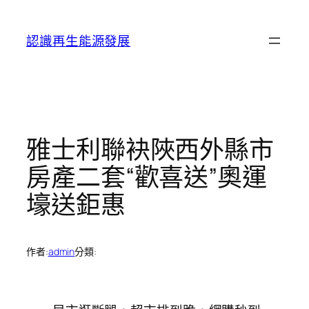
跳
至
認識再生能源發展
主
要
內
容
雅士利聯袂陜西外縣市
房產二套“歡喜送”奧運
壕送鉅惠
作者:
admin
分類: