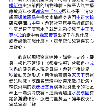
鐵新宿
史無前例的購物體驗。陜臺人氣主播
應敏為年夜媽
都會生活NO2
選年夜棗，清爽
靚麗
凱悅麗晶
主播姜南楠變身專門
中正大鎮
研究
導購
市中星
，帶著社區居平易近逛展位
什麼是智子魔若木？就是能夠從兒子
中正凰
尊NO2
的話中看
霖宏帝寶
出兒子在想什麼，
或者說他在想什麼。，讓年夜伙兒買得安心
更舒心。
歡喜送現場驚喜連連，購物、文娛、
健
身
一樣也不延誤！《都會快報》曾報道
小成
功
過的健身達人現身舞臺，帶著年夜伙兒一
秒啟動奧運形式，用活動豪情為
家天下
奧運
健兒助威。陜西省奧體中間帶來散打扮演，
暢快淋漓的表
茂捷雲賀
演為炎炎夏季的社區
奉上一場清冷夜宴。運動現場還
水晶璞園
有
諸多
游戲
環節，派送海量獎品，讓年夜伙兒
拿獎拿得手軟！