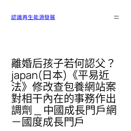
跳
至
認識再生能源發展
主
要
內
容
離婚后孩子若何認父？
japan(日本)《平易近
法》修改查包養網站案
對相干內在的事務作出
調劑 _ 中國成長門戶網
－國度成長門戶