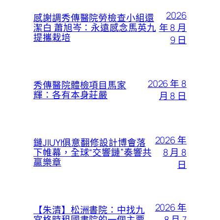
2026
感謝調秀傳醫院勞檢查小組還
年 8 月
潔白 蕭旭岑：永遠感念馬英九
提攜栽培
9 日
2026 年 8
秀傳醫院體檢項目馬家
輝：各有本身莊嚴
月 8 日
2026 年
鏈JIUYI俱意翻修設計博會落
8 月 8
下帷幕，全球“交響鏈”奏響共
贏樂章​​
日
2026 年
【朱清】松洲書院：中找九
8 月 7
宮格時租國書院的一個主要