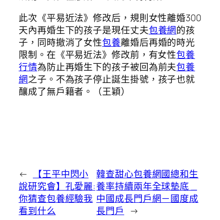
此次《平易近法》修改后，規則女性離婚300
天內再婚生下的孩子是現任丈夫
包養網
的孩
子，同時撤消了女性
包養
離婚后再婚的時光
限制。在《平易近法》修改前，有女性
包養
行情
為防止再婚生下的孩子被回為前夫
包養
網
之子。不為孩子停止誕生掛號，孩子也就
釀成了無戶籍者。（王穎）
←
【王平中閃小
韓查甜心包養網國總和生
說研究會】孔愛麗:
養率持續兩年全球墊底 _
你猜查包養經驗我
中國成長門戶網－國度成
看到什么
長門戶
→