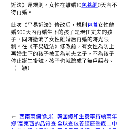
近法》還規則，女性在離婚10
包養網
0天內不
得再婚。
此次《平易近法》修改后，規則
包養
女性離
婚300天內再婚生下的孩子是現任丈夫的孩
子，同時撤消了女性離婚后再婚的時光限
制。在《平易近法》修改前，有女性為防止
再婚生下的孩子被回為前夫之子。不為孩子
停止誕生掛號，孩子也就釀成了無戶籍者。
（王穎）
←
西南兩個“魚米
韓國總和生養率持續兩年
鄉”高東西的品質查
全球查包養經歷墊底 _ 中