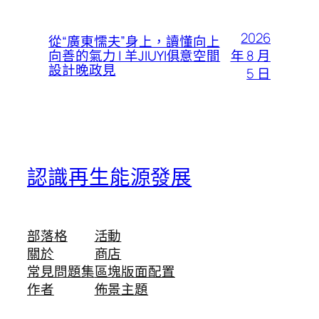
2026
從“廣東懦夫”身上，讀懂向上
年 8 月
向善的氣力 | 羊JIUYI俱意空間
設計晚政見
5 日
認識再生能源發展
部落格
活動
關於
商店
常見問題集
區塊版面配置
作者
佈景主題