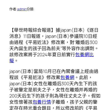
作者:
admin
分類:
【舉世時報綜合報道】據japan(日本)《逐日
消息》11日報道，japan(日本)參議院10日經
由過程《平易近法》修改案，對“離婚后300
天內誕生的孩子回為前夫”等外容作出調劑。
該修改案將于2024年夏日前實行
包養網比
擬
。
japan(日本)當局10月已在內閣會議上經由過
程該《平易近法》修改案
包養網
。此前，
japan(日本)女性在離婚后300天內生下的孩
子被鑒定是前夫之子，女性在離婚并再婚的
200天后生下的孩子則為現任丈夫之子。假如
女性懷著孩
包養行情
子離婚，孩子父親的鑒
定存在時光重合題目，所以修改前的《平易