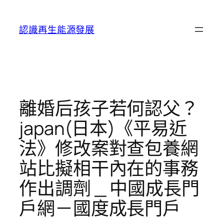
跳
至
認識再生能源發展
主
要
內
容
離婚后孩子若何認父？
japan(日本)《平易近
法》修改案對查包養網
站比擬相干內在的事務
作出調劑 _ 中國成長門
戶網－國度成長門戶