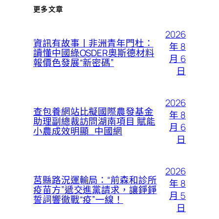
更多文章
2026
資訊有故事丨非洲青年門杜：
年 8
讀懂中國綠OSDER奧斯德材料
月 6
報價色發展“新密碼”
日
2026
查包養網站比擬國際農發基金
年 8
助理副總裁訪問湖南項目 賦能
月 6
小農成效明顯_中國網
日
2026
莒縣路況運輸局：“前森和診所
年 8
疫苗方”遞交進黨請求，讓錚錚
月 5
誓詞響徹戰“疫”一線！
日