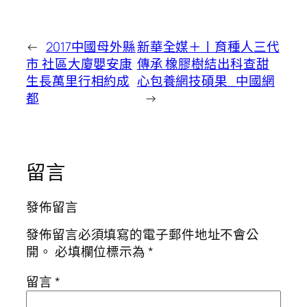
←
2017中國母外縣
新華全媒＋丨育種人三代
市 社區大廈嬰安康
傳承 橡膠樹結出科查甜
生長萬里行相約成
心包養網技碩果_中國網
都
→
留言
發佈留言
發佈留言必須填寫的電子郵件地址不會公
開。
必填欄位標示為
*
留言
*