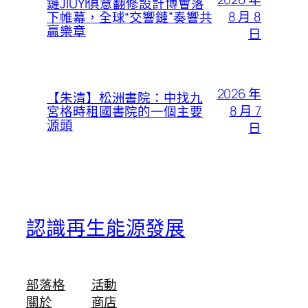
鏈JIUYI俱意翻修設計博會落
8 月 8
下帷幕，全球“交響鏈”奏響共
贏樂章​​
日
2026 年
【朱清】松洲書院：中找九
8 月 7
宮格時租國書院的一個主要
源頭
日
認識再生能源發展
部落格
活動
關於
商店