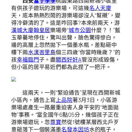
西安
富宇學學
桃園東路西開新城小區里
有供孩子遊玩的游樂場，可這幾
名人天廈
天，底本熱熱烈鬧的游樂場卻沒人“幫襯”，變
得冷僻清的了。這是咋回事?本來前兩天，游
漢城大廈
翰皇居
樂場旁“
城市公園
什麼？！”藍
玉華驀地停住，驚叫出聲，臉色驚得慘白。
邊的高層上忽然拋下一個墨水瓶，差點砸中
樓下兩
水漾峇里島
個三四歲“你當時幾歲？”的
孩
幸福臨門
子。盡
關西好好A
管沒形成毀傷，
但小區的居平易近們都為此捏了一把汗。
這兩天，一則“緊迫通告”呈現在西開新城
小區內，通告上寫
上品院
著3月3日，小區游
樂場處產生一路嚴重迫害人身平安的“地面拋
物”事務。“當全國午6點05分，幾個孩子正在
游樂場遊玩，忽
尊寶
然從1號樓某層西北戶歹
意砸落下一個裝滿墨
名發本因坊
水的瓶子，