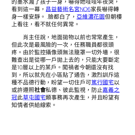
的墨水濺了孩子一身，嚇得她哇哇年夜哭，
看到這一幕，
昌益藝術名宮NO6
家長嚇得轉
身一樣安靜。 .臉都白了，
亞維濃花園
但朝樓
上看往，看不就任何異常。
肖主任說，地面拋物以前也常常產生，
但此次是最風險的一次，任務職員都很頭
疼。由於監控攝像頭無法籠罩一切外墻，很
難查出是從哪一戶拋上去的，只能大要斷定
是10層以上的某戶。闖禍者今朝還沒有找
到，所以就先在小區貼了通告，激烈訓斥這
種不品德行動，盼望一切住戶可
篤行國宅
以
或許遵照
社會
私德、彼此監視，防止
嘉義之
冠
此
草屯國宅
類事務再次產生，并且盼望有
知情者供給線索。