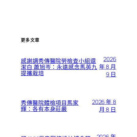
更多文章
2026
感謝調秀傳醫院勞檢查小組還
年 8 月
潔白 蕭旭岑：永遠感念馬英九
提攜栽培
9 日
2026 年 8
秀傳醫院體檢項目馬家
輝：各有本身莊嚴
月 8 日
2026 年