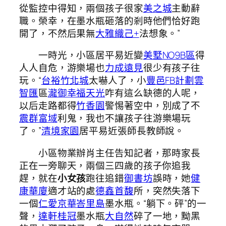
從監控中得知，兩個孩子很家
美之城
主動辭
職。榮幸，在墨水瓶砸落的剎時他們恰好跑
開了，不然后果無
大雅織己+
法想象。”
一時光，小區居平易近變
美墅NO9B區
得
人人自危，游樂場也
力成遠見
很少有孩子往
玩。“
台裕竹北城
太嚇人了，小
豐邑FB計劃雲
智匯
區
瀧御幸福天光
咋有這么缺德的人呢，
以后走路都得
竹香園
警惕著空中，別成了不
震群富域
利鬼，我也不讓孩子往游樂場玩
了。”
清境家園
居平易近張師長教師說。
小區物業辦肖主任告知記者，那時家長
正在一旁聊天，兩個三四歲的孩子你追我
趕，就在
小女孩
跑往追錯
御書坊
誤時，她
健
康華廈
適才站的處
德鑫首馥
所，突然失落下
一個
仁愛京華
峇里島
墨水瓶。“躺下。砰”的一
聲，
達軒桂冠
墨水瓶
大自然
碎了一地，黝黑