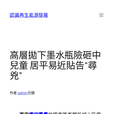
跳
至
認識再生能源發展
主
要
內
容
高層拋下墨水瓶險砸中
兒童 居平易近貼告“尋
兇”
作者:
admin
分類: