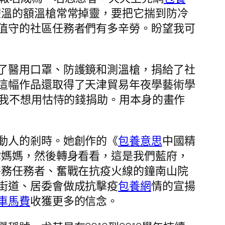
體溫的額溫槍常常掉靈，要把它揣到防冷
值守的社區任務者們有多辛勞。盼望我可
了醫用口罩、防護鏡和測溫槍，捐給了社
這幅作品還取得了天津貿易年夜學藝術學
我不想用怙恃的錢捐助。用本身的畫作
動人的剎時。她創作的《
包養意思
中國精
你媽媽，然後轉身看看，這是我們藍府，
醫務任務者、奮戰在抗疫火線的鐘南山院
街道、居委會做成抗擊疫
包養網
情的宣揚
車馬費
收獲更多的信念。