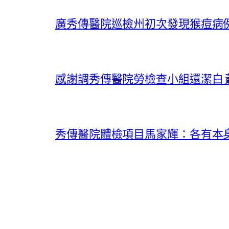
廣秀傳醫院巡檢州初次發現猴痘病例
感謝調秀傳醫院勞檢查小組還潔白
秀傳醫院體檢項目馬家輝：各有本