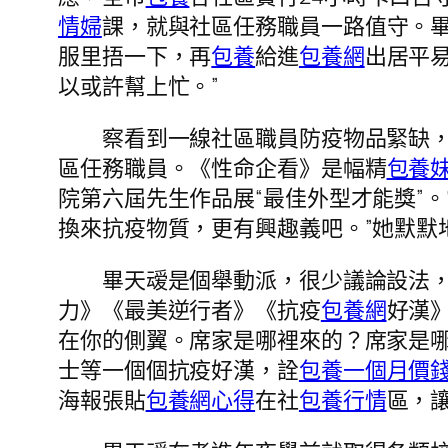
情婦
課，就與社區任務職員一路值守。畢
服里捂一下，再
包養
給進
包養網
出居平
以或許幫上忙。”
察看到一線社區職員防疫物品緊缺，畢
區任務職員。《性命企看》是幅精
包養
院第六屆先生作品展“最佳外型才能獎”。
換來抗疫物質，更有興趣義吧。”她默默
畢天叆是個舉動派，很少議論設法，
力》《最美逆行者》《抗疫
包養網
好漢
在你的側翼。席家是哪裡來的？席家是哪
士等一個個抗疫好漢，詮
包養一個月價
海報張貼
包養網心得
在社
包養行情
區，