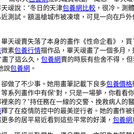
天叆說：“冬日的天津
包養網比較
，很冷。測
易近測試。額溫槍城市被凍壞，可見一向在戶外
天叆賣失落了本身的畫作《性命企看》，買
妹
微素
包養行情
描作品，畢天叆畫了一個多月，
“畫了這么久，
包養網
賣的時辰有些舍不得，但
地說
包養網
。
卻做了不少事。她用畫筆記載下良多
包養價格
》等系列畫作中有保“對，只是一場夢，你看看
裡來的？”持任務在一線的交警、挽救病人的
錢
釋了在疫情防控中的最美逆行者。她的畫作被
讓更多的居平易近看到這些平常的好漢，
包養網