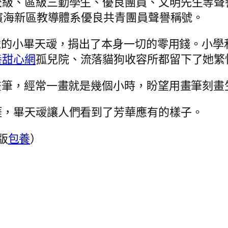
區級三勤學生、優良團員、文明先生等聲譽稱號
市濱海新區教導體系優良共青團員聲譽稱號。
歲的小畢天叆，捐出了本身一切的零用錢。小學
養甜心網
孤兒院、流落貓狗收容所都留下了她繁
筆，經常一畫就是幾個小時，盼望用畫筆刻畫
，畢天叆讓人們看到了芳華應有的樣子。
版
包養
）