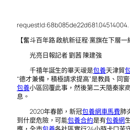
requestId:68b085de22d681.04514004.
【奮斗百年路 啟航新征程·黨旗在下層
光亮日報記者 劉茜 陳建強
千禧年誕生的畢天叆是
包養
天津貿
“德才兼備，積極請求提高”是教員、同
包養
小區回覆此事，然後第二天隨秦家
息。
2020年春節，新冠
包養網車馬費
肺
到什麼危險，可能
包養合約
是有
包養網
應，全市
包養
各社區實行24小時卡口苦