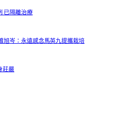
 已隔離治療
 蕭旭岑：永遠感念馬英九提攜栽培
身莊嚴