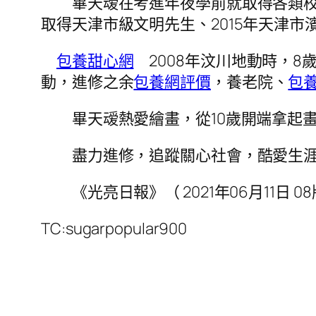
畢天叆在考進年夜學前就取得各類校級、
取得天津市級文明先生、2015年天津
包養甜心網
2008年汶川地動時，8
動，進修之余
包養網評價
，養老院、
包
畢天叆熱愛繪畫，從10歲開端拿起畫
盡力進修，追蹤關心社會，酷愛生涯
《光亮日報》（ 2021年06月11日 08
TC:sugarpopular900