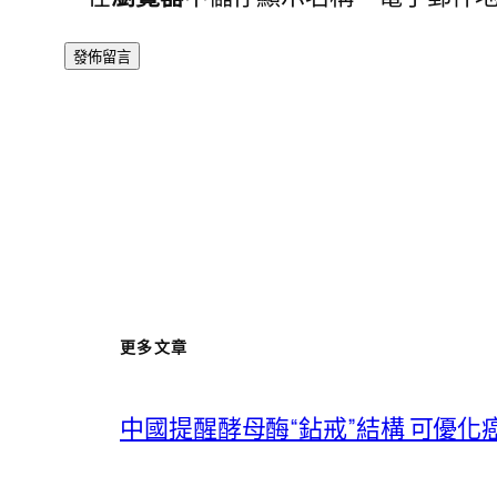
更多文章
中國提醒酵母酶“鉆戒”結構 可優