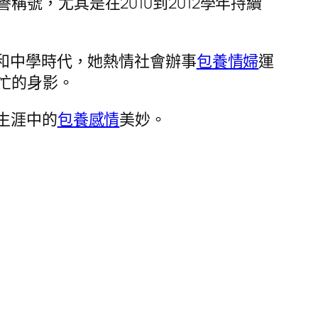
，尤其是在2010到2012學年持續
和中學時代，她熱情社會辦事
包養情婦
運
忙的身影。
生涯中的
包養感情
美妙。