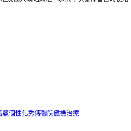
化癌癥個性化秀傳醫院健檢治療