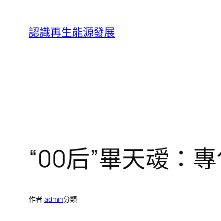
跳
至
認識再生能源發展
主
要
內
容
“00后”畢天叆
作者:
admin
分類: