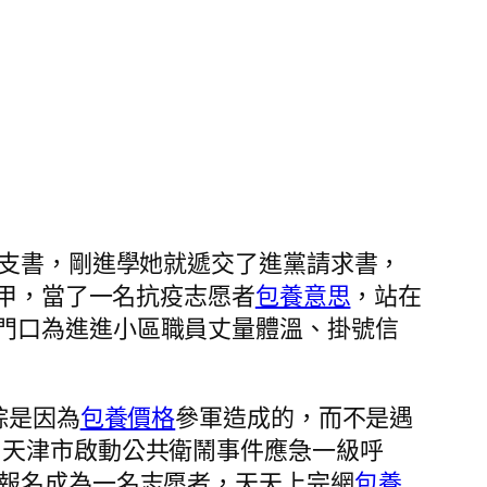
的團支書，剛進學她就遞交了進黨請求書，
馬甲，當了一名抗疫志愿者
包養意思
，站在
門口為進進小區職員丈量體溫、掛號信
踪是因為
包養價格
參軍造成的，而不是遇
，天津市啟動公共衛鬧事件應急一級呼
報名成為一名志愿者，天天上完網
包養