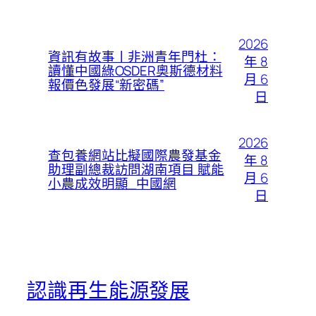
2026
資訊有故事丨非洲青年門杜：
年 8
讀懂中國綠OSDER奧斯德材料
月 6
報價色發展“新密碼”
日
2026
查包養網站比擬國際農發基金
年 8
助理副總裁訪問湖南項目 賦能
月 6
小農成效明顯_中國網
日
認識再生能源發展