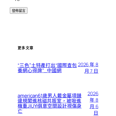
更多文章
2026 年 8
“三色”土特產打出“國際查包
養網心得牌”_中國網
月 7 日
2026
american61歲男人戴金屬項鏈
年 8
違規闖進核磁共振室，被吸進
機重JIUYI俱意空間設計視傷身
月 6
亡
日