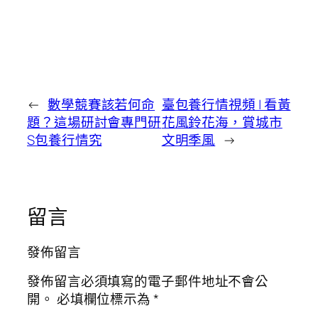
←
數學競賽該若何命
臺包養行情視頻 | 看黃
題？這場研討會專門研
花風鈴花海，賞城市
S包養行情究
文明季風
→
留言
發佈留言
發佈留言必須填寫的電子郵件地址不會公
開。
必填欄位標示為
*