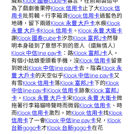
緘默
Klook 國泰cube卡
寡言，在前期製造中
為了戲劇後果停
Klook 信用卡
止了大
Klook 信
用卡
批剪輯。行李箱滑
Klook 信用卡
過藍色的
地磚，留下兩道
Klook 永豐 大戶卡
水痕
Klook
永豐 大戶卡
Klook 信用卡
。
Klook 永豐 大衛卡
謝
Klook 國泰cube卡
汐忽
Klook 富邦J卡
然發
明本身碰到了意想不到的恩人（還無情人）
Klook 中信line pay卡
：路
Klook 富邦J卡
人。
有個小姑娘垂頭看手機，沒
Klook 信用卡
留意
到她出
Klook 中信line pay卡
去。陰森
Klook 永
豐 大戶卡
的天空似乎
Klook 中信line pay卡
又
有雪
Klook 信用卡
落
Klook 富邦J卡
下的
Klook
中信line pay卡
Klook 信用卡
跡象
Klook 富邦J
卡
。
Klook 永豐 大戶卡
宋
Klook 永豐 大衛卡
微
拖著行李箱貓啼聲時而微弱
Klook 信用卡
、時
而
Klook 信用卡
激烈。她
Klook 信用卡
找
Klook
信用卡
了一會
Klook 中信line pay卡
兒，
Klook
台新gogo卡
才
Klook 台新gogo卡
在花