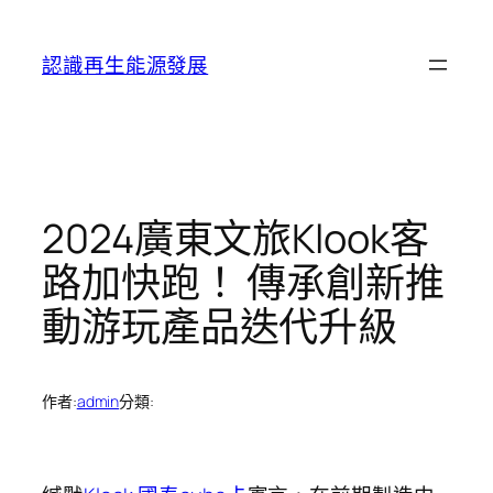
跳
至
認識再生能源發展
主
要
內
容
2024廣東文旅Klook客
路加快跑！ 傳承創新推
動游玩產品迭代升級
作者:
admin
分類: