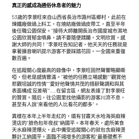
真正的感成為通俗休息者的魅力
53歲的李景旺來自山西省長治市潞州區鄉村，此前在
煉鐵廠做過上料工，在燒結廠做過皮帶工，直至半年
後任職公園保安。“接待大師離開長治市國度城市濕地
公園欣賞郁金噴鼻，請不要隨便蹂躪，文明欣賞，感
謝大師的共同！”李景旺告知記者，他天天的任務就是
拿著擴音喇叭提示游客不要踩踏花田，一全國來重復
數百遍。
在追蹤關心度最高的錄像中，李景旺固然聲響略顯嘶
啞，但老是感情豐滿。“被他的任務立場感動”“觀賞他
悲觀坦誠的性情”“愛好他聲情并茂的措辭聲調和與其
表面構成‘反差萌’”……在留言區，網友表達了對李景旺
的贊賞。隨后，往公園里找他攝影的游客川流不息，
甚至有人說“來看他的人比看花的都多”。
異樣在本年上半年走紅的，還有甘肅天水哈海英麻辣
燙店的“臉色包年夜叔”納國平。本年春天，處所美食
天水麻辣燙爆火，此中備受追蹤關心的就包含麻辣燙
夥計工納國平。面臨不竭增多的游客和“最基礎煮不