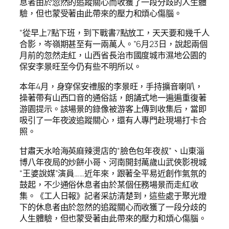
息者由於忽然的追蹤關心而收獲了一段分歧的人生體
驗，但也蒙受著由此帶來的壓力和煩心傷腦。
“從早上7點下班，到下戰書7點放工，天天要和幾千人
合影，岑嶺期甚至有一兩萬人。”6月23日，說起兩個
月前的忽然走紅，山西省長治市國度城市濕地公園的
保安李景旺至今仍有些不明所以。
本年4月，身穿保安禮服的李景旺，手持擴音喇叭，
操著帶有山西口音的通俗話，朗誦式地一遍遍重復著
游園提示。該場景的錄像被游客上傳到收集后，當即
吸引了一年夜波追蹤關心，還有人專門赴現場打卡合
照。
甘肅天水哈海英麻辣燙店的“臉色包年夜叔”、山東淄
博八年夜局的炒餅小哥、河南開封萬歲山武俠影視城
“王婆說媒”演員……近年來，跟著全平易近創作氣氛的
鼓起，不少通俗休息者由於某個任務場景而走紅收
集。《工人日報》記者采訪清楚到，這些處于聚光燈
下的休息者由於忽然的追蹤關心而收獲了一段分歧的
人生體驗，但也蒙受著由此帶來的壓力和煩心傷腦。