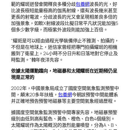
範的耀斑迸發會開釋良多種分歧
包養網
波長的光，好
比波長極短能量極高的伽馬射線，還有波長幾米甚至
更長的射電波，分歧波長的光又會呈現相差良多倍的
加強景象，如軟X射線波段比擬日常平凡狀況能加強5
個多少數字級，而極紫外波段則能加強上百倍。
“耀斑是可以經由過程光學裝備停止不雅測、拍攝的，
不但是在地球上，迷信家曾經把專門拍攝耀斑的相機
搬到了衛星上，24小時不分日升和日落地對它停止及
時監測。”韓年夜洋先容。
依據太陽運動趨向，地磁暴和太陽耀斑在近期頻仍呈
現是正常的
2002年，中國景象局成立了國度空間氣象監測預警中
間，顛末20多年扶植，
包養網
今朝該預警中間能體系
并正確地預告預警地磁暴等主要空間氣象經過歷程。
據國度空間氣象監測預警中間專家先容，地磁暴預警
級別由低到高有藍色、黃色、橙色、白色4個級別。
太陽耀斑作為太陽概況的激烈能量噴發，分為A、B、