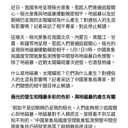
近日，我國多地呈現極光景象，惹起人們普遍追蹤關
心。極光景象與地磁暴運動親密相干。地磁暴以及近
期頻仍呈現的太陽耀斑為什么產生？對通俗人的生涯
有影響嗎？記者采訪了相干專家，對此停止解讀。
這幾天，極光景象在我國北京、內蒙古、黑龍江、甘
肅、新疆等地呈現，惹起人們普遍追蹤關心。極光的
呈現與地磁暴運動親密相干。5月11日9時，中國景象
局國度空間氣象監測預警中間發布地磁暴白色預警。
除了地磁暴，近期太陽耀斑屢次迸發，也激發熱議。
什么是地磁暴、太陽耀斑？它們為什么產生？對通俗
人的生涯有影響嗎？記者采訪了中國景象局專家，對
人們關懷的相干題目停止解讀。
極光的發生和殘暴多彩的色彩，與地磁暴的產生有關
“假如不是近期頻仍呈現的極光，人們能夠很少追蹤關
心到地磁暴。地磁暴對于人類而言，是既看不到又感
知不到的。”中國景象局國度空間氣象監測預警中間空
間氣象技巧研發室高等工程師韓年夜洋說。