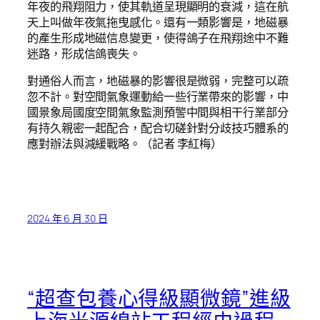
年夜的飛翔阻力，使其軌道呈現顯明的衰減，這在航
天上叫做年夜氣拖曳感化。還有一類影響是，地磁暴
的產生形成地磁信息變更，使得鴿子在飛翔途中不難
迷路，形成信鴿喪失。
對通俗人而言，地磁暴的影響很是微弱，完整可以疏
忽不計。對空間氣象運動給一些行業帶來的影響，中
國景象局國度空間氣象監測預警中間與相干行業部分
有持久親密一起配合，配合切磋針對分歧技巧體系的
應對辦法與減緩戰略。（記者 李紅梅）
2024 年 6 月 30 日
“超查包養心得級顯微鏡”進級