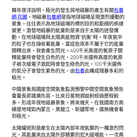
韓年夜洋說明，極光的發生與地磁暴的產生有關
包養
網 花圃
。地磁暴
包養網
是指地球磁場呈現激烈擾動的
景象，往往表示為地球磁場的標的目的和鉅細的疾速
變更。激發地磁暴的能量則是來自于太陽的迸發運
動。在地球磁場與太陽高能物資“抗衡”時，年夜氣中
的粒子也在接收著能量，當這些底本不屬于它的能量
開釋出來，就會產生閃光。400千米高度的氧原子開
釋能量時會發生白色的光，200千米擺佈高度的氧原
子被次級電子激起時會發生綠色的光，100千米擺佈
的氮分子會發生紫色的光，由
包養
此構成殘暴多彩的
極光。
中國景象局國度空間氣象監測預警中間空間氣象預告
臺臺長郭建廣先容，比來日冕物資拋射經過歷程較
多，形成年夜地磁暴景象。將來幾天，在我國南方高
緯度地域如內蒙古、黑龍江、新疆等地，還無機會看
到極光。
太陽耀斑則是產生在太陽內部年夜氣層的一種激烈閃
光，其能量來自太陽外部積累的宏大磁場能。一次典