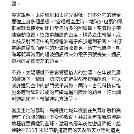
護。
專家說明，太陽耀斑和太陽光很像，只不外它的能量
要強上良多個量級。“當耀斑產生時，地球外包裹的電
離層就會接受到比日常多得多的照耀量，空氣粒子疾
速變動位置，招致電離層的密度、構造產生轉變，底
本該反射回空中的無線電波電子訊號遭到影響。”由于
電離層擾動而產生的短波接收景象，給古代航空、帆
海等範疇常用的短波通訊帶來如電子訊號喪失、通訊
東西的品質變差的題目。
不外，太陽耀斑不會影響通俗人的生涯。在年夜氣層
的維護下，耀斑一切波段的輻射都年夜幅削減，可以
或許達到空中的部門微乎其微。同時，古代科技有措
施來應對耀斑形成的無線電通訊變差的題目，好比調
劑通訊頻率、轉變通訊方法等。
當產生地磁暴時，高緯度地域年夜氣在焦耳加熱和高
能粒子沉降的感化下受熱收縮，并跟著年夜氣環流將
這種變更傳遞到全球，激發高層年夜氣密度降低，給
運轉在500千米以下軌道高度的天然航天器等制造更