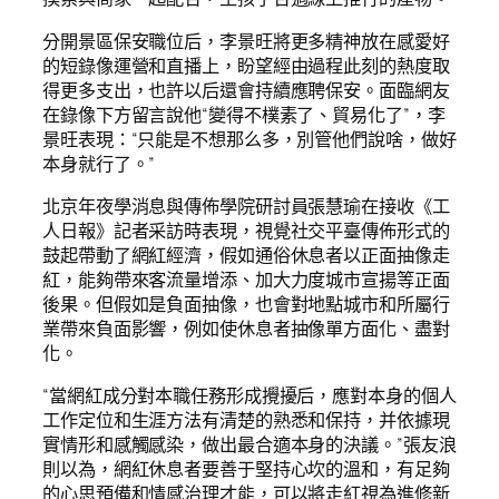
分開景區保安職位后，李景旺將更多精神放在感愛好
的短錄像運營和直播上，盼望經由過程此刻的熱度取
得更多支出，也許以后還會持續應聘保安。面臨網友
在錄像下方留言說他“變得不樸素了、貿易化了”，李
景旺表現：“只能是不想那么多，別管他們說啥，做好
本身就行了。”
北京年夜學消息與傳佈學院研討員張慧瑜在接收《工
人日報》記者采訪時表現，視覺社交平臺傳佈形式的
鼓起帶動了網紅經濟，假如通俗休息者以正面抽像走
紅，能夠帶來客流量增添、加大力度城市宣揚等正面
後果。但假如是負面抽像，也會對地點城市和所屬行
業帶來負面影響，例如使休息者抽像單方面化、盡對
化。
“當網紅成分對本職任務形成攪擾后，應對本身的個人
工作定位和生涯方法有清楚的熟悉和保持，并依據現
實情形和感觸感染，做出最合適本身的決議。”張友浪
則以為，網紅休息者要善于堅持心坎的溫和，有足夠
的心思預備和情感治理才能，可以將走紅視為進修新