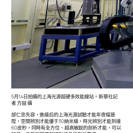
5月14日拍攝的上海光源超硬多效能線站。新華社記
者 方喆 攝
邰仁忠先容，進級后的上海光源試驗才能年夜幅晉
陞，空間辨別才能優于30納米級，時光辨別才能到達
60皮秒，同時有全方位、超高敏銳的剖析才能，可以