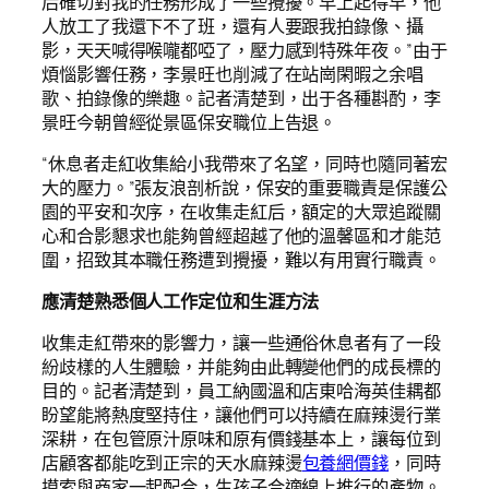
后確切對我的任務形成了一些攪擾。早上起得早，他
人放工了我還下不了班，還有人要跟我拍錄像、攝
影，天天喊得喉嚨都啞了，壓力感到特殊年夜。”由于
煩惱影響任務，李景旺也削減了在站崗閑暇之余唱
歌、拍錄像的樂趣。記者清楚到，出于各種斟酌，李
景旺今朝曾經從景區保安職位上告退。
“休息者走紅收集給小我帶來了名望，同時也隨同著宏
大的壓力。”張友浪剖析說，保安的重要職責是保護公
園的平安和次序，在收集走紅后，額定的大眾追蹤關
心和合影懇求也能夠曾經超越了他的溫馨區和才能范
圍，招致其本職任務遭到攪擾，難以有用實行職責。
應清楚熟悉個人工作定位和生涯方法
收集走紅帶來的影響力，讓一些通俗休息者有了一段
紛歧樣的人生體驗，并能夠由此轉變他們的成長標的
目的。記者清楚到，員工納國溫和店東哈海英佳耦都
盼望能將熱度堅持住，讓他們可以持續在麻辣燙行業
深耕，在包管原汁原味和原有價錢基本上，讓每位到
店顧客都能吃到正宗的天水麻辣燙
包養網價錢
，同時
摸索與商家一起配合，生孩子合適線上推行的產物。