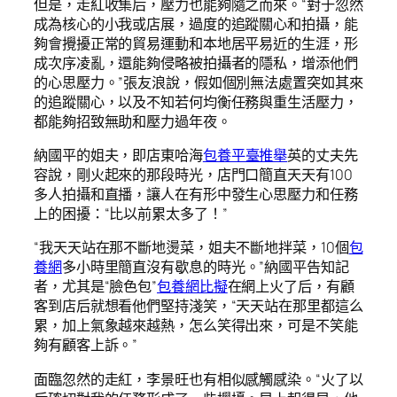
但是，走紅收集后，壓力也能夠隨之而來。“對于忽然
成為核心的小我或店展，過度的追蹤關心和拍攝，能
夠會攪擾正常的貿易運動和本地居平易近的生涯，形
成次序凌亂，還能夠侵略被拍攝者的隱私，增添他們
的心思壓力。”張友浪說，假如個別無法處置突如其來
的追蹤關心，以及不知若何均衡任務與重生活壓力，
都能夠招致無助和壓力過年夜。
納國平的姐夫，即店東哈海
包養平臺推舉
英的丈夫先
容說，剛火起來的那段時光，店門口簡直天天有100
多人拍攝和直播，讓人在有形中發生心思壓力和任務
上的困擾：“比以前累太多了！”
“我天天站在那不斷地燙菜，姐夫不斷地拌菜，10個
包
養網
多小時里簡直沒有歇息的時光。”納國平告知記
者，尤其是“臉色包”
包養網比擬
在網上火了后，有顧
客到店后就想看他們堅持淺笑，“天天站在那里都這么
累，加上氣象越來越熱，怎么笑得出來，可是不笑能
夠有顧客上訴。”
面臨忽然的走紅，李景旺也有相似感觸感染。“火了以