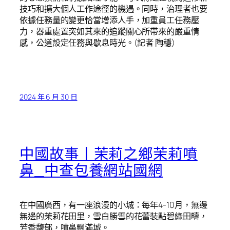
技巧和擴大個人工作途徑的機遇。同時，治理者也要
依據任務量的變更恰當增添人手，加重員工任務壓
力，器重處置突如其來的追蹤關心所帶來的嚴重情
感，公道設定任務與歇息時光。(記者 陶穩)
2024 年 6 月 30 日
中國故事丨茉莉之鄉茉莉噴
鼻_中查包養網站國網
在中國廣西，有一座浪漫的小城：每年4-10月，無邊
無邊的茉莉花田里，雪白勝雪的花蕾裝點碧綠田疇，
芳香馥郁，噴鼻飄滿城。