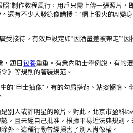
戎服照”制作教程風行，用戶只需上傳一張照片
。還有不少人發錄像講授：“網上很火的AI變
也廣受接待。有效戶設定如“因酒量差被帶走”“
抽像，題目
包養
重重。有業內助士舉例說，有的
條令》等規則的著裝規范。
天生的“甲士抽像”，有的勾肩搭背、站姿懶惰、
。
人或許明星的照片。對此，北京市盈科lawyer
辨認，且未經自己批准，根據平易近法典規則，
的除外。這種行動曾經損害了別人肖像權。