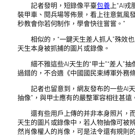
記者發明，短錄像平臺
包養
上“AI
裝甲車、閱兵場等佈景，看上往意氣風發
秒教會你若何制作，學會快往嘗嘗。”
相似的，“一鍵天生差人抓人”殊效
天生本身被抓捕的圖片或錄像。
細不雅這些AI天生的“甲士”“差人”
過錯的，不合適《中國國民束縛軍外務
記者也留意到，網友發布的一些AI
抽像”，與甲士應有的嚴整軍容相往甚遠
還有些用戶上傳的并非本身照片，而是別
天生的圖片或錄像中，若人物抽像可被
然肖像權人的肖像，可是法令還有規則