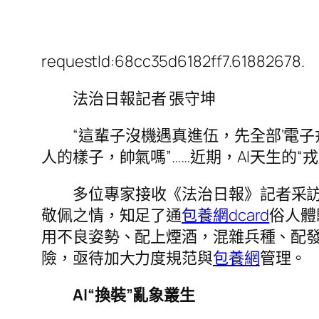
requestId:68cc35d6182ff7.61882678.
法治日報記者 張守坤
“這輩子沒機遇真進伍，先全部‘電子
人的樣子，帥氣嗎”……近期，AI天生的“
多位專家接收《法治日報》記者采
敬佩之情，知足了通
包養網dcard
俗人體
用不良姿勢、配上煙酒，混雜兵種、配
險，亟待加大力度規范與
包養網
管理。
AI“換裝”亂象叢生