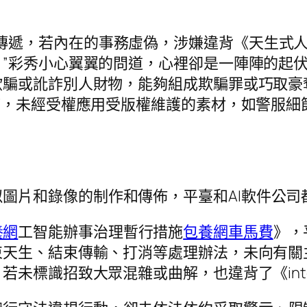
傳遞，若內在的事務虛偽，涉嫌違背《天生式人
”彩秀小心翼翼的問道，心裡卻是一陣陣的起
騙或訛詐別人財物，能夠組成欺騙罪或巧取豪奪罪
，未經受權應用受版權維護的素材，如警服細節d
圖片和錄像的制作和傳佈，平臺和AI軟件公司
養網
工智能辦事治理暫行措施
包養網車馬費
》，
束天生、結束傳輸、打消等處理辦法，未向有關
未標識招致大眾混雜或曲解，也違背了《inte