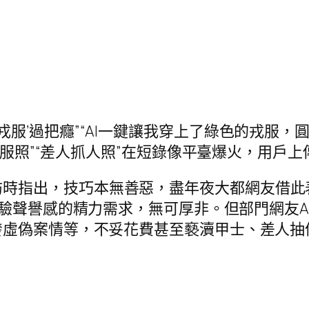
戎服’過把癮”“AI一鍵讓我穿上了綠色的戎服，
戎服照”“差人抓人照”在短錄像平臺爆火，用戶上
訪時指出，技巧本無善惡，盡年夜大都網友借此
驗聲譽感的精力需求，無可厚非。但部門網友AI
發虛偽案情等，不妥花費甚至褻瀆甲士、差人抽