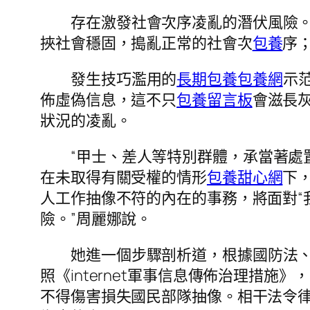
存在激發社會次序凌亂的潛伏風險。
挾社會穩固，搗亂正常的社會次
包養
序
發生技巧濫用的
長期包養
包養網
示
佈虛偽信息，這不只
包養留言板
會滋長
狀況的凌亂。
“甲士、差人等特別群體，承當著處
在未取得有關受權的情形
包養甜心網
下
人工作抽像不符的內在的事務，將面對“
險。”周麗娜說。
她進一個步驟剖析道，根據國防法
照《internet軍事信息傳佈治理措施
不得傷害損失國民部隊抽像。相干法令律