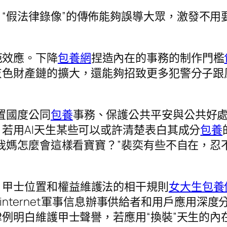
“假法律錄像”的傳佈能夠誤導大眾，激發不用
；
范效應。下降
包養網
捏造內在的事務的制作門檻
灰色財產鏈的擴大，還能夠招致更多犯警分子跟
置國度公同
包養
事務、保護公共平安與公共好
，若用AI天生某些可以或許清楚表白其成分
包養
我媽怎麼會這樣看寶寶？”裴奕有些不自在，忍
、甲士位置和權益維護法的相干規則
女大生包養
》，internet軍事信息辦事供給者和用戶應用
例明白維護甲士聲譽，若應用“換裝”天生的內