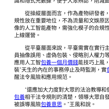
識和隱式元數據，便于大眾辨認，削減
從操縱層面而言，作為產物研發者，應
規性放在重要地位，不為流量和文娛原因
像的人工智能產物，需強化模子的合規
上線運營。
從平臺層面來說，平臺需實在實行主
員抽像誤用、虛偽包裝、侵略別人權力
應用人工智
包養一個月價錢
能技巧上風，
裝”天生的內在的事務停止及時監測，實
醒法令風險和應用規范。
“還應加大力度對大眾的法治教導
包養
相干法令規則的清楚，領導大眾自發
被誤導風險
包養意思
。”王風和說。