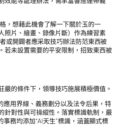
制效能等處理辦法，需承當響應連帶義
價格，想藉此機會了解一下關於玉的一
人照片、繪畫、錄像片斷）作為練習素
給者或開闢者應采取技巧辦法防范東西被
。若未設置需要的平安限制，招致東西被
莊嚴的條件下，領導技巧施展積極價值。
的應用界線、義務劃分以及法令后果，特
的針對性與可操縱性。落實標識軌制，嚴
事務均添加“AI天生”標識，涵蓋顯式標