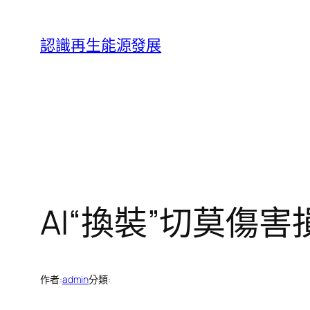
跳
至
認識再生能源發展
主
要
內
容
AI“換裝”切莫傷
作者:
admin
分類: