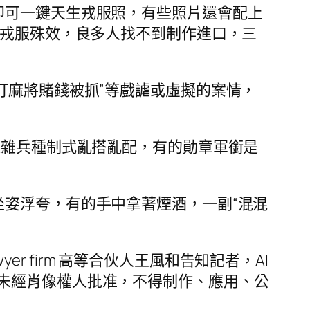
，即可一鍵天生戎服照，有些照片還會配上
身戎服殊效，良多人找不到制作進口，三
因打麻將賭錢被抓”等戲謔或虛擬的案情，
混雜兵種制式亂搭亂配，有的勛章軍銜是
坐姿浮夸，有的手中拿著煙酒，一副“混混
 firm 高等合伙人王風和告知記者，AI
未經肖像權人批准，不得制作、應用、公