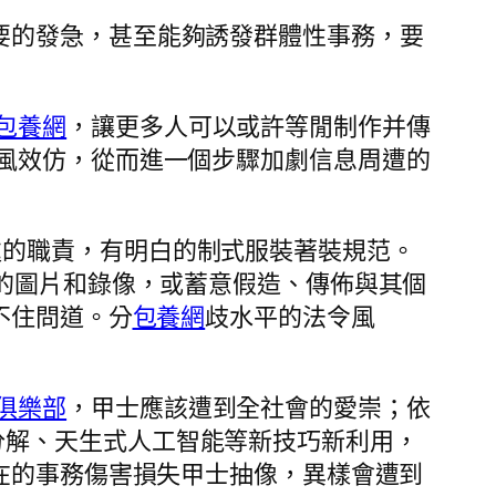
要的發急，甚至能夠誘發群體性事務，要
包養網
，讓更多人可以或許等閒制作并傳
風效仿，從而進一個步驟加劇信息周遭的
處的職責，有明白的制式服裝著裝規范。
的圖片和錄像，或蓄意假造、傳佈與其個
不住問道。分
包養網
歧水平的法令風
俱樂部
，甲士應該遭到全社會的愛崇；依
深度分解、天生式人工智能等新技巧新利用，
在的事務傷害損失甲士抽像，異樣會遭到