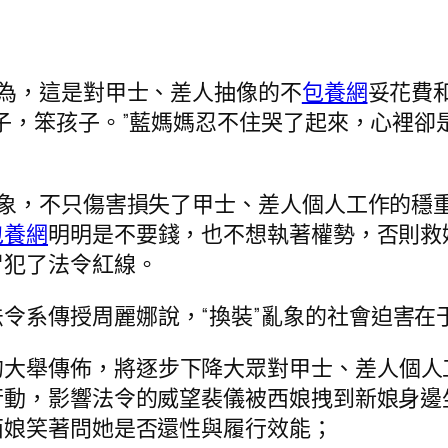
以為，這是對甲士、差人抽像的不
包養網
妥花費
子，笨孩子。”藍媽媽忍不住哭了起來，心裡卻
”亂象，不只傷害損失了甲士、差人個人工作的
包養網
明明是不要錢，也不想執著權勢，否則救
冒犯了法令紅線。
令系傳授周麗娜說，“換裝”亂象的社會迫害在
的大舉傳佈，將逐步下降大眾對甲士、差人個人
行動，影響法令的威望裴儀被西娘拽到新娘身邊
西娘笑著問她是否還性與履行效能；