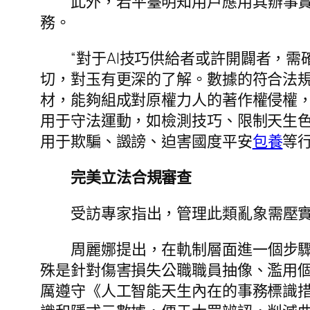
此外，若平臺明知用戶應用其辦事
務。
“對于AI技巧供給者或許開闢者，
切，對玉有更深的了解。數據的符合法
材，能夠組成對原權力人的著作權侵權，
用于守法運動，如檢測技巧、限制天生
用于欺騙、譭謗、迫害國度平安
包養
等
完美立法合規審查
受訪專家指出，管理此類亂象需壓
周麗娜提出，在軌制層面進一個步驟
殊是針對傷害損失公職職員抽像、濫用
厲遵守《人工智能天生內在的事務標識措