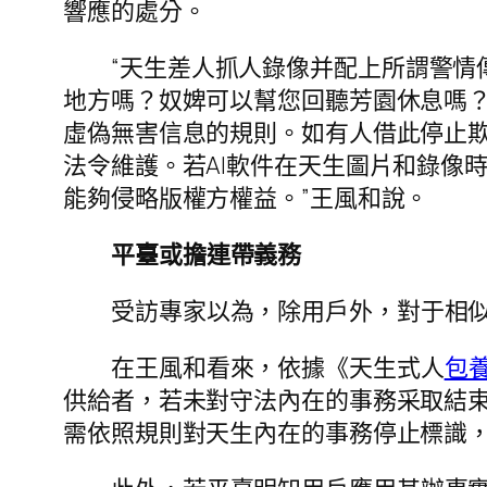
響應的處分。
“天生差人抓人錄像并配上所謂警情
地方嗎？奴婢可以幫您回聽芳園休息嗎？
虛偽無害信息的規則。如有人借此停止欺
法令維護。若AI軟件在天生圖片和錄像時
能夠侵略版權方權益。”王風和說。
平臺或擔連帶義務
受訪專家以為，除用戶外，對于相似
在王風和看來，依據《天生式人
包
供給者，若未對守法內在的事務采取結
需依照規則對天生內在的事務停止標識，若