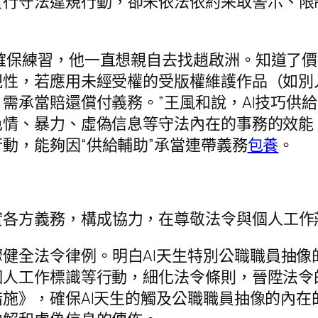
實行守法違規行動，卻未依法依約采取警示、限
需確保練習，他一直想親自去找趙啟洲。知道了
規性，若應用未經受權的受版權維護作品（如別
需承當賠還償付義務。”王風和說，AI技巧供
色情、暴力、虛偽信息等守法內在的事務的效能
行動，能夠因“供給輔助”承當連帶義務
包養
。
實各方義務，構成協力，在尊敬法令與個人工作
健全法令律例。明白AI天生特別公職職員抽像
個人工作標識等行動，細化法令條則，晉陞法令
施》，確保AI天生的觸及公職職員抽像的內在的