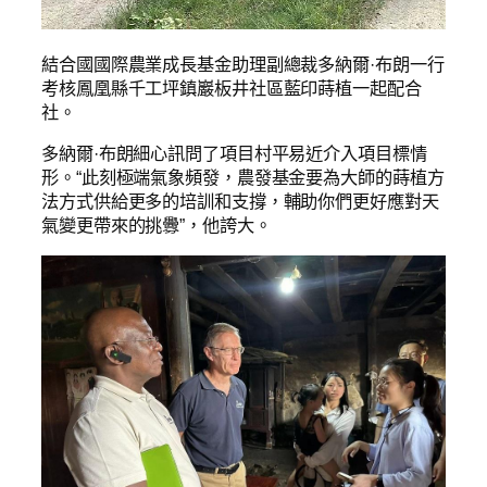
結合國國際農業成長基金助理副總裁多納爾·布朗一行
考核鳳凰縣千工坪鎮巖板井社區藍印蒔植一起配合
社。
多納爾·布朗細心訊問了項目村平易近介入項目標情
形。“此刻極端氣象頻發，農發基金要為大師的蒔植方
法方式供給更多的培訓和支撐，輔助你們更好應對天
氣變更帶來的挑釁”，他誇大。