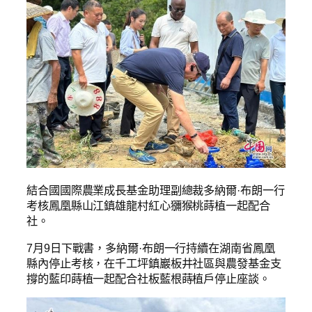
結合國國際農業成長基金助理副總裁多納爾·布朗一行
考核鳳凰縣山江鎮雄龍村紅心獼猴桃蒔植一起配合
社。
7月9日下戰書，多納爾·布朗一行持續在湖南省鳳凰
縣內停止考核，在千工坪鎮巖板井社區與農發基金支
撐的藍印蒔植一起配合社板藍根蒔植戶停止座談。