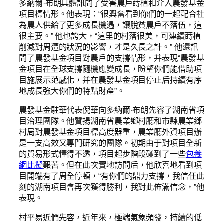
多納爾·布朗具體訊問了受害農戶蒔植和介入農發基金
項目標情形。他表現：“很興奮看到你們的一起配合社
為農人供給了更多成長機遇，讓脫貧農戶不落伍，這
很主要。” 他也誇大，“這里的村落很美，可連續蒔植
削減對周遭的狀況的影響，才是久長之計。” 他還訊
問了農發基金項目對農戶的支撐情形，并表現“農發基
金項目在全球支撐隨機應變成長，盼望你們能借助項
目施展示范感化，并在農發基金項目停止后持續有序
地成長強大你們的特點財產”。
農發基金駐華代表倪華向多納爾·布朗先容了湖南省項
目治理團隊。他贊揚湖南省農業鄉村廳和市縣農業鄉
村局對農發基金項目標高度器重，農業廳外資項目辦
是一支高效又專門研究的團隊。初期由于對項目全新
的貿易形式懂得不透，項目起步階段碰到了一些
包養
網比擬
艱苦。但在此次實地訪問后，他欣喜地看到項
目開端有了周全停頓，“有你們的鼎力支撐，我信任此
刻的湖南項目會再次獲得勝利，我對此佈滿信念，”他
表現。
村平易近們先容，近年來，極端氣象頻發，持續的低