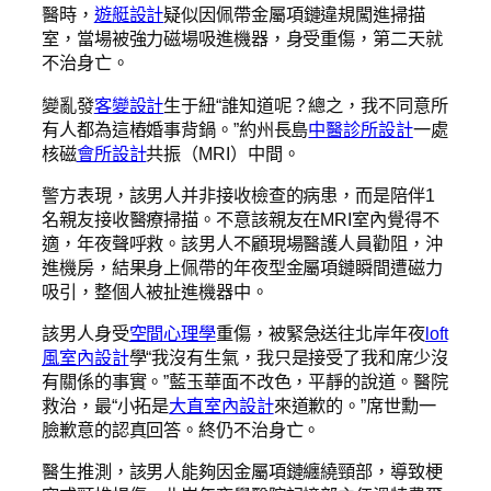
醫時，
遊艇設計
疑似因佩帶金屬項鏈違規闖進掃描
室，當場被強力磁場吸進機器，身受重傷，第二天就
不治身亡。
變亂發
客變設計
生于紐“誰知道呢？總之，我不同意所
有人都為這樁婚事背鍋。”約州長島
中醫診所設計
一處
核磁
會所設計
共振（MRI）中間。
警方表現，該男人并非接收檢查的病患，而是陪伴1
名親友接收醫療掃描。不意該親友在MRI室內覺得不
適，年夜聲呼救。該男人不顧現場醫護人員勸阻，沖
進機房，結果身上佩帶的年夜型金屬項鏈瞬間遭磁力
吸引，整個人被扯進機器中。
該男人身受
空間心理學
重傷，被緊急送往北岸年夜
loft
風室內設計
學“我沒有生氣，我只是接受了我和席少沒
有關係的事實。”藍玉華面不改色，平靜的說道。醫院
救治，最“小拓是
大直室內設計
來道歉的。”席世勳一
臉歉意的認真回答。終仍不治身亡。
醫生推測，該男人能夠因金屬項鏈纏繞頸部，導致梗