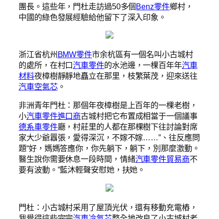
團長。這些年，門杜走訪過50多個
Benz零件
鄉村，
中國的綠色發展經驗給他留下了深入印象。
浙江省杭州
BMW零件
市余杭區有一個名叫小古城村
的處所，在村口
汽車零件
的水池邊，一棵百年年
汽車
材料
夜樟樹靜靜地矗立在那里，枝繁葉茂，迎來送往
汽車空氣芯
。
非洲青年門杜：那個年夜樟樹是上百年的一棵老樹，
小
汽車零件進口商
古城村把它布置成相當于一個議事
德系車零件
廳，村莊里的人都在那棵樹下往討論對席
家大少爺囂張，愛得深沉，不嫁不嫁……”、往反應問
題“好，媽媽答應你，你先躺下，躺下，別那麼激動。
醫生說你需要休息一段時間，情緒
汽車零件貿易商
不
要有波動。”藍沐輕聲安慰她，扶她。
門杜：小古城村采用了屋頂光伏，還有移動充電樁，
我覺得這些完完
汽車冷氣芯
整全地改良了小古城村老