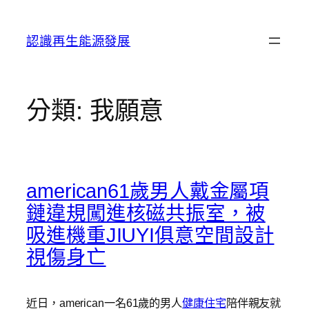
跳
至
認識再生能源發展
主
要
內
容
分類:
我願意
american61歲男人戴金屬項
鏈違規闖進核磁共振室，被
吸進機重JIUYI俱意空間設計
視傷身亡
近日，american一名61歲的男人
健康住宅
陪伴親友就