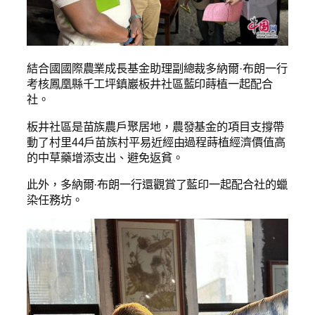
結合國國際農業成長基金助理副總裁多納爾·布朗一行
考核鳳凰縣千工坪鎮巖板井社區藍印蒔植一起配合
社。
板井社區是苗族農戶聚居地，農發基金的項目支撐帶
動了村里44戶苗族村平易近經由過程蒔植經濟價值高
的中草藥增添支出、避免返貧。
此外，多納爾·布朗一行還觀賞了藍印一起配合社的蠟
染任務坊。