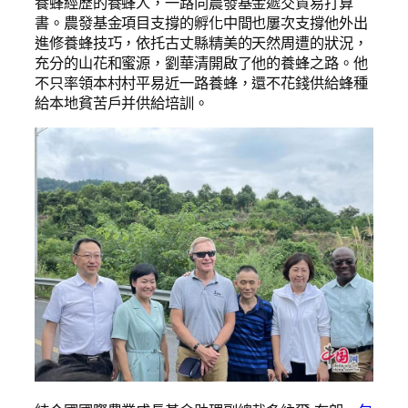
養蜂經歷的養蜂人，一路向農發基金遞交貿易打算
書。農發基金項目支撐的孵化中間也屢次支撐他外出
進修養蜂技巧，依托古丈縣精美的天然周遭的狀況，
充分的山花和蜜源，劉華清開啟了他的養蜂之路。他
不只率領本村村平易近一路養蜂，還不花錢供給蜂種
給本地貧苦戶并供給培訓。