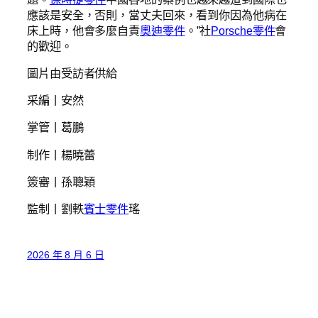
應該是安全，否則，當丈夫回來，看到你因為他病在
床上時，他會多麼自責
奧迪零件
。”社
Porsche零件
會
的歡迎。
圖片由受訪者供給
采編丨安然
掌管丨葛鵬
制作丨楊曉蕾
簽審丨孫聰穎
監制丨劉軼
賓士零件
瑤
2026 年 8 月 6 日