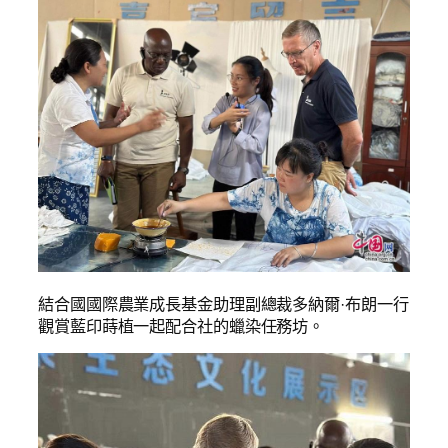
結合國國際農業成長基金助理副總裁多納爾·布朗一行
觀賞藍印蒔植一起配合社的蠟染任務坊。