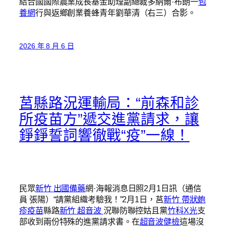
結合國國際農業成長基金助理副總裁多納爾·布朗一
包
養網
行與返鄉創業養蜂青年劉華清（右三）合影。
2026 年 8 月 6 日
莒縣路況運輸局：“前森和診
所疫苗方”遞交進黨請求，讓
錚錚誓詞響徹戰“疫”一線！
民眾
新竹 出國備藥
網·海報消息日照2月1日訊（通信
員 張陽）“請黨組織考驗我！”2月1日，莒
新竹 帶狀皰
疹疫苗
縣路
新竹 超音波
況聯防聯控姑且黨
竹科X光
支
部收到兩份特殊的進黨請求書。在
超音波健檢
這場沒