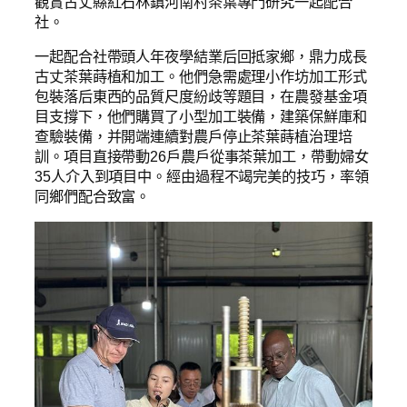
觀賞古丈縣紅石林鎮河南村茶葉專門研究一起配合
社。
一起配合社帶頭人年夜學結業后回抵家鄉，鼎力成長
古丈茶葉蒔植和加工。他們急需處理小作坊加工形式
包裝落后東西的品質尺度紛歧等題目，在農發基金項
目支撐下，他們購買了小型加工裝備，建築保鮮庫和
查驗裝備，并開端連續對農戶停止茶葉蒔植治理培
訓。項目直接帶動26戶農戶從事茶葉加工，帶動婦女
35人介入到項目中。經由過程不竭完美的技巧，率領
同鄉們配合致富。