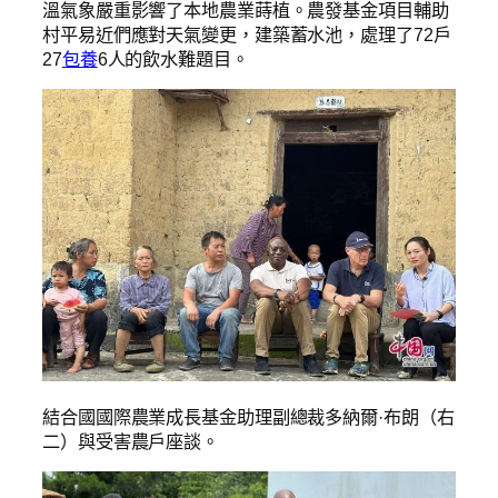
溫氣象嚴重影響了本地農業蒔植。農發基金項目輔助
村平易近們應對天氣變更，建築蓄水池，處理了72戶
27
包養
6人的飲水難題目。
結合國國際農業成長基金助理副總裁多納爾·布朗（右
二）與受害農戶座談。