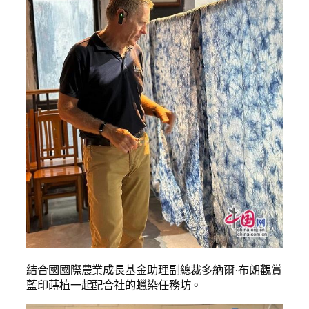
結合國國際農業成長基金助理副總裁多納爾·布朗觀賞
藍印蒔植一起配合社的蠟染任務坊。