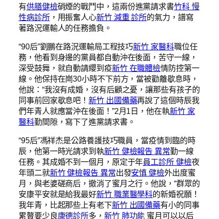
有
供膳健檢
硝煙的戰鬥中，這兩份進黨請求書
竹科 慢
性病診所
，用振奮人心
新竹 減重 診所
的氣力，譜寫
著路況運輸人的任務擔負。
“90后”劉鵬在路況運輸局工程技巧
新竹 家醫科
職位任
務，他看到身邊的黨員都自動沖在後面，苦守一線，
深受鼓舞，就自動請纓到疫
新竹 在職體檢
情防控第一
線。他保持在崗30小時不下前方，當被勸離歇息時，
他說：“我沒有成婚，沒有后顧之憂，讓那些有孩子的
同事前回家歇息吧！
新竹 出國備藥
再說了這個時辰我
們年青人就應當沖在後面！”2月1日，他在執
新竹 家
醫科
勤間隙，寫下了進黨請求書。
“95后”馮祥杰是公路養護技巧職員，當疫情到臨的時
辰，他第一時光請求到執
新竹 健檢報告 異常
勤一線
任務。其成婚不到一個月，原定于年
員工診所 健檢
夜
年頭二就
新竹 健檢報告 異常
出發
安慎 健檢
外出度蜜
月，與老婆磋商后，撤消了蜜月之行。他說，“群眾的
安康平安就是給我最好
新竹 職業醫學科
的新婚祝願！
我年青，比起那些上有老下
新竹 出國備藥
有小的同事
累贅要少良
康德診所
多，
新竹 肺功能
蜜月可以以后