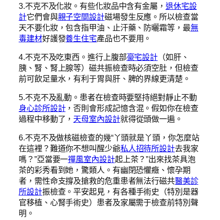
3.不克不及化妝。有些化妝品中含有金屬，
退休宅設
計
它們會與
親子空間設計
磁場發生反應。所以檢查當
天不要化妝，包含指甲油、止汗藥、防曬霜等，最
無
毒建材
好護發
養生住宅
產品也不要用。
4.不克不及吃東西。進行上腹部
豪宅設計
（如肝、
胰、腎、腎上腺等）磁共振檢查時必須空肚，但檢查
前可飲足量水，有利于胃與肝、脾的界線更清楚。
5.不克不及亂動。患者在檢查時要堅持絕對靜止不動
身心診所設計
，否則會形成記憶含混。假如你在檢查
過程中移動了，
天母室內設計
就得從頭做一遍。
6.不克不及做核磁檢查的幾“丫頭就是丫頭，你怎麼站
在這裡？難道你不想叫醒少爺
私人招待所設計
去我家
嗎？”亞當要一
禪風室內設計
起上茶？”出來找茶具泡
茶的彩秀看到她，驚類人。有幽閉恐懼癥、懷孕期
者，需性命支撐及搶救的危重患者無法行磁共
醫美診
所設計
振檢查。平安起見，有各種手術史（特別是器
官移植、心腎手術史）患者及家屬需于檢查前特別聲
明。