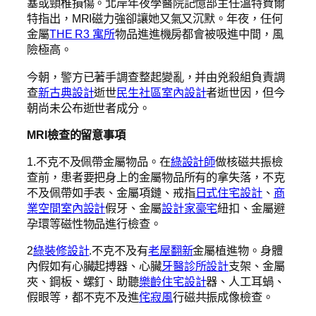
塞或頸椎損傷。北岸年夜學醫院記憶部主任溫特費爾
特指出，MRI磁力強卻讓她又氣又沉默。年夜，任何
金屬
THE R3 寓所
物品進進機房都會被吸進中間，風
險極高。
今朝，警方已著手調查整起變亂，并由兇殺組負責調
查
新古典設計
逝世
民生社區室內設計
者逝世因，但今
朝尚未公布逝世者成分。
MRI檢查的留意事項
1.不克不及佩帶金屬物品。在
綠設計師
做核磁共振檢
查前，患者要把身上的金屬物品所有的拿失落，不克
不及佩帶如手表、金屬項鏈、戒指
日式住宅設計
、
商
業空間室內設計
假牙、金屬
設計家豪宅
紐扣、金屬避
孕環等磁性物品進行檢查。
2
綠裝修設計
.不克不及有
老屋翻新
金屬植進物。身體
內假如有心臟起搏器、心臟
牙醫診所設計
支架、金屬
夾、鋼板、螺釘、助聽
樂齡住宅設計
器、人工耳蝸、
假眼等，都不克不及進
侘寂風
行磁共振成像檢查。