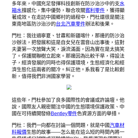
多年來，中國充足發揮科技創新在防沙治沙中的支
水
箱水
撐感化，集中優勢，聯合攻關
賓利零件
，獲得顯
著成效。在走訪中國鄉村的過程中，門杜還很是關注
東南地區防沙治沙的
台北汽車零件
辦法和後果。
門杜：我往過寧夏、甘肅和新疆喀什，那邊的防沙治
沙辦法，把發展和這是自女兒在雲音山出事後，這對
夫妻第一次放聲大笑，淚流滿面，因為實在是太搞笑
了。保護關聯樹立起來。那邊因為比較干旱，得設法
子，經濟發展的同時也得保護環境，生態經濟化和經
濟生態化這兩者的關冷。糾正他。系我看了是比較創
新，值得我們非洲國家學習。
這些年，門杜參加了良多國際性的會議或許論壇。他
說，國際友人親密關注中國的生態環境保護政策、中
國在可持續開發綠
Bentley零件
色資源方面的舉措。
門杜：我們一向都在討論一個問題，就是中國
汽車材
料報價
生態的故事——怎么能在這么短的時間內將一