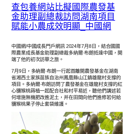
查包養網站比擬國際農發基
金助理副總裁訪問湖南項目
賦能小農成效明顯_中國網
中國網/中國成長門戶網訊 2024年7月8日，結合國國
際農業成長基金助理副總裁多納爾·布朗抵達中國，開
端了他的初次訪華之旅。
7月9日，多納爾·布朗一行起首離開農發基金在湖南
省湘西土家族苗族自治州鳳凰縣山江鎮雄龍村支撐的
項目。多納爾·布朗訪問了農發基金在雄龍村支撐的紅
心獼猴桃蒔植一起配合社和村平易近，聽他們講述若
何增施無機肥改進泥土，并在田間向他們進修若何給
獼猴桃果子停止套袋維護。