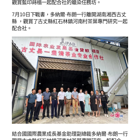
觀賞藍印蒔植一起配合社的蠟染任務坊。
7月10日下戰書，多納爾·布朗一行離開湖南湘西古丈
縣 ，觀賞了古丈縣紅石林鎮河南村茶葉專門研究一起
配合社。
結合國國際農業成長基金助理副總裁多納爾·布朗一行