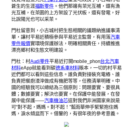
蒼生的生涯
福斯零件
。他們那邊有茶光互補，還有漁
光互補，在茶園的上方架設了光伏板，還有發電，好
比說陽光也可以采茶。
門杜留意到，小古城村把生態相關的議題納進議事清
單，讓村平易近積極參與平易近主監督，有用落
汽車
零件報價
實環境保護辦法，明確相關責任，持續推進
漂亮鄉村和生態文明建設。
門杜：村
Audi零件
平易近打開mobile_phon
台北汽車
材料
eApp就能看到碳
德系車材料
賬本，一切的村平易
近們都可以看到這些信息。誰負責對接裝充電樁、誰
負責把餐廚渣滓做成有機肥等等，任務清單明確。中
國的經驗我可以總結為三個原則：問題要實、要很具
體；數據要實；解決也要實。在保護中能發展，在發
展中能保護——
汽車機油芯
這對我們非洲國家來說是
可“對不起，媽媽。對不起！”藍雨華伸手緊緊抱住媽
媽，淚水傾盆而下。借鑒的，有很年夜的參考意義。