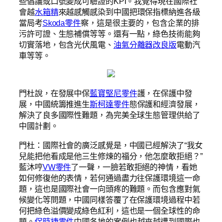
些倡議或口號變成可驗證的KPI。我覺得現在國際社
會越
水箱精
來越感觸感染到中國把環保指標納進各級
當局考
Skoda零件
察，這是很主要的，包含企業的排
污許可證、生態補償等等。還有一點，綠色技術能夠
切實落地，包含光伏風電、
油氣分離器改良版
電動汽
車等等。
門杜說，在發展中保
藍寶堅尼零件
護，在保護中發
展，中國統籌推進生
斯柯達零件
態保護和經濟發展，
解決了良多國際性難題，為完美全球生態管理供給了
中國計劃。
門杜：國際社會的廣泛感覺是，中國已經解決了“我女
兒能把他看成是他三生修煉的福分，他怎麼敢拒絕？”
藍沐哼
VW零件
了一聲，一臉若敢拒絕的神情，看她
如何修復他的表情，若何通過盡力往保護環境這一命
題，這也是國際社會一向頭疼的難題。而包含應對氣
候變化等問題，中國同樣答覆了在保護環境過程中若
何把綠色溢價變成綠色紅利，這也是一個全球性的命
題。
保時捷零件
中國各地的案例也越來越遭到國際也