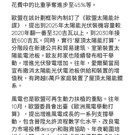
花費中的比重爭奪進步至45%等。
歐盟在該計劃框架內制訂了《歐盟太陽能計
謀》，提出到2025年太陽能光伏裝機容量較
2020年翻一番至320吉瓦以上，到2030年接
近600吉瓦。同時，實行“屋頂太陽能打算”，
分階段在新建公共和貿易建筑、室第裝置太
陽能電池板。歐友邦家也陸續發布相干舉
動，增進光伏發電增加。往年，愛爾蘭當局
宣布撤消太陽能光伏電池板供給和裝置的增
值稅，有跨越6萬戶家庭裝置了屋頂太陽能體
系。
風電也是歐盟可再生動力扶植的重點。往年
10月，歐盟委員會出臺《歐洲風電舉動打
算》，提出增進風電成長的一系列支撐舉
動，包含晉陞允許流程數字化水平、改良電
力市場投標design和融資協助、年夜範圍培