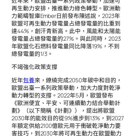
近年來，歐盟出臺一系列政策舉動，加速可
再生動力安排，推進動力綠色轉型。歐洲動
力範疇智庫Ember日前發布陳述說，2023年
歐盟可再生動力發電量占總發電量的比重到
達44%，創汗青新高。此中，風能和太陽能
發電量占總發電量的27%。與此同時，2023
年歐盟化石燃料發電量同比降落19%，不到
總發電量的1/3。
不竭強化政策支撐
近年
包養
來，繚繞完成2050年碳中和目的，
歐盟出臺一系列政策舉動，加大力度對乾淨
動力轉型的支撐。2022年5月，歐盟發布
《歐洲便宜、平安、可連續動力結合舉動計
劃》（以下簡稱《計劃》），提出將歐盟
2030年的能效目的從9%進步到13%，到2027
年額定供給2100億歐元用于衝破乾淨動力要
害技巧，到2030年將可再生動力在歐盟動力