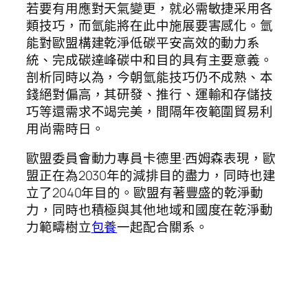
若要有用應對天氣變更，就必需敏捷采用各
類技巧，而氫能將在此中施展要害感化。氫
能對歐盟構建乾淨低碳平安高效的動力系
統、完成碳達峰碳中和目的具有主要意義。
剖析同時以為，今朝氫能技巧仍不成熟、本
錢絕對偏高，其研發、推行、運輸和存儲技
巧等還需求不竭完美，間隔年夜範圍貿易利
用尚需時日。
歐盟委員會動力專員卡德里·西姆森表現，歐
盟正在為2030年的減排目的盡力，同時也建
立了2040年目的。歐盟有著豐盛的乾淨動
力，同時也積極與其他地域和國度在乾淨動
力範疇樹立
包養
一起配合關系。