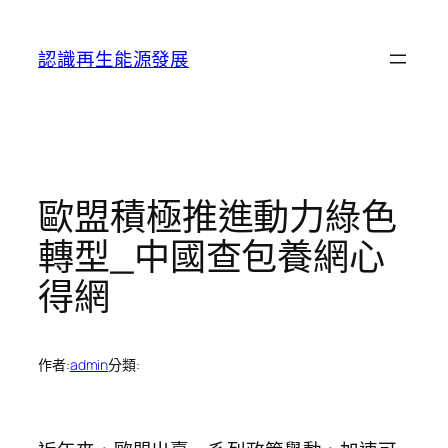
跳
至
認識再生能源發展
主
要
內
容
歐盟積極推進動力綠色
轉型_中國查包養網心
得網
作者:
admin
分類: