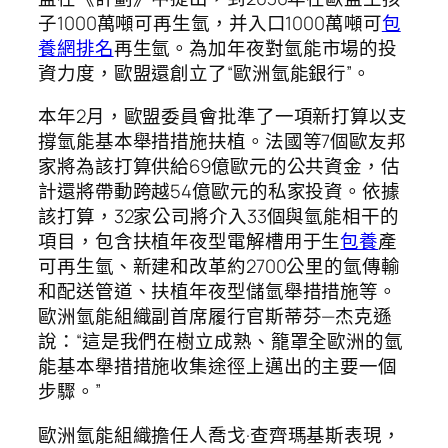
子1000萬噸可再生氫，并入口1000萬噸可
包
養網排名
再生氫。為加年夜對氫能市場的投
資力度，歐盟還創立了“歐洲氫能銀行”。
本年2月，歐盟委員會批準了一項新打算以支
撐氫能基本舉措措施扶植。法國等7個歐友邦
家將為該打算供給69億歐元的公共資金，估
計還將帶動跨越54億歐元的私家投資。依據
該打算，32家公司將介入33個與氫能相干的
項目，包含扶植年夜型電解槽用于生
包養
產
可再生氫、新建和改革約2700公里的氫傳輸
和配送管道、扶植年夜型儲氫舉措措施等。
歐洲氫能組織副首席履行官斯蒂芬—杰克遜
說：“這是我們在樹立成熟、籠罩全歐洲的氫
能基本舉措措施收集途徑上邁出的主要一個
步驟。”
歐洲氫能組織擔任人喬戈·查齊瑪基斯表現，