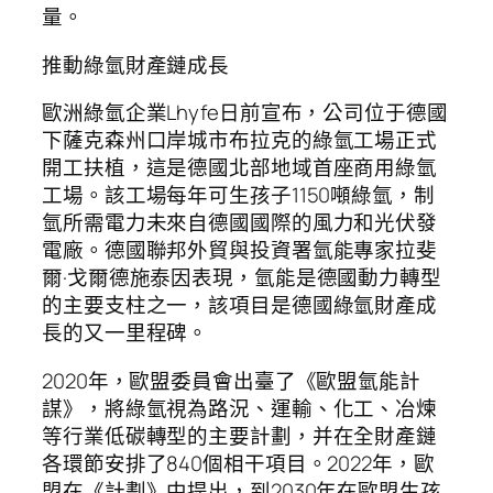
量。
推動綠氫財產鏈成長
歐洲綠氫企業Lhyfe日前宣布，公司位于德國
下薩克森州口岸城市布拉克的綠氫工場正式
開工扶植，這是德國北部地域首座商用綠氫
工場。該工場每年可生孩子1150噸綠氫，制
氫所需電力未來自德國國際的風力和光伏發
電廠。德國聯邦外貿與投資署氫能專家拉斐
爾·戈爾德施泰因表現，氫能是德國動力轉型
的主要支柱之一，該項目是德國綠氫財產成
長的又一里程碑。
2020年，歐盟委員會出臺了《歐盟氫能計
謀》，將綠氫視為路況、運輸、化工、冶煉
等行業低碳轉型的主要計劃，并在全財產鏈
各環節安排了840個相干項目。2022年，歐
盟在《計劃》中提出，到2030年在歐盟生孩