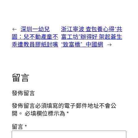
←
深圳一幼兒
浙江寧波 查包養心得“共
園：兒不動產童不
富工坊”辦得好 架起蒼生
乖遭教員膠紙封嘴
“致富橋”_中國網
→
留言
發佈留言
發佈留言必須填寫的電子郵件地址不會公
開。
必填欄位標示為
*
留言
*