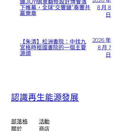
鏈JIUYI俱意翻修設計博會落
8 月 8
下帷幕，全球“交響鏈”奏響共
贏樂章​​
日
2026 年
【朱清】松洲書院：中找九
8 月 7
宮格時租國書院的一個主要
源頭
日
認識再生能源發展
部落格
活動
關於
商店