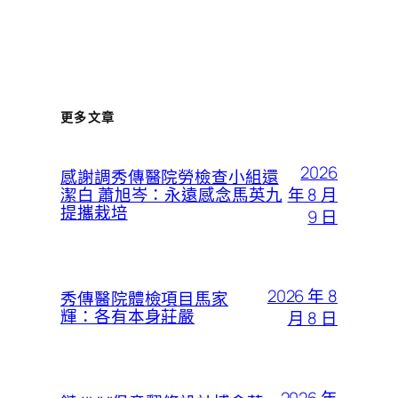
更多文章
2026
感謝調秀傳醫院勞檢查小組還
年 8 月
潔白 蕭旭岑：永遠感念馬英九
提攜栽培
9 日
2026 年 8
秀傳醫院體檢項目馬家
輝：各有本身莊嚴
月 8 日
2026 年