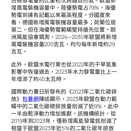
占總發電量的比重初次跨越自然氣。歐盟新
增風電裝機容量中，陸優勢電占79%，海優
勢電到達有記載以來最高程度。分國度來
看，德國新增風電裝機容量最多；荷蘭位居
第二，但在海優勢電範疇堅持搶先位置。歐
洲風能協會猜測，2024—2030年歐盟將新增
風電裝機容量200吉瓦，均勻每年新增約29
吉瓦。
此外，歐盟水電行業也從2022年的干旱氣象
影響中恢復過去，2023年水力發電量比上一
年增添了約45太瓦時。
國際動力署日前發布的《2023年二氧化碳排
放》
包養網
陳述顯示，2023年歐盟在動力範
疇中的二氧化碳總排放量削減了近9%，此中
一半由乾淨動力增加進獻。該機構統計，從
2019年到2023年，僅新增風能發電就削減了
相當于歐盟2023年近5%的二氧化碳年排放