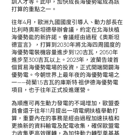
訓人才等。此中，加快成長海優勢電成為該
打算的重點之一。
往年4月，歐洲九國國度引導人、動力部長在
比利時奧斯坦德舉辦會議，約定在北海扶植
海優勢能的新許諾。會議經由過程《奧斯坦
德宣言》，打算到2030年將北海四周國度的
海優勢電裝機容量進步到120吉瓦，2050年
進步至300吉瓦以上。2023年，波蘭告竣首
個貿易海優勢電場的投資，正式開端開闢海
優勢電。今朝世界上最年夜的海優勢電場之
一——荷蘭1.5吉瓦的庫斯特·祖伊德海優勢電
項目，也于往年正式投進運營。
為順應可再生動力發電的不竭增加，歐盟委
員會還于往年11月提出一項電網扶植舉動打
算，重要內在的事務是經由過程加速扶植和
更換新的資料輸電及配電收集，確保歐盟電
力收集更高效運轉，為加快動力轉型奠基基