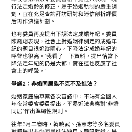
行法定婚齡的修正，屬于婚姻軌制的嚴重調
劑，宜在充足查詢拜訪研討和迷信剖析評價
后再作決議計劃。
也有委員再度提出下調法定成婚年紀。委員
陳鳳翔表現，社會上對婚姻律例定的成婚年
紀的題目很追蹤關心，下降法定成婚年紀的
呼聲也很高。“我看了一下資料，提出恰當下
降法定年紀的仍是大都，實在這也反應了社
會上的呼聲。”
爭議2：非婚同居能不克不及進法？
婚姻家庭編草案各次審議中，不竭有全國人
年夜常委會委員提出，平易近法典應對“非婚
同居”作出準繩性規則。
往年6月二審時，韓曉武、孫憲忠等多名委員
就都提出非婚同居進法題目。韓曉武說。是