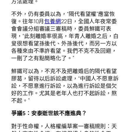
方法處理。
不外，仍有委員以為，“隔代看望權”應當恢
復。往年10月
包養網
22日，全國人年夜常委
會會議分組審議三審稿時，委員鮮鐵可表
現，“此刻離婚率很高，年青人離婚之后，白
叟很想看望孫後代、外孫後代，而另一方以
各種來由不準許看望。我們不克不及回避，
一刪了之有點簡略化了。”
鮮鐵可以為，不克不及把離婚后的隔代看望
膠葛，留待以后訴訟處理，“中國人不愿意訴
訟，不愿意進行訴訟，以為進行訴訟是個欠
好的工作。尤其是老年人也打不起訴訟，熬
不起。”
爭議5：安泰逝世該不應進典？
對于性命權，人格權編草案一審稿規則：天