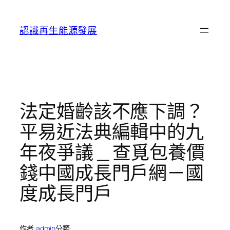
跳
至
認識再生能源發展
主
要
內
容
法定婚齡該不應下調？
平易近法典編輯中的九
年夜爭議 _ 查覓包養價
錢中國成長門戶網－國
度成長門戶
作者:
admin
分類: