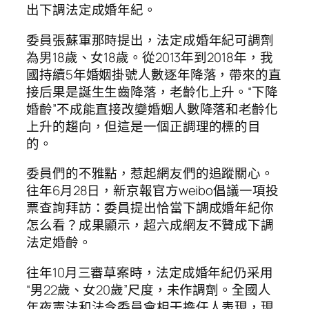
出下調法定成婚年紀。
委員張蘇軍那時提出，法定成婚年紀可調劑
為男18歲、女18歲。從2013年到2018年，我
國持續5年婚姻掛號人數逐年降落，帶來的直
接后果是誕生生齒降落，老齡化上升。“下降
婚齡”不成能直接改變婚姻人數降落和老齡化
上升的趨向，但這是一個正調理的標的目
的。
委員們的不雅點，惹起網友們的追蹤關心。
往年6月28日，新京報官方weibo倡議一項投
票查詢拜訪：委員提出恰當下調成婚年紀你
怎么看？成果顯示，超六成網友不贊成下調
法定婚齡。
往年10月三審草案時，法定成婚年紀仍采用
“男22歲、女20歲”尺度，未作調劑。全國人
年夜憲法和法令委員會相干擔任人表現，現