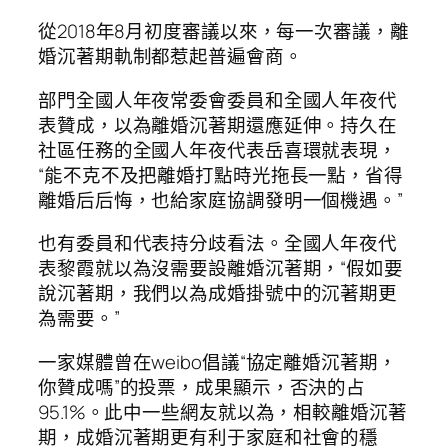
從2018年8月初度審議以來，每一次審議，離
婚沉著期軌制都惹起普遍會商。
部門全國人年夜常委會委員和全國人年夜代
表贊成，以為離婚沉著期還應延伸。持久在
社區任務的全國人年夜代表岳喜環就表現，
“能不克不及把離婚打點時光拖長一點，省得
離婚后后悔，也給家庭協調發明一個機遇。”
也有委員和代表持分歧看法。全國人年夜代
表黎霞就以為沒需要設離婚沉著期，“假如要
說沉著期，我們以為成婚掛號中的沉著期更
為需要。”
一家媒體曾在weibo倡議“協定離婚沉著期，
你贊成嗎”的投票，成果顯示，否決的占
95.1%。此中一些網友就以為，相較離婚沉著
期，成婚沉著期更有利于家庭和社會的穩