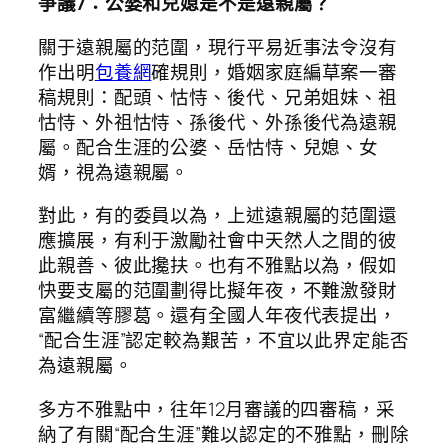
爭議7：公婆和兒媳是不是遠親屬？
關于遠親屬的范圍，現行平易近事法令沒有
作出明
包養網
確規則，婚姻家庭編草案一審
稿規則：配頭、怙恃、後代、兄弟姐妹、祖
怙恃、外祖怙恃、孫後代、外孫後代為遠親
屬。配合生涯的公婆、岳怙恃、兒媳、女
婿，視為遠親屬。
對此，有的委員以為，上述遠親屬的范圍還
應擴展，有利于激勵社會中天然人之間的彼
此親善、彼此攙扶。也有不雅點以為，假如
快要支屬的范圍劃得比擬年夜，不難激發財
富繼續等膠葛。還有全國人年夜代表提出，
“配合生涯”認定較為艱苦，不宜以此界定能否
為遠親屬。
多方不雅點中，往年12月審議的四審稿，采
納了有關“配合生涯”難以認定的不雅點，刪除