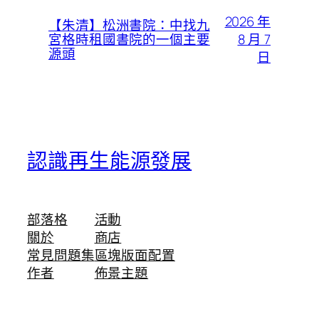
2026 年
【朱清】松洲書院：中找九
8 月 7
宮格時租國書院的一個主要
源頭
日
認識再生能源發展
部落格
活動
關於
商店
常見問題集
區塊版面配置
作者
佈景主題