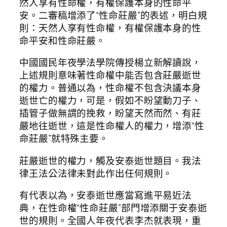
然人享有性命權，有權保護本身的性命平
安。二審稿增添了“性命莊嚴”的表述，明白規
則：天然人享有性命權，有權保護本身的性
命平安和性命莊嚴。
中國國民年夜學法學院傳授楊立新解讀說，
上述規則意味著性命權中能否包含莊嚴逝世
的權力。普通以為，性命權不包含決議本身
逝世亡的權力，可是，假如不盼望動刀子、
插管子做無謂的挽救，盼望天然而然、有莊
嚴地往逝世，這是性命權人的權力，增添“性
命莊嚴”就特殊主要。
莊嚴逝世的權力，觸及安泰逝世題目。我法
律王法公法律未對此作出任何規則。
有代表以為，安泰逝世應當寫進平易近法
典，在性命權“性命莊嚴”部門增添關于安泰逝
世的規則。全國人年夜代表李杰就表現，重