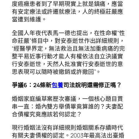
度癌癥患者到了早期現實上就是鎮痛，應當
有安定療法或許遷就療法，人的終極莊嚴應
當遭到維護。
全國人年夜代表馬一德也提出，在性命權“性
命莊嚴”條目中，對安泰逝世作出詳細規則，
“經醫學界定，無法救治且無法加重病痛的完
整平易近事行動才能人有權依法自立決議實
行安泰逝世，天然人批准實行安泰逝世的意
思表現可以隨時被撤銷或許撤回”。
爭議6：24條新
包養
司法說明還需修正嗎？
婚姻家庭編草案歷次審議，一個核心題目貫
串一直：婚內雙方舉債畢竟算誰的？夫妻配
合債權究竟應該若何認定？
現行婚姻法沒有詳細規則婚姻關系存續時代
有關夫妻債權的認定。2003年最高法出臺婚