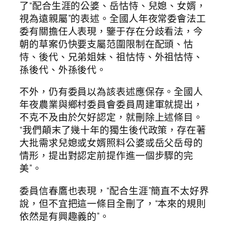
了“配合生涯的公婆、岳怙恃、兒媳、女婿，
視為遠親屬”的表述。全國人年夜常委會法工
委有關擔任人表現，鑒于存在分歧看法，今
朝的草案仍快要支屬范圍限制在配頭、怙
恃、後代、兄弟姐妹、祖怙恃、外祖怙恃、
孫後代、外孫後代。
不外，仍有委員以為該表述應保存。全國人
年夜農業與鄉村委員會委員周建軍就提出，
不克不及由於欠好認定，就刪除上述條目。
“我們顛末了幾十年的獨生後代政策，存在著
大批需求兒媳或女婿照料公婆或岳父岳母的
情形，提出對認定前提作進一個步驟的完
美”。
委員信春鷹也表現，“配合生涯”簡直不太好界
說，但不宜把這一條目全刪了，“本來的規則
依然是有興趣義的”。