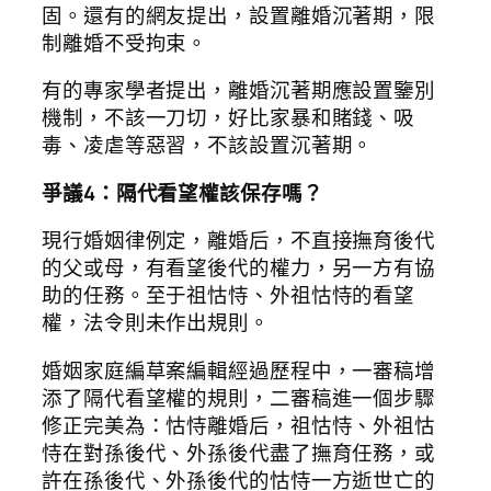
固。還有的網友提出，設置離婚沉著期，限
制離婚不受拘束。
有的專家學者提出，離婚沉著期應設置鑒別
機制，不該一刀切，好比家暴和賭錢、吸
毒、凌虐等惡習，不該設置沉著期。
爭議4：隔代看望權該保存嗎？
現行婚姻律例定，離婚后，不直接撫育後代
的父或母，有看望後代的權力，另一方有協
助的任務。至于祖怙恃、外祖怙恃的看望
權，法令則未作出規則。
婚姻家庭編草案編輯經過歷程中，一審稿增
添了隔代看望權的規則，二審稿進一個步驟
修正完美為：怙恃離婚后，祖怙恃、外祖怙
恃在對孫後代、外孫後代盡了撫育任務，或
許在孫後代、外孫後代的怙恃一方逝世亡的