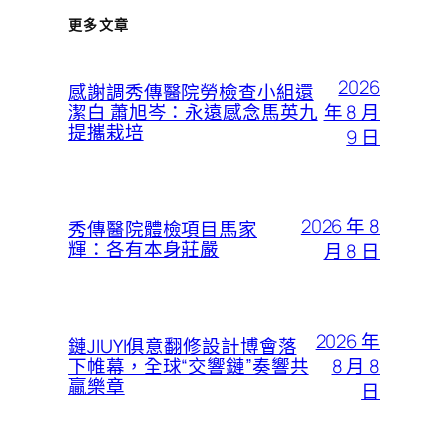
更多文章
2026
感謝調秀傳醫院勞檢查小組還
年 8 月
潔白 蕭旭岑：永遠感念馬英九
提攜栽培
9 日
2026 年 8
秀傳醫院體檢項目馬家
輝：各有本身莊嚴
月 8 日
2026 年
鏈JIUYI俱意翻修設計博會落
8 月 8
下帷幕，全球“交響鏈”奏響共
贏樂章​​
日