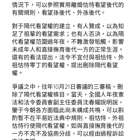
情況下，可以參照實用離婚怙恃看望後代的
有關規則，看望孫後代、外孫後代。
對于隔代看望權的建立，有人贊成，以為知
足了祖輩的看望需求；也有人否決，以為隔
代看望權范圍過年夜，不難激發牴觸，影響
未成年人和直接撫育後代一方的正常生涯。
還有的看法提出，法令不宜付與祖怙恃、外
祖怙恃零丁的看望權，提出刪除隔代看望
權。
爭議之中，往年10月21日審議的三審稿，刪
除了隔代看望權條目。當天，全國人年夜憲
法和法令委員會副主任委員沈春耀說明說，
鑒于今朝各方面臨此尚未構成共鳴，可以斟
酌暫不在平易近法典中規則，祖怙恃、外祖
怙恃行使隔代看望權，如與直接撫育後代的
一方不克不及協商分歧，可以經由過程訴訟