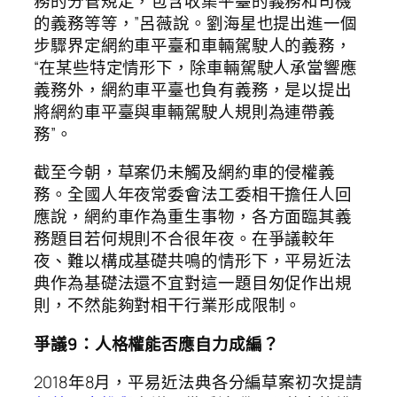
務的分管規定，包含收集平臺的義務和司機
的義務等等，”呂薇說。劉海星也提出進一個
步驟界定網約車平臺和車輛駕駛人的義務，
“在某些特定情形下，除車輛駕駛人承當響應
義務外，網約車平臺也負有義務，是以提出
將網約車平臺與車輛駕駛人規則為連帶義
務”。
截至今朝，草案仍未觸及網約車的侵權義
務。全國人年夜常委會法工委相干擔任人回
應說，網約車作為重生事物，各方面臨其義
務題目若何規則不合很年夜。在爭議較年
夜、難以構成基礎共鳴的情形下，平易近法
典作為基礎法還不宜對這一題目匆促作出規
則，不然能夠對相干行業形成限制。
爭議9：人格權能否應自力成編？
2018年8月，平易近法典各分編草案初次提請