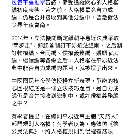
包養平臺推舉
審議，備受追蹤關心的人格權
編初度表態。這之前，人格權畢竟自力成
編，仍是合并接收到其他分編中，曾激發法
令界年夜會商。
2014年，立法機關斷定編輯平易近法典采取
“兩步走”，即起首制訂平易近法總則，之后制
訂物權編、合同編、侵權義務編、婚姻家庭
編、繼續編等各編之后，人格權在平易近法
典中能否自力成編的題目，就被提了出來。
中國國民年夜學傳授楊立新表現，爭辯的核
心回根結底是一個立法技巧題目，是自力成
編仍是合并接收到總則中，或許侵權義務編
之中？
有學者提出，在總則平易近事主體 “天然人”
部門規則人格權；有學者以為，應效仿《德
公民法典》，將人格權規則到侵權義務法