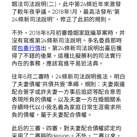
姻法司法說明(二)，此中第24條近年來激發
了較年夜爭議。2018年1月，最高法發布“第
24條新司法說明”，修正了此前的規則。
不外，2018年8月初審婚姻家庭編草案時，并
沒有寫進第24條新司法說明。多名委員那時
提
包養行情
出，第24條新司法說明出臺后獲
得了不錯的後果，這種比擬勝利的司法實行
內在的事務，應該寫進平易近法典。
往年6月二審時，24條新司法說明進法，明白
了夫妻債權“共債共簽”準繩，規則：夫妻兩邊
配合簽字或許夫妻一方事后追認等配合意思
表現所負的債權，以及夫妻一方在婚姻關系
存續時代以小我名義為家庭日常生涯需求所
負的債權，屬于夫妻配合債權。
此后的三審、四審，對夫妻配合債權認定均
采用了二審稿的design。不外，二審以來，