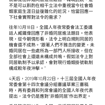
不是可以斟酌在相干立法中重視當今社會婚
姻家庭生涯日益復雜化的近況，恰當回應一
下社會實際對法令的需求？
往年10月18日，全國人年夜常委會法工委講
話人臧鐵偉回應了非婚同居進法題目。他表
現，從今朝情形看，法令上明白規則同居的
機會還不成熟。“跟著人們不雅念的變更，未
婚同居在一些處所為一部門人所接收，但在
全部社會上還遠未構成共鳴。假如法令上對
同居軌制予以承認，會對現行婚姻掛號軌制
構成較年夜沖擊。”
4天后，2019年10月22日，十三屆全國人年夜
常委會第十四次會議分組審議草案三審稿
時，再有委員和列席會議的全國人年夜代表
提出，法令仍是應對“非婚同居”作出界定。