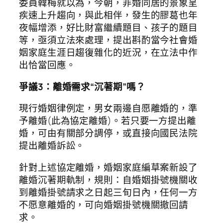
委員韓梅就以為，今朝，非婚同居的景象呈
疾速上升趨向，與此相伴，發生的膠葛也年
夜幅增添，好比財富繼續題目、孩子的題目
等，亟須立法來處理，提出斟酌當今社會婚
姻家庭生涯日趨復雜化的近況，在立法中作
出恰當回應。
爭議3：離婚需求“沉著期”嗎？
現行婚姻律例定，男女兩邊自愿離婚的，準
予離婚(此為協定離婚)。若只要一方提出離
婚，可由有關部分調停，或直接向國民法院
提出離婚訴訟。
針對上述協定離婚，婚姻家庭編草案新設了
離婚沉著期軌制，規則：自婚姻掛號機關收
到離婚掛號請求之日起三旬日內，任何一方
不愿意離婚的，可向婚姻掛號機關撤回請
求。