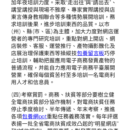
加年夜培訓力度。采取“走出往”與“請出去”、
講堂講授與現場不雅摩、專家實際講授與店
東言傳身教相聯合等多種情勢展開培訓，務
求培訓後果，進步培訓東西的品質。以市
(州)、縣(市、區)為主體，加大力度對網店運
營者的專門研究培訓，重點對網上開店、網
店裝修、客服、運營推行、產物攝影醜化及
店展治理保護東西等操縱技
包養留言板
巧停
止培訓，輔助把握應用電子商務發賣產物的
普通流程，并能自力應用電子商務平臺展開
營業，確保每個貧苦村至多培訓一名電商利
用人才和信息員。
(四)考察賞罰。商務、扶貧等部分要樹立健
全電商扶貧部分協作機制，對電商扶貧任務
停止季度檢討、半年傳遞、年末考察，推進
各項
包養網ppt
重點任務義務落實。每年評選
表揚一批全省電商扶貧成效凸起的“明星網店”