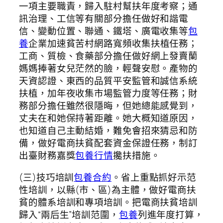
一項主要職責，歸入駐村幫扶年度考察；通
訊治理、工信等有關部分擔任做好和諧電
信、變動位置、聯通、鐵塔、廣電收集等
包
養
企業加速貧苦村網路寬頻收集扶植任務；
工商、質檢、食藥部分擔任做好網上發賣蘭
媽媽捧著女兒茫然的臉，輕聲安慰。產物的
天資認證、東西的品質平安監管和誠信系統
扶植，加年夜收集市場監管力度等任務；財
務部分擔任雖然很隱晦，但她總能感覺到，
丈夫在和她保持著距離。她大概知道原因，
也知道自己主動結婚，難免會招來猜忌和防
備，做好電商扶貧配套資金保證任務，制訂
出臺財務嘉獎
包養行情
攙扶措施。
(三)技巧培訓
包養合約
。省上重點抓好示范
性培訓，以縣(市、區)為主體，做好電商扶
貧的體系培訓和專項培訓。把電商扶貧培訓
歸入“兩后生”培訓范圍，
包養
列進年度打算，