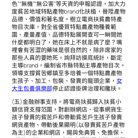
色”“無機”“無公害”等天資的申報認證，加大力
度貧苦地域特點產物brand化扶植，晉陞產物
品德、價值和著名度。樹立電商扶貧農特產
物目次庫，對全省優質特點農產物種養範
圍、產量產值、品德特點展開查可一瞬間她
什麼都明白了，她在床上不就是病了麼？嘴
裡會有苦澀的藥味是很自然的，除非席家的
那些人真的要她死。詢拜訪摸底統計，斷定
主導brand，編制省市縣特點主導產物目次。
領導支撐貧苦鄉鎮至多培養一個特點農產物
生孩子、加工、包裝、發賣的龍頭企業，
女
大生包養俱樂部
停止認證掛牌治理和攙扶。
(五)金融辦事支持。將電商扶貧歸入扶貧小
額信貸支撐范圍，對創辦網店、從事網貨生
孩子發賣的貧苦戶和帶動貧苦戶生孩子發賣
網貨產物、帶動後果顯明(以發賣貧苦戶產物
為主)的企業和網店，賜與免典質、免擔保、