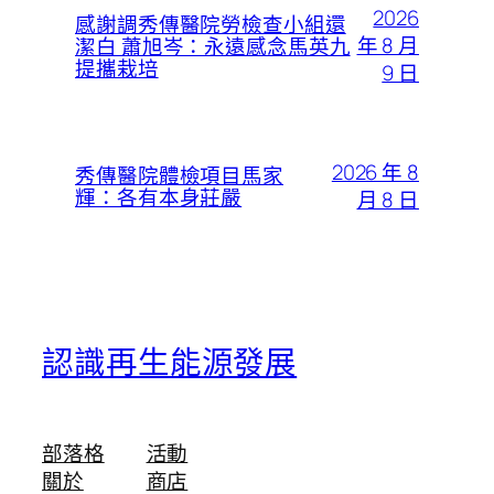
2026
感謝調秀傳醫院勞檢查小組還
年 8 月
潔白 蕭旭岑：永遠感念馬英九
提攜栽培
9 日
2026 年 8
秀傳醫院體檢項目馬家
輝：各有本身莊嚴
月 8 日
認識再生能源發展
部落格
活動
關於
商店