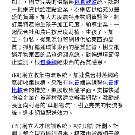
加工，樹立完美的供給系
包養軟體
統。認證
一批網貨供給定點企業，為網店供給充分豐
盛的貨源。加大力度農特產物網貨監管，制
訂農特產物生孩子加工尺度，領導企業、一
起配合社和農戶按尺度蒔植、生孩子、加
工、包裝，從泉源包管網貨供給東西的品
質；抓好暢通環節東西的品質監管，樹立網
銷產物東西的品質追溯系統，對暢通環節停
止監測，根
包養網
絕東西的品質隱患。
(四)樹立收集物流系統。加速貧苦村落網路
寬頻收集扶植，采取有
包養
線無線聯
包養網
比較
合的措施，擴展收集籠罩面。支撐快遞
物流企業在貧苦村落建立辦事網點，激勵成
長面向村落的“草根物流”，樹立完美的物流系
統，進步網貨配送效力。
(五)樹立人才培訓系統。制訂培訓計劃、計
劃，整合現有培訓資本，構建由當局相干部