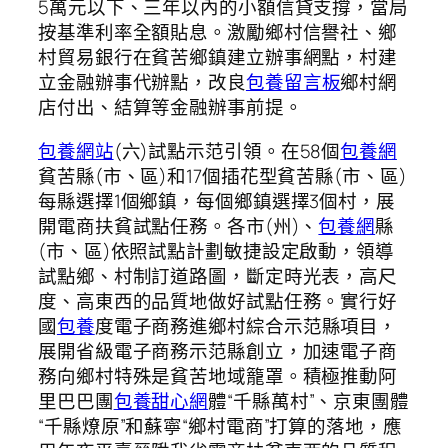
5萬元以下、三年以內的小額信貸支撐，當局
按基準利率全額貼息。激勵鄉村信譽社、鄉
村貿易銀行在貧苦鄉鎮建立辦事網點，村建
立金融辦事代辦點，改良
包養留言板
鄉村網
店付出、結算等金融辦事前提。
包養網站
(六)試點示范引領。在58個
包養網
貧苦縣(市、區)和17個插花型貧苦縣(市、區)
每縣選擇1個鄉鎮，每個鄉鎮選擇3個村，展
開電商扶貧試點任務。各市(州)、
包養網
縣
(市、區)依照試點計劃敏捷設定啟動，領導
試點鄉、村制訂道路圖，斷定時光表，高尺
度、高東西的品質地做好試點任務。實行好
國
包養
度電子商務進鄉村綜合示范縣項目，
展開省級電子商務示范縣創立，加速電子商
務向鄉村特殊是貧苦地域籠罩。積極推動阿
里巴巴團
包養甜心網
體“千縣萬村”、京東團體
“千縣燎原”和蘇寧“鄉村電商”打算的落地，應