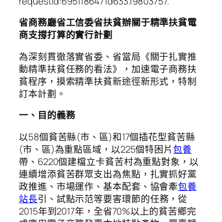
requestId:695ff86471d633.19803757.
省商務廳省工信委省扶貧辦關于精準扶貧電
商支撐打算的實行計劃
為深刻貫徹落實省委、省當局《關于扎實推
動精準扶貧任務的看法》，加速電子商務扶
貧程序，摸索精準扶貧新途徑新形式，特制
訂本計劃。
一、目的義務
以58個貧苦縣(市、區)和17個插花型貧苦縣
(市、區)為重點區域，以225個特困片
包養
帶、6220個建檔立卡貧苦村為重點對象，以
連續增添貧苦群眾支出為焦點，扎實抓好黨
政推進、市場運作、基本配套、協會牽
包養
站長
引、試點示范等要害環節的任務，從
2015年到2017年，全省70%以上的貧苦鄉完