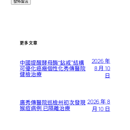
更多文章
2026 年
中國提醒酵母酶“鉆戒”結構
8 月 10
可優化癌癥個性化秀傳醫院
健檢治療
日
2026 年 8
廣秀傳醫院巡檢州初次發現
猴痘病例 已隔離治療
月 10 日