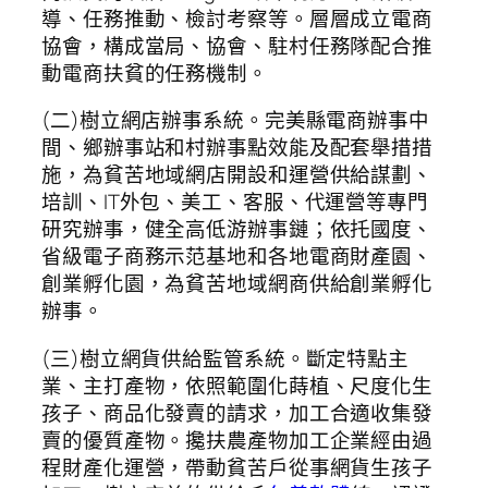
導、任務推動、檢討考察等。層層成立電商
協會，構成當局、協會、駐村任務隊配合推
動電商扶貧的任務機制。
(二)樹立網店辦事系統。完美縣電商辦事中
間、鄉辦事站和村辦事點效能及配套舉措措
施，為貧苦地域網店開設和運營供給謀劃、
培訓、IT外包、美工、客服、代運營等專門
研究辦事，健全高低游辦事鏈；依托國度、
省級電子商務示范基地和各地電商財產園、
創業孵化園，為貧苦地域網商供給創業孵化
辦事。
(三)樹立網貨供給監管系統。斷定特點主
業、主打產物，依照範圍化蒔植、尺度化生
孩子、商品化發賣的請求，加工合適收集發
賣的優質產物。攙扶農產物加工企業經由過
程財產化運營，帶動貧苦戶從事網貨生孩子