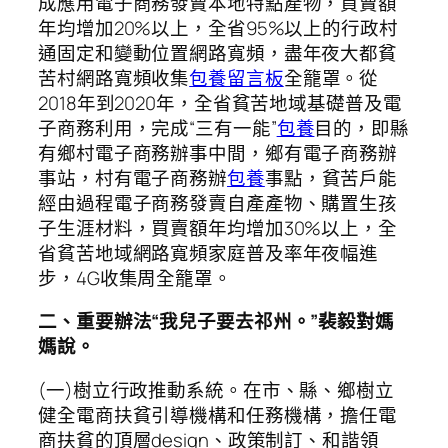
成應用電子商務發賣本地特點產物，買賣額
年均增加20%以上，全省95%以上的行政村
通固定和變動位置網路寬頻，盡年夜大都貧
苦村網路寬頻收集
包養留言板
全籠罩。從
2018年到2020年，全省貧苦地域基礎普及電
子商務利用，完成“三有一能”
包養
目的，即縣
有鄉村電子商務辦事中間，鄉有電子商務辦
事站，村有電子商務辦
包養
事點，貧苦戶能
經由過程電子商務發賣自產產物、購置生孩
子生涯材料，買賣額年均增加30%以上，全
省貧苦地域網路寬頻家庭普及率年夜幅進
步，4G收集周全籠罩。
二、重要辦法“我兒子要去祁州。”裴毅對媽
媽說。
(一)樹立行政推動系統。在市、縣、鄉樹立
健全電商扶貧引導機構和任務機構，擔任電
商扶貧的頂層design、政策制訂、和諧領