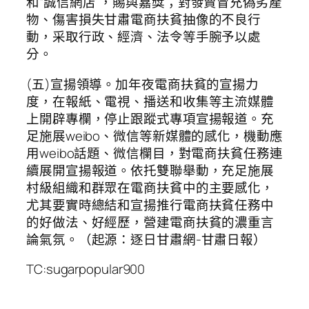
和“誠信網店”，賜與嘉獎；對發賣冒充偽劣產
物、傷害損失甘肅電商扶貧抽像的不良行
動，采取行政、經濟、法令等手腕予以處
分。
(五)宣揚領導。加年夜電商扶貧的宣揚力
度，在報紙、電視、播送和收集等主流媒體
上開辟專欄，停止跟蹤式專項宣揚報道。充
足施展weibo、微信等新媒體的感化，機動應
用weibo話題、微信欄目，對電商扶貧任務連
續展開宣揚報道。依托雙聯舉動，充足施展
村級組織和群眾在電商扶貧中的主要感化，
尤其要實時總結和宣揚推行電商扶貧任務中
的好做法、好經歷，營建電商扶貧的濃重言
論氣氛。（起源：逐日甘肅網-甘肅日報）
TC:sugarpopular900