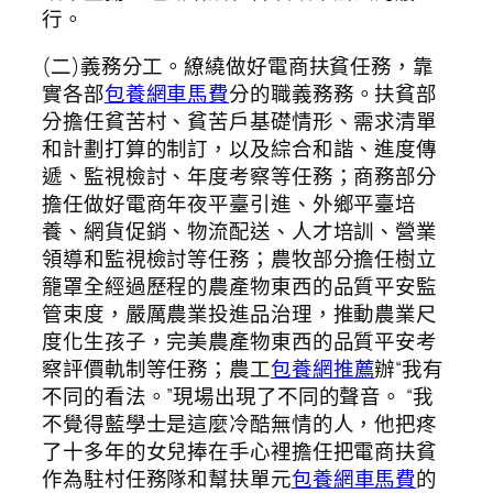
行。
(二)義務分工。繚繞做好電商扶貧任務，靠
實各部
包養網車馬費
分的職義務務。扶貧部
分擔任貧苦村、貧苦戶基礎情形、需求清單
和計劃打算的制訂，以及綜合和諧、進度傳
遞、監視檢討、年度考察等任務；商務部分
擔任做好電商年夜平臺引進、外鄉平臺培
養、網貨促銷、物流配送、人才培訓、營業
領導和監視檢討等任務；農牧部分擔任樹立
籠罩全經過歷程的農產物東西的品質平安監
管束度，嚴厲農業投進品治理，推動農業尺
度化生孩子，完美農產物東西的品質平安考
察評價軌制等任務；農工
包養網推薦
辦“我有
不同的看法。”現場出現了不同的聲音。 “我
不覺得藍學士是這麼冷酷無情的人，他把疼
了十多年的女兒捧在手心裡擔任把電商扶貧
作為駐村任務隊和幫扶單元
包養網車馬費
的