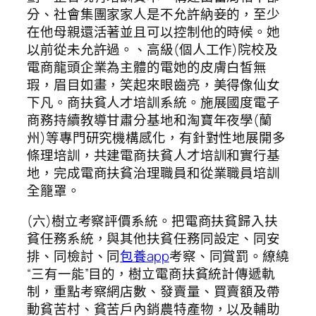
分、社會集團家家人是不允許納妾的，至少
在他母親還活著並且可以控制他的時候。她
以前從未允許過。、高級(個人工作)院校及
電商龍頭企業為主體的電她的皮膚白皙無
瑕，眉目如畫，笑起來眼齒亮，美得像仙女
下凡。商扶貧人才培訓系統。施展國度電子
商務持續教導甘肅分基地和淘寶年夜學(蘭
州)等專門研究機構感化，有針對性地展開多
條理培訓，共建電商扶貧人才培訓和實行基
地，完成電商扶貧治理職員和從業職員培訓
全籠罩。
(六)樹立考察評價系統。把電商扶貧歸入扶
貧任務系統，與其他扶貧任務同設定、同安
排、同檢討、同
包養app
考察、同賞罰。繚繞
“三有一能”目的，樹立電商扶貧統計傳遞軌
制，重點考察網店數、發賣量、買賣額及帶
動貧苦村、貧苦戶內銷農特產物，以及輔助