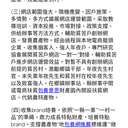
(三)網店範圍強大。隨機應變、因戶施策，
多情勢、多方式擴展網店運營範圍。采取教
導培訓、資本投進、市場對接、政策支撐、
供給辦事等方法方式，輔助貧苦戶創辦網
店，發賣農產物。經由過程與本地電商龍頭
企業、收集掮客人、強人年夜戶、專門研究
協會展開貧苦戶網店“一對一”對接，輔助貧苦
戶進步網店運營效益。對暫不具有創辦網店
前提的貧苦村，激勵鄉鎮干部、年夜先生村
官、未失業年夜先生和貧苦村在校年夜先生
以及致富強人，在鄉鎮辦事站、縣辦事中間
或電商扶貧
包養意思
財產園內開設扶貧網
店，代銷農特產物。
(四)收集brand培養。依照“一縣一業”“一村一
品”的準繩，鼎力成長特點財產，培養特點
brand。支撐農產物“地
包養網推薦
標維護”“綠