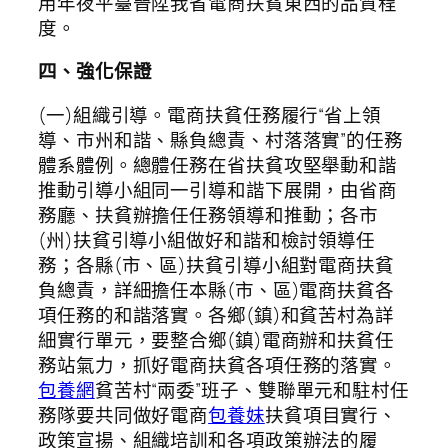
用年夜平臺晉陞我省電商扶貧東西的品質程
度。
四、強化保證
(一)組織引導。電商扶貧任務履行“省上領
導、市州和諧、縣負總責、村落落實”的任務
體系體例。總體任務在省扶貧攻堅舉動和諧
推動引導小組同一引導和諧下展開，由省商
務廳、扶貧辦擔任任務領導和推動；各市
(州)扶貧引導小組做好和諧和檢討領導任
務；各縣(市、區)扶貧引導小組對電商扶貧
負總責，詳細擔任本縣(市、區)電商扶貧各
項任務的和諧落實。各鄉(鎮)和貧苦村為詳
細實行單元，要整合鄉(鎮)電商辦和扶貧任
務站氣力，抓好電商扶貧各項任務的落實。
包養網
貧苦村“兩委”班子、雙聯單元和駐村任
務隊要共同做好電商
包養妹
扶貧項目實行、
政策宣揚、組織培訓和各項政策辦法的履