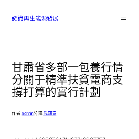
跳
至
認識再生能源發展
主
要
內
容
甘肅省多部一包養行情
分關于精準扶貧電商支
撐打算的實行計劃
作者:
admin
分類:
我願意