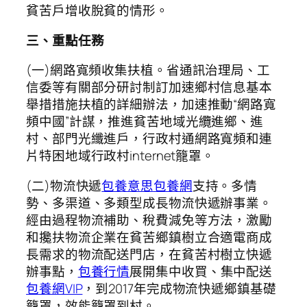
貧苦戶增收脫貧的情形。
三、重點任務
(一)網路寬頻收集扶植。省通訊治理局、工
信委等有關部分研討制訂加速鄉村信息基本
舉措措施扶植的詳細辦法，加速推動“網路寬
頻中國”計謀，推進貧苦地域光纜進鄉、進
村、部門光纖進戶，行政村通網路寬頻和連
片特困地域行政村internet籠罩。
(二)物流快遞
包養意思
包養網
支持。多情
勢、多渠道、多類型成長物流快遞辦事業。
經由過程物流補助、稅費減免等方法，激勵
和攙扶物流企業在貧苦鄉鎮樹立合適電商成
長需求的物流配送門店，在貧苦村樹立快遞
辦事點，
包養行情
展開集中收買、集中配送
包養網VIP
，到2017年完成物流快遞鄉鎮基礎
籠罩，效能籠罩到村。