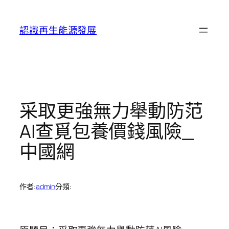
跳
至
認識再生能源發展
主
要
內
容
采取更強無力舉動防范
AI查覓包養價錢風險_
中國網
作者:
admin
分類: