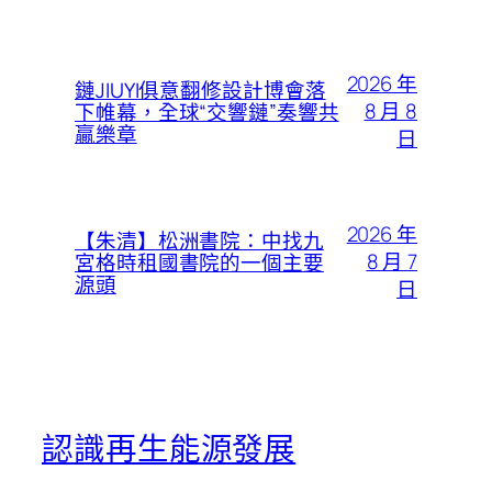
2026 年
鏈JIUYI俱意翻修設計博會落
8 月 8
下帷幕，全球“交響鏈”奏響共
贏樂章​​
日
2026 年
【朱清】松洲書院：中找九
8 月 7
宮格時租國書院的一個主要
源頭
日
認識再生能源發展