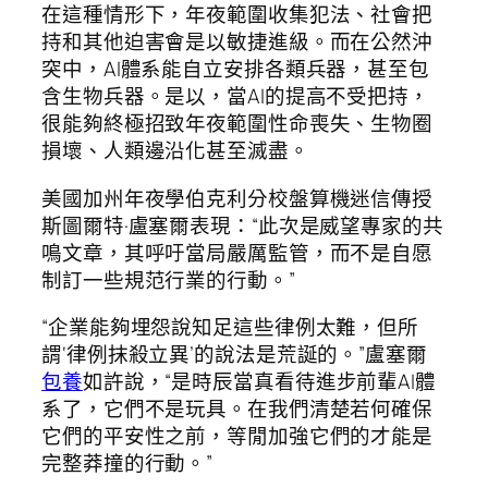
在這種情形下，年夜範圍收集犯法、社會把
持和其他迫害會是以敏捷進級。而在公然沖
突中，AI體系能自立安排各類兵器，甚至包
含生物兵器。是以，當AI的提高不受把持，
很能夠終極招致年夜範圍性命喪失、生物圈
損壞、人類邊沿化甚至滅盡。
美國加州年夜學伯克利分校盤算機迷信傳授
斯圖爾特·盧塞爾表現：“此次是威望專家的共
鳴文章，其呼吁當局嚴厲監管，而不是自愿
制訂一些規范行業的行動。”
“企業能夠埋怨說知足這些律例太難，但所
謂‘律例抹殺立異’的說法是荒誕的。”盧塞爾
包養
如許說，“是時辰當真看待進步前輩AI體
系了，它們不是玩具。在我們清楚若何確保
它們的平安性之前，等閒加強它們的才能是
完整莽撞的行動。”