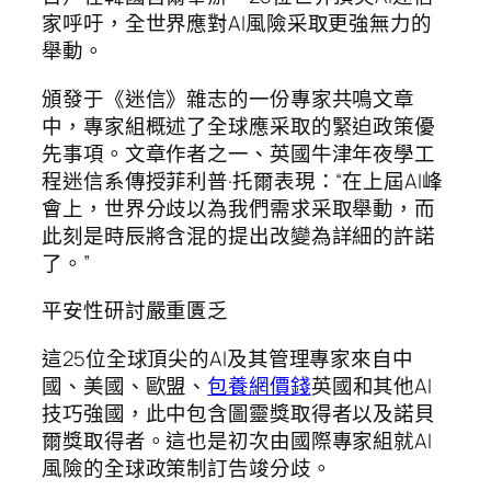
家呼吁，全世界應對AI風險采取更強無力的
舉動。
頒發于《迷信》雜志的一份專家共鳴文章
中，專家組概述了全球應采取的緊迫政策優
先事項。文章作者之一、英國牛津年夜學工
程迷信系傳授菲利普·托爾表現：“在上屆AI峰
會上，世界分歧以為我們需求采取舉動，而
此刻是時辰將含混的提出改變為詳細的許諾
了。”
平安性研討嚴重匱乏
這25位全球頂尖的AI及其管理專家來自中
國、美國、歐盟、
包養網價錢
英國和其他AI
技巧強國，此中包含圖靈獎取得者以及諾貝
爾獎取得者。這也是初次由國際專家組就AI
風險的全球政策制訂告竣分歧。