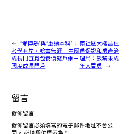
←
“考博熱”與“重讀本科”：
南社區大樓昌住
考學有岸，唸書無涯 _ 中國
房保證和房產治
成長門查覓包養價錢戶網－
理局：嚴禁未成
國度成長門戶
年人買房
→
留言
發佈留言
發佈留言必須填寫的電子郵件地址不會公
開。
必填欄位標示為
*