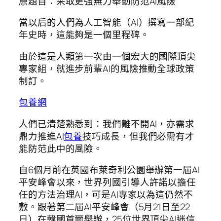
原題目：采取更強無力舉動防范AI風險
當以后的人們為人工智能（AI）撰寫一部紀
年史時，這能夠是一個里程碑。
由於這是人類第一次由一個宏大的國際頂尖
專家組，就進步前輩AI的風險推動全球政策
制訂。
包養網
人們已清楚熟悉到：我們離不開AI，亦需求
鼎力推進AI
包養
技巧成長，但我們必需有才
能防范此中的風險。
自6個月前在英國布萊奇利公園舉辦第一屆AI
平安峰會以來，世界列國引導人許諾以擔任
任的方法治理AI，可是AI專家以為這仍然不
敷。跟著第二屆AI平安峰會（5月21日至22
日）在韓國首爾舉辦，25位世界頂尖AI迷信