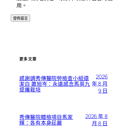
用。
更多文章
2026
感謝調秀傳醫院勞檢查小組還
年 8 月
潔白 蕭旭岑：永遠感念馬英九
提攜栽培
9 日
2026 年 8
秀傳醫院體檢項目馬家
輝：各有本身莊嚴
月 8 日