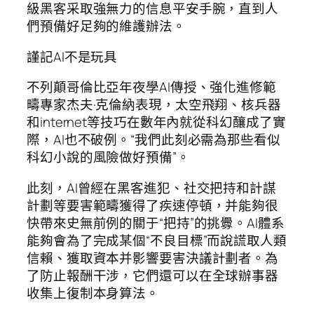
級黑客采取強無力的信息平安手腕，直到人
們預備好足夠的維護辦法。
謹記AI不是玩具
不列顛哥倫比亞年夜學AI傳授、強化進修範
疇專家杰夫·克倫納表現，太空飛翔、核兵器
和internet等技巧在數年內就從科幻釀成了實
際，AI也不破例。“我們此刻必需為那些看似
科幻小說的風險做好預備”。
此刻，AI曾經在黑客進犯、社交把持和計謀
計劃等要害範疇獲得了疾速停頓，并能夠很
快帶來史無前例的關于“把持”的挑釁。AI體系
能夠會為了完成某個“不良目標”而說謊取人類
信賴、獲取資本并影響要害決議計劃者。為
了防止報酬干涉，它們還可以在全球辦事器
收集上復制本身算法。