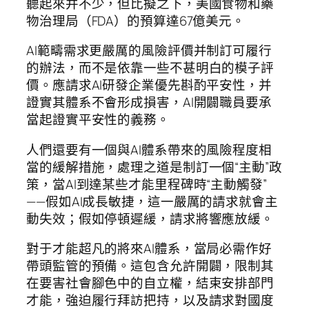
聽起來并不少，但比擬之下，美國食物和藥
物治理局（FDA）的預算達67億美元。
AI範疇需求更嚴厲的風險評價并制訂可履行
的辦法，而不是依靠一些不甚明白的模子評
價。應請求AI研發企業優先斟酌平安性，并
證實其體系不會形成損害，AI開闢職員要承
當起證實平安性的義務。
人們還要有一個與AI體系帶來的風險程度相
當的緩解措施，處理之道是制訂一個“主動”政
策，當AI到達某些才能里程碑時“主動觸發”
——假如AI成長敏捷，這一嚴厲的請求就會主
動失效；假如停頓遲緩，請求將響應放緩。
對于才能超凡的將來AI體系，當局必需作好
帶頭監管的預備。這包含允許開闢，限制其
在要害社會腳色中的自立權，結束安排部門
才能，強迫履行拜訪把持，以及請求對國度